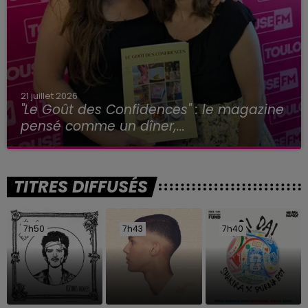
21 juillet 2026
"Le Goût des Confidences" : le magazine
pensé comme un dîner,...
TITRES DIFFUSÉS
7h50
7h50
7h43
7h43
7h40
7h40