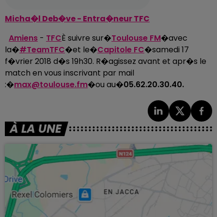
Micha�l Deb�ve - Entra�neur TFC
Amiens
-
TFC
È suivre sur�
Toulouse FM
�avec
la�
#TeamTFC
�et le�
Capitole FC
�samedi 17
f�vrier 2018 d�s 19h30. R�agissez avant et apr�s le
match en vous inscrivant par mail
:�
max@toulouse.fm
�ou au�
05.62.20.30.40.
À LA UNE