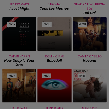
BRUNO MARS
STROMAE
SHAKIRA FEAT. BURNA
I Just Might
Tous Les Memes
BOY
Dai Dai
7h37
7h37
7h35
7h35
7h28
7h28
CALVIN HARRIS
DOMINIC FIKE
CAMILA CABELLO
How Deep Is Your
Babydoll
Havana
Love
7h24
7h24
7h22
7h22
7h18
7h18
BIGFLO & OLI
TEMPER CITY
MAROON 5