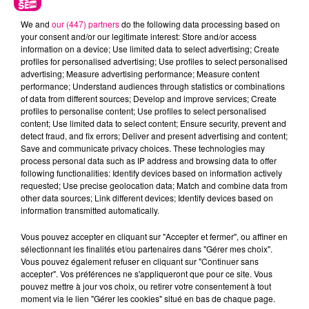
We and
our (447) partners
do the following data processing based on
your consent and/or our legitimate interest: Store and/or access
information on a device; Use limited data to select advertising; Create
profiles for personalised advertising; Use profiles to select personalised
advertising; Measure advertising performance; Measure content
performance; Understand audiences through statistics or combinations
of data from different sources; Develop and improve services; Create
profiles to personalise content; Use profiles to select personalised
content; Use limited data to select content; Ensure security, prevent and
detect fraud, and fix errors; Deliver and present advertising and content;
23 juillet 2026
Save and communicate privacy choices. These technologies may
Violent incendie au nord de Toulouse
process personal data such as IP address and browsing data to offer
following functionalities: Identify devices based on information actively
requested; Use precise geolocation data; Match and combine data from
other data sources; Link different devices; Identify devices based on
information transmitted automatically.
Vous pouvez accepter en cliquant sur "Accepter et fermer", ou affiner en
sélectionnant les finalités et/ou partenaires dans "Gérer mes choix".
Vous pouvez également refuser en cliquant sur "Continuer sans
accepter". Vos préférences ne s'appliqueront que pour ce site. Vous
pouvez mettre à jour vos choix, ou retirer votre consentement à tout
moment via le lien "Gérer les cookies" situé en bas de chaque page.