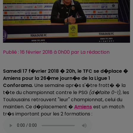
Publié : 16 février 2018 à 0h00 par La rédaction
Samedi 17 f�vrier 2018 � 20h, le TFC se d�place �
Amiens pour la 26�me journ�e de la Ligue 1
Conforama.
Une semaine apr�s s'�tre frott� � la
t�te du championnat contre le PSG
(d�faite 0-1)
, les
Toulousains retrouvent "leur" championnat, celui du
maintien. Ce d�placement �
Amiens
est un match
tr�s important pour les 2 formations :