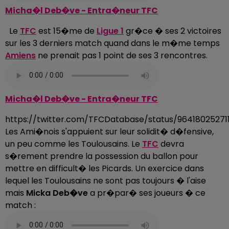
Micha�l Deb�ve - Entra�neur TFC
Le
TFC
est 15�me de
Ligue 1
gr�ce � ses 2 victoires
sur les 3 derniers match quand dans le m�me temps
Amiens
ne prenait pas 1 point de ses 3 rencontres.
Micha�l Deb�ve - Entra�neur TFC
https://twitter.com/TFCDatabase/status/96418025271
Les Ami�nois s'appuient sur leur solidit� d�fensive,
un peu comme les Toulousains. Le
TFC
devra
s�rement prendre la possession du ballon pour
mettre en difficult� les Picards. Un exercice dans
lequel les Toulousains ne sont pas toujours � l'aise
mais
Micka Deb�ve
a pr�par� ses joueurs � ce
match :