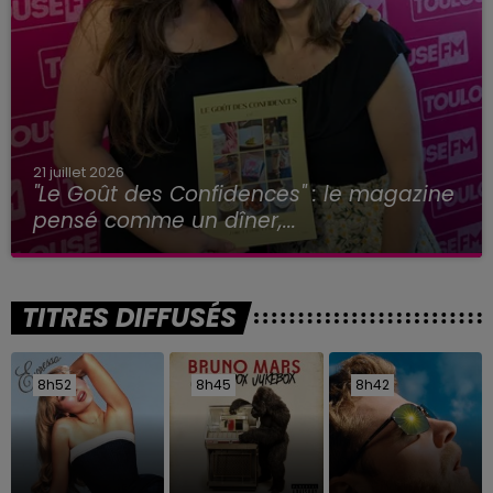
21 juillet 2026
"Le Goût des Confidences" : le magazine
pensé comme un dîner,...
TITRES DIFFUSÉS
8h52
8h52
8h45
8h45
8h42
8h42