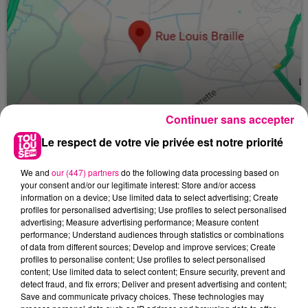
Continuer sans accepter
Le respect de votre vie privée est notre priorité
24 juillet 2026
Incendie à Plaisance-du-Touch : des
We and
our (447) partners
do the following data processing based on
habitations évacuées face à...
your consent and/or our legitimate interest: Store and/or access
information on a device; Use limited data to select advertising; Create
profiles for personalised advertising; Use profiles to select personalised
advertising; Measure advertising performance; Measure content
performance; Understand audiences through statistics or combinations
of data from different sources; Develop and improve services; Create
profiles to personalise content; Use profiles to select personalised
content; Use limited data to select content; Ensure security, prevent and
detect fraud, and fix errors; Deliver and present advertising and content;
Save and communicate privacy choices. These technologies may