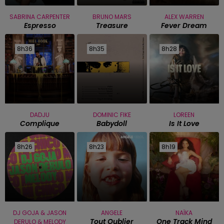
SABRINA CARPENTER
BRUNO MARS
ALEX WARREN
Espresso
Treasure
Fever Dream
8h36
8h36
8h35
8h35
8h28
8h28
DADJU
DOMINIC FIKE
LOREEN
Complique
Babydoll
Is It Love
8h26
8h26
8h23
8h23
8h19
8h19
DJ GOJA & JASON
ANGELE
NAÏKA
Tout Oublier
One Track Mind
DERULO & MELODY