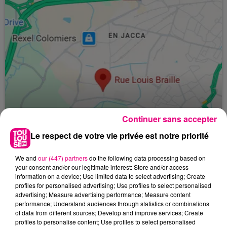
Continuer sans accepter
Le respect de votre vie privée est notre priorité
We and
our (447) partners
do the following data processing based on
24 juillet 2026
your consent and/or our legitimate interest: Store and/or access
Incendie à Plaisance-du-Touch : des
information on a device; Use limited data to select advertising; Create
habitations évacuées face à...
profiles for personalised advertising; Use profiles to select personalised
advertising; Measure advertising performance; Measure content
performance; Understand audiences through statistics or combinations
of data from different sources; Develop and improve services; Create
profiles to personalise content; Use profiles to select personalised