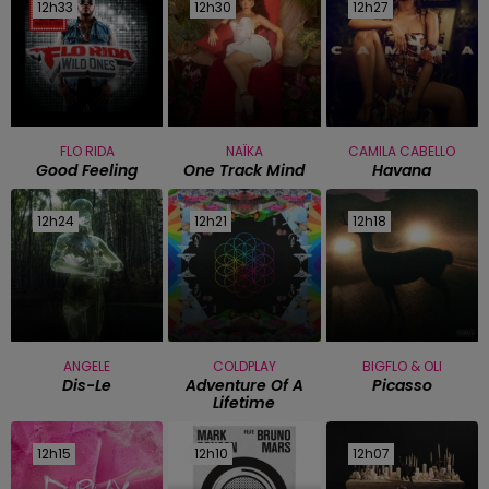
12h33
12h33
12h30
12h30
12h27
12h27
FLO RIDA
NAÏKA
CAMILA CABELLO
Good Feeling
One Track Mind
Havana
12h24
12h24
12h21
12h21
12h18
12h18
ANGELE
COLDPLAY
BIGFLO & OLI
Dis-Le
Adventure Of A
Picasso
Lifetime
12h15
12h15
12h10
12h10
12h07
12h07