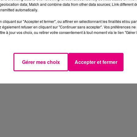
eolocation data; Match and combine data from other data sources; Link different de
30 mai
Adecco Recrute
nsmitted automatically.
pour DAHER : Intégrateur
Floor (H/F) sur Colomiers
cliquant sur "Accepter et fermer", ou affiner en sélectionnant les finalités et/ou pa
(31)
 également refuser en cliquant sur "Continuer sans accepter". Vos préférences ne 
tre à jour vos choix, ou retirer votre consentement à tout moment via le lien "Gérer 
Gérer mes choix
Accepter et fermer