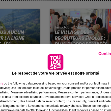
26
1er octobre 2025
PLUS AUCUN
LE VILLAGE DES
R LA LIGNE
RECRUTEURS ÉVOLUE :
X-LES-
PLUS D’OPPORTUNITÉS
S
POUR...
Contin
 circulation
Vous êtes en recherche
 février, le
d’emploi ou en reconversion
liant Foix à Ax-
? Vous connaissez peut-
Le respect de votre vie privée est notre priorité
es (Ariège) ne
être déjà Le Village des
as avant plusieurs
Recruteurs dont la
ers
do the following data processing based on your consent and/or our legitimate int
n SNCF Réseau...
prochaine édition se
device; Use limited data to select advertising; Create profiles for personalised adver
TROUVER
déroulera les 8 et...
vertising; Measure advertising performance; Measure content performance; Unders
TINE ET
ns of data from different sources; Develop and improve services; Create profiles to 
29 janvier 2025
alised content; Use limited data to select content; Ensure security, prevent and detect
DES CADEAUX
INTÉGRATEUR FLOOR
ertising and content; Save and communicate privacy choices. These technologies
« TOULOUSE...
(H/F)
and browsing data to offer following functionalities: Identify devices based on infor