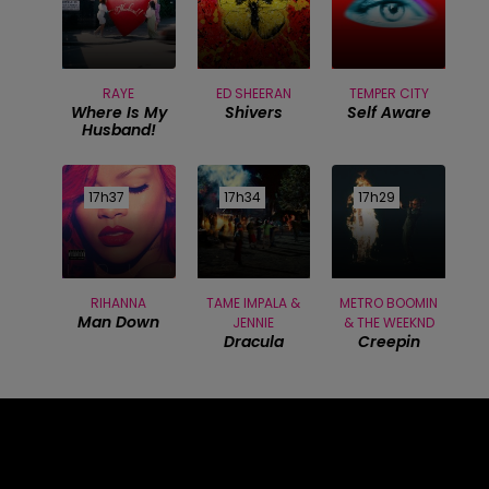
RAYE
ED SHEERAN
TEMPER CITY
Where Is My
Shivers
Self Aware
Husband!
17h37
17h37
17h34
17h34
17h29
17h29
RIHANNA
TAME IMPALA &
METRO BOOMIN
Man Down
JENNIE
& THE WEEKND
Dracula
Creepin