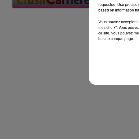
requested; Use precise g
Notre cabinet digital, il n’est
Vendredi 
based on information tra
pas comme les autres : 100
% tourné vers l’emploi des
Vous pouvez accepter en 
jeunes, tous secteurs
mes choix". Vous pouvez
ce site. Vous pouvez met
confondus, partout en
bas de chaque page.
France, un projet sociétal,...