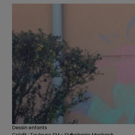
Dessin enfants
Crédit :
Toulouse FM - St�phanie Mosbach