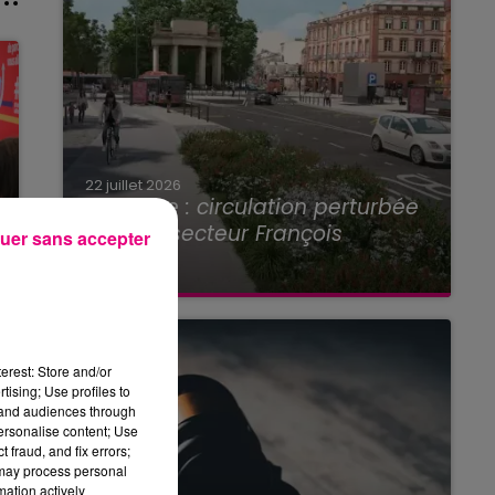
22 juillet 2026
Toulouse : circulation perturbée
dans le secteur François
uer sans accepter
Verdier...
erest: Store and/or
tising; Use profiles to
tand audiences through
personalise content; Use
 fraud, and fix errors;
 may process personal
mation actively