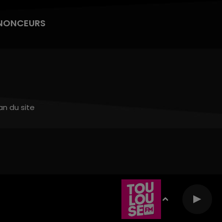
NONCEURS
an du site