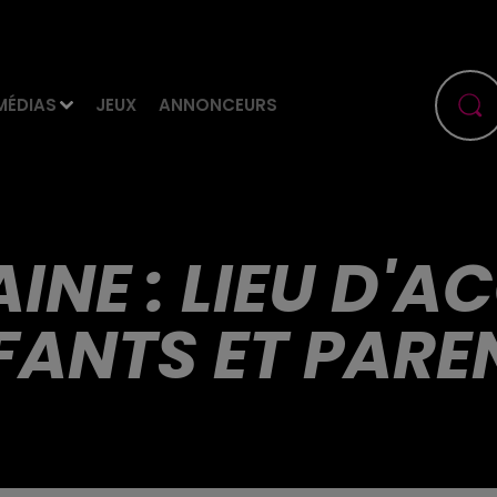
MÉDIAS
JEUX
ANNONCEURS
INE : LIEU D'A
FANTS ET PARE