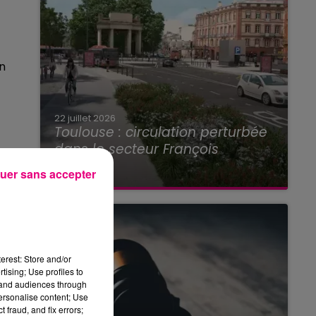
on
22 juillet 2026
Toulouse : circulation perturbée
dans le secteur François
Verdier...
uer sans accepter
n
erest: Store and/or
tising; Use profiles to
tand audiences through
personalise content; Use
 fraud, and fix errors;