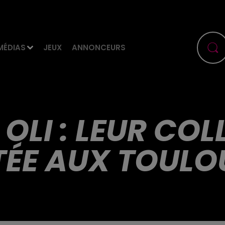
MÉDIAS
JEUX
ANNONCEURS
 OLI : LEUR COL
ÉE AUX TOULO