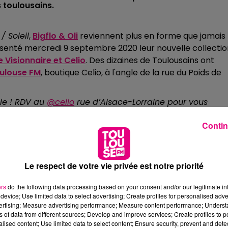
 toulousains.
/ Soleil
,
Bigflo & Oli
reviennent plus en forme que jamais
résenté mercredi 9 septembre 2020 leur nouvelle collecti
 Visionnaire et Celio
. Des dizaines de Toulousains ont
ulouse FM
, boutique Celio, à
l'angle de la rue du Poids de
tie ! RDV au
@celio
rue d’Alsace-Lorraine pour vous
OGnUoG32
Contin
20
hommage à la nature et à l'environnement. On y retrouve les
nes, la plage et les arcs-en-ciel. La collection est unisexe,
Le respect de votre vie privée est notre priorité
 sweat shirt, bomber, ou encore veste en jean
) en versio
ers
do the following data processing based on your consent and/or our legitimate int
device; Use limited data to select advertising; Create profiles for personalised adver
ble jusqu'au 8 octobre inclus, dans les boutiques Celio
vertising; Measure advertising performance; Measure content performance; Unders
ns of data from different sources; Develop and improve services; Create profiles to 
alised content; Use limited data to select content; Ensure security, prevent and detect