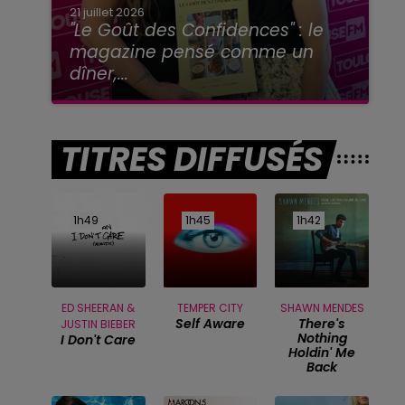
21 juillet 2026
"Le Goût des Confidences" : le
magazine pensé comme un
dîner,...
TITRES DIFFUSÉS
1h49
1h49
1h45
1h45
1h42
1h42
ED SHEERAN &
TEMPER CITY
SHAWN MENDES
Self Aware
There's
JUSTIN BIEBER
Nothing
I Don't Care
Holdin' Me
Back