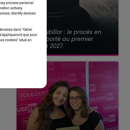
 may process personal
mation actively
vices; Identify devices
21 juillet 2026
rtenaires dans "Gérer
Affaire Jubillar : le procès en
s'appliqueront que pour
appel reporté au premier
les cookies" situé en
semestre 2027