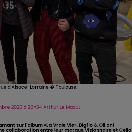
e rue d'Alsace-Lorraine � Toulouse.
tembre 2020 à 20h34 Arthur Le Maout
iamant sur l'album «La Vraie Vie». Bigflo & Oli ont
ne collaboration entre leur marque Visionnaire et Celio