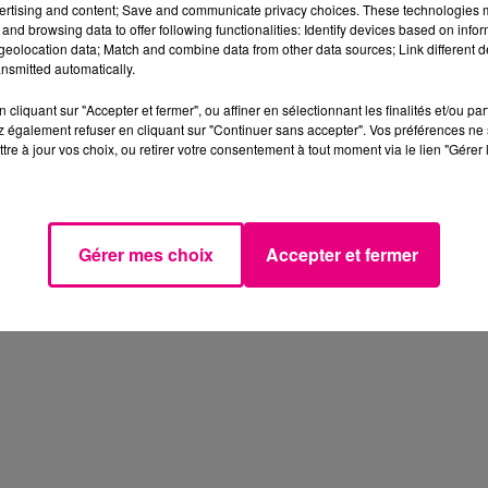
ertising and content; Save and communicate privacy choices. These technologies
and browsing data to offer following functionalities: Identify devices based on infor
eolocation data; Match and combine data from other data sources; Link different de
nsmitted automatically.
cliquant sur "Accepter et fermer", ou affiner en sélectionnant les finalités et/ou pa
 également refuser en cliquant sur "Continuer sans accepter". Vos préférences ne 
tre à jour vos choix, ou retirer votre consentement à tout moment via le lien "Gérer 
Gérer mes choix
Accepter et fermer