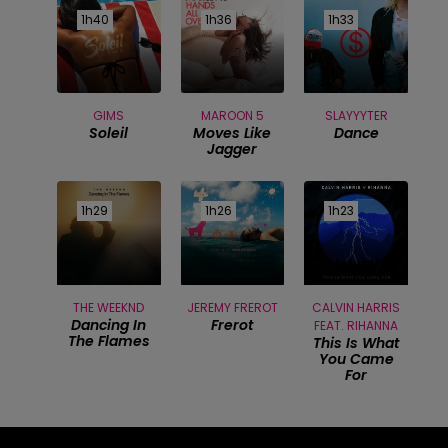
1h40
1h40
1h36
1h36
1h33
1h33
GIMS
MAROON 5
SLAYYYTER
Soleil
Moves Like
Dance
Jagger
1h29
1h29
1h26
1h26
1h23
1h23
THE WEEKND
JEREMY FREROT
CALVIN HARRIS
Dancing In
Frerot
FEAT. RIHANNA
The Flames
This Is What
You Came
For