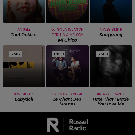
ANGELE
DJ GOJA & JASON
MYLES SMITH
Tout Oublier
Stargazing
DERULO & MELODY
Mi Chico
17h07
17h07
17h03
17h03
17h00
17h00
DOMINIC FIKE
FRERO DELAVEGA
ARIANA GRANDE
Babydoll
Le Chant Des
Hate That I Made
Sirenes
You Love Me