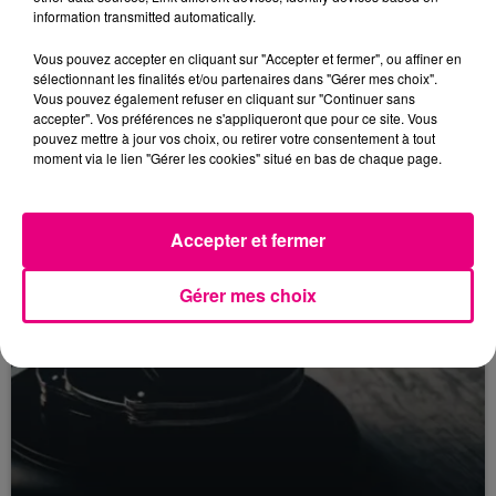
information transmitted automatically.
22 juillet 2026
Toulouse : circulation perturbée dans le
Vous pouvez accepter en cliquant sur "Accepter et fermer", ou affiner en
sélectionnant les finalités et/ou partenaires dans "Gérer mes choix".
secteur François Verdier...
Vous pouvez également refuser en cliquant sur "Continuer sans
accepter". Vos préférences ne s'appliqueront que pour ce site. Vous
pouvez mettre à jour vos choix, ou retirer votre consentement à tout
moment via le lien "Gérer les cookies" situé en bas de chaque page.
Accepter et fermer
Gérer mes choix