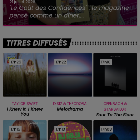
21 juillet 2026
"Le Goût des Confidences" : le magazine
pensé comme un dîner,...
TITRES DIFFUSÉS
17h25
17h25
17h22
17h22
17h18
17h18
TAYLOR SWIFT
DISIZ & THEODORA
OFENBACH &
I Knew It, I Knew
Melodrama
STARSAILOR
You
Four To The Floor
17h15
17h15
17h13
17h13
17h08
17h08