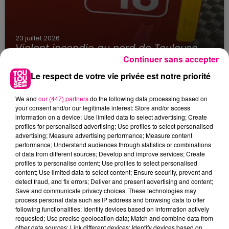
23 juillet 2026
Violent incendie au nord de Toulouse
Continuer sans accepter
Le respect de votre vie privée est notre priorité
We and
our (447) partners
do the following data processing based on
your consent and/or our legitimate interest: Store and/or access
information on a device; Use limited data to select advertising; Create
profiles for personalised advertising; Use profiles to select personalised
advertising; Measure advertising performance; Measure content
performance; Understand audiences through statistics or combinations
of data from different sources; Develop and improve services; Create
profiles to personalise content; Use profiles to select personalised
content; Use limited data to select content; Ensure security, prevent and
detect fraud, and fix errors; Deliver and present advertising and content;
Save and communicate privacy choices. These technologies may
process personal data such as IP address and browsing data to offer
following functionalities: Identify devices based on information actively
requested; Use precise geolocation data; Match and combine data from
other data sources; Link different devices; Identify devices based on