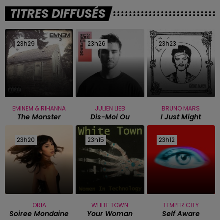
TITRES DIFFUSÉS
23h29
23h29
23h26
23h26
23h23
23h23
EMINEM & RIHANNA
JULIEN LIEB
BRUNO MARS
The Monster
Dis-Moi Ou
I Just Might
23h20
23h20
23h15
23h15
23h12
23h12
ORIA
WHITE TOWN
TEMPER CITY
Soiree Mondaine
Your Woman
Self Aware