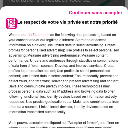
Continuer sans accepter
Le respect de votre vie privée est notre priorité
We and
our (447) partners
do the following data processing based on
your consent and/or our legitimate interest: Store and/or access
information on a device; Use limited data to select advertising; Create
profiles for personalised advertising; Use profiles to select personalised
advertising; Measure advertising performance; Measure content
performance; Understand audiences through statistics or combinations
of data from different sources; Develop and improve services; Create
profiles to personalise content; Use profiles to select personalised
content; Use limited data to select content; Ensure security, prevent and
detect fraud, and fix errors; Deliver and present advertising and content;
Save and communicate privacy choices. These technologies may
process personal data such as IP address and browsing data to offer
following functionalities: Identify devices based on information actively
requested; Use precise geolocation data; Match and combine data from
other data sources; Link different devices; Identify devices based on
information transmitted automatically.
23 juillet 2026
Violent incendie au nord de Toulouse
Vous pouvez accepter en cliquant sur "Accepter et fermer", ou affiner en
sélectionnant les finalités et/ou partenaires dans "Gérer mes choix".