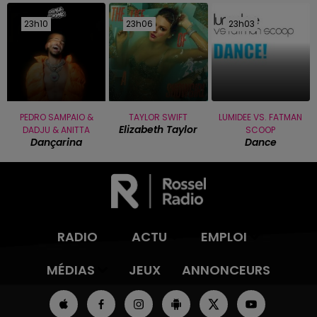
23h10
23h10
23h06
23h06
23h03
23h03
PEDRO SAMPAIO &
TAYLOR SWIFT
LUMIDEE VS. FATMAN
Elizabeth Taylor
DADJU & ANITTA
SCOOP
Dançarina
Dance
RADIO
ACTU
EMPLOI
MÉDIAS
JEUX
ANNONCEURS