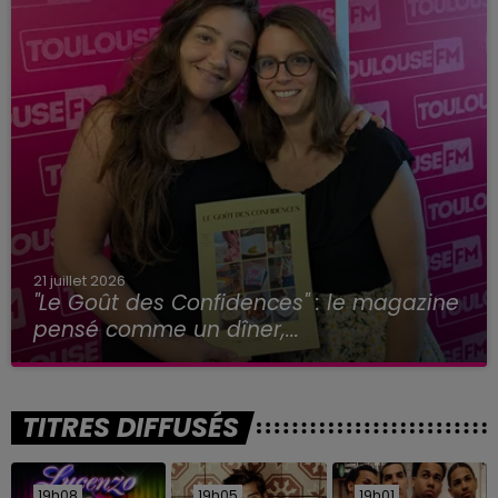
21 juillet 2026
"Le Goût des Confidences" : le magazine
pensé comme un dîner,...
TITRES DIFFUSÉS
19h08
19h08
19h05
19h05
19h01
19h01