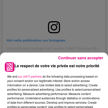
Voir cette publication sur Instagram
Une publication partagée par Levrette Cafe Toulouse (@levrettecafe_toulouse)
Continuer sans accepter
A Ecouter : l'interview de Marc Van Maele, directeur
Le respect de votre vie privée est notre priorité
de l'ABC.
We and
our (447) partners
do the following data processing based on
your consent and/or our legitimate interest: Store and/or access
information on a device; Use limited data to select advertising; Create
profiles for personalised advertising; Use profiles to select personalised
À LA UNE
advertising; Measure advertising performance; Measure content
performance; Understand audiences through statistics or combinations
of data from different sources; Develop and improve services; Create
profiles to personalise content; Use profiles to select personalised