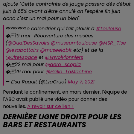
ajoute "Cette contrainte de jauge passera dès début
juin à 65% avant d'être annulé on l'espère fin juin
donc c'est un mal pour un bien
".
????????Le calendrier qui fait plaisir à
#Toulouse
�19 mai : Réouverture des musées
(
@QuaiDesSavoirs
@museumtoulouse
@MSR_Tlse
@lesabattoirs
@museelabit
etc) et de la
@CiteEspace
et
@EnvolPionniers
�22 mai pour
@aero_scopia
�29 mai pour
@Halle_LaMachine
— Elsa Ruault (@LzaGruo)
May 7, 2021
Pendant le confinement, en mars dernier, l'équipe de
l'ABC avait publié une vidéo pour donner des
nouvelles.
A revoir sur ce lien !
DERNIÈRE LIGNE DROITE POUR LES
BARS ET RESTAURANTS