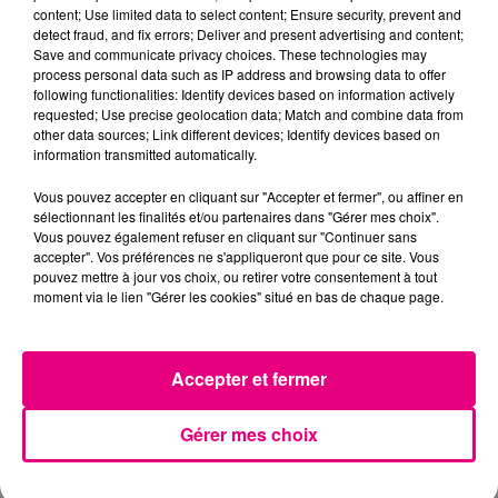
content; Use limited data to select content; Ensure security, prevent and
detect fraud, and fix errors; Deliver and present advertising and content;
Save and communicate privacy choices. These technologies may
process personal data such as IP address and browsing data to offer
following functionalities: Identify devices based on information actively
requested; Use precise geolocation data; Match and combine data from
other data sources; Link different devices; Identify devices based on
information transmitted automatically.
Vous pouvez accepter en cliquant sur "Accepter et fermer", ou affiner en
sélectionnant les finalités et/ou partenaires dans "Gérer mes choix".
Vous pouvez également refuser en cliquant sur "Continuer sans
accepter". Vos préférences ne s'appliqueront que pour ce site. Vous
pouvez mettre à jour vos choix, ou retirer votre consentement à tout
moment via le lien "Gérer les cookies" situé en bas de chaque page.
24 juillet 2026
Incendie à Plaisance-du-Touch : des
Accepter et fermer
habitations évacuées face à...
Gérer mes choix