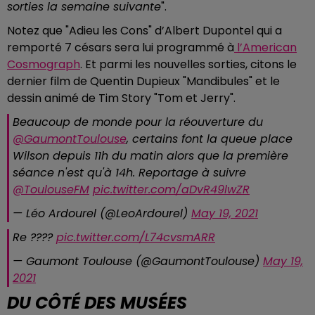
sorties la semaine suivante
".
Notez que "Adieu les Cons" d’Albert Dupontel qui a
remporté 7 césars sera lui programmé à
l’American
Cosmograph
. Et parmi les nouvelles sorties, citons le
dernier film de Quentin Dupieux "Mandibules" et le
dessin animé de Tim Story "Tom et Jerry".
Beaucoup de monde pour la réouverture du
@GaumontToulouse
, certains font la queue place
Wilson depuis 11h du matin alors que la première
séance n'est qu'à 14h. Reportage à suivre
@ToulouseFM
pic.twitter.com/aDvR49lwZR
— Léo Ardourel (@LeoArdourel)
May 19, 2021
Re ????
pic.twitter.com/L74cvsmARR
— Gaumont Toulouse (@GaumontToulouse)
May 19,
2021
DU CÔTÉ DES MUSÉES