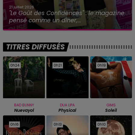
21 juillet 2026
"Le Goût des Confidences" : le magazine
pensé comme un dîner,...
TITRES DIFFUSÉS
0h24
0h24
0h21
0h21
0h19
0h19
BAD BUNNY
DUA LIPA
GIMS
Nuevayol
Physical
Soleil
0h16
0h16
0h13
0h13
0h10
0h10