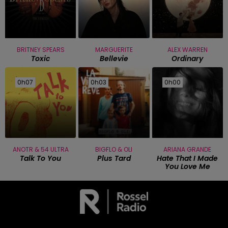
BRITNEY SPEARS
MARGUERITE
ALEX WARREN
Toxic
Bellevie
Ordinary
0h07
0h07
0h03
0h03
0h00
0h00
ANOTR & 54 ULTRA
BIGFLO & OLI
ARIANA GRANDE
Talk To You
Plus Tard
Hate That I Made
You Love Me