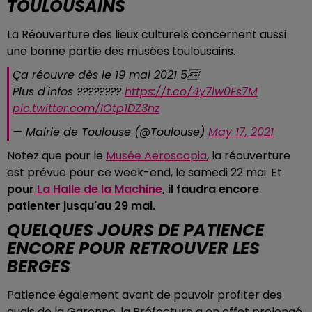
TOULOUSAINS
La Réouverture des lieux culturels concernent aussi
une bonne partie des musées toulousains.
Ça réouvre dès le 19 mai 2021 5
Plus d'infos ????????
https://t.co/4y7lw0Es7M
pic.twitter.com/IOtp1DZ3nz
— Mairie de Toulouse (@Toulouse)
May 17, 2021
Notez que pour le
Musée Aeroscopia
, la réouverture
est prévue pour ce week-end, le samedi 22 mai. Et
pour
La Halle de la Machine
, il faudra encore
patienter jusqu'au 29 mai.
QUELQUES JOURS DE PATIENCE
ENCORE POUR RETROUVER LES
BERGES
Patience également avant de pouvoir profiter des
quais de la Garonne, la Préfecture a en effet prolongé