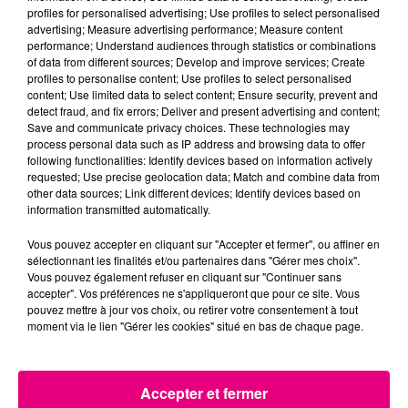
profiles for personalised advertising; Use profiles to select personalised
Enfin
pour cette 3eme phase, le couvre-feu passera
advertising; Measure advertising performance; Measure content
de 21 heures à 23 heures.
performance; Understand audiences through statistics or combinations
of data from different sources; Develop and improve services; Create
profiles to personalise content; Use profiles to select personalised
content; Use limited data to select content; Ensure security, prevent and
detect fraud, and fix errors; Deliver and present advertising and content;
Save and communicate privacy choices. These technologies may
À LA UNE
process personal data such as IP address and browsing data to offer
following functionalities: Identify devices based on information actively
requested; Use precise geolocation data; Match and combine data from
other data sources; Link different devices; Identify devices based on
information transmitted automatically.
Vous pouvez accepter en cliquant sur "Accepter et fermer", ou affiner en
sélectionnant les finalités et/ou partenaires dans "Gérer mes choix".
Vous pouvez également refuser en cliquant sur "Continuer sans
accepter". Vos préférences ne s'appliqueront que pour ce site. Vous
pouvez mettre à jour vos choix, ou retirer votre consentement à tout
moment via le lien "Gérer les cookies" situé en bas de chaque page.
Accepter et fermer