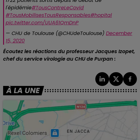
1722 patients sortis depuis le début de
l'épidémie
#TousContreLeCovid
#TousMobilisesTousResponsables
#hopital
pic.twitter.com/UUA61QmDnP
— CHU de Toulouse (@CHUdeToulouse)
December
15, 2020
Écoutez les réactions du professeur Jacques Izopet,
chef du service virologie au CHU de Purpan :
À LA UNE