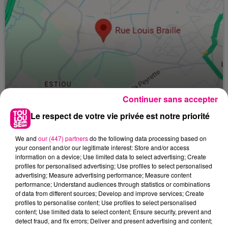
Continuer sans accepter
24 juillet 2026
Le respect de votre vie privée est notre priorité
Incendie à Plaisance-du-Touch : des
habitations évacuées face à...
We and
our (447) partners
do the following data processing based on
your consent and/or our legitimate interest: Store and/or access
information on a device; Use limited data to select advertising; Create
profiles for personalised advertising; Use profiles to select personalised
advertising; Measure advertising performance; Measure content
performance; Understand audiences through statistics or combinations
of data from different sources; Develop and improve services; Create
profiles to personalise content; Use profiles to select personalised
content; Use limited data to select content; Ensure security, prevent and
detect fraud, and fix errors; Deliver and present advertising and content;