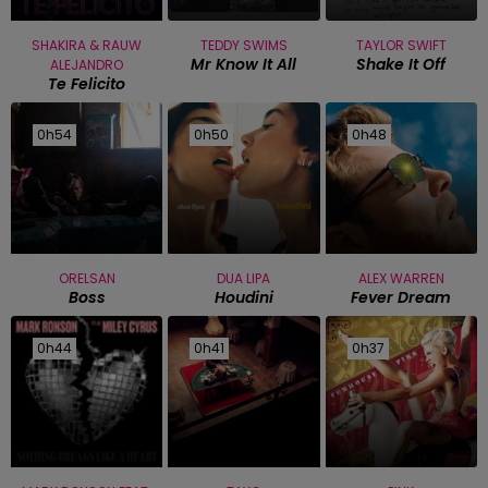
SHAKIRA & RAUW
TEDDY SWIMS
TAYLOR SWIFT
Mr Know It All
Shake It Off
ALEJANDRO
Te Felicito
0h54
0h54
0h50
0h50
0h48
0h48
ORELSAN
DUA LIPA
ALEX WARREN
Boss
Houdini
Fever Dream
0h44
0h44
0h41
0h41
0h37
0h37