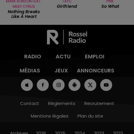
MARK RONSON FEAT.
TAYC
P!NK
Girlfriend
So What
MILEY CYRUS
Nothing Breaks
Like A Heart
RADIO
ACTU
EMPLOI
MÉDIAS
JEUX
ANNONCEURS
Contact
Règlements
Recrutement
Mentions légales
Plan du site
Archives
2026
2025
2024
2023
2022