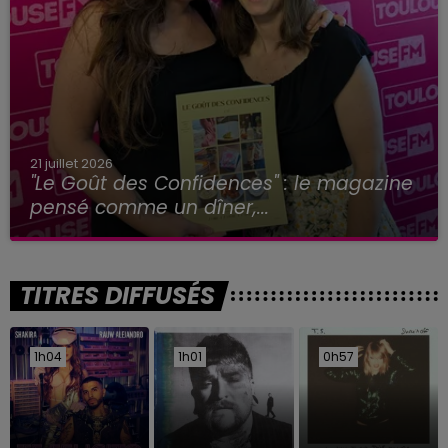
21 juillet 2026
"Le Goût des Confidences" : le magazine
pensé comme un dîner,...
TITRES DIFFUSÉS
1h04
1h04
1h01
1h01
0h57
0h57