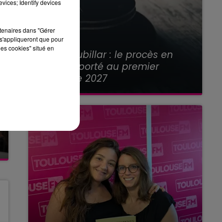
vices; Identify devices
rtenaires dans "Gérer
s'appliqueront que pour
21 juillet 2026
les cookies" situé en
Affaire Jubillar : le procès en
appel reporté au premier
semestre 2027