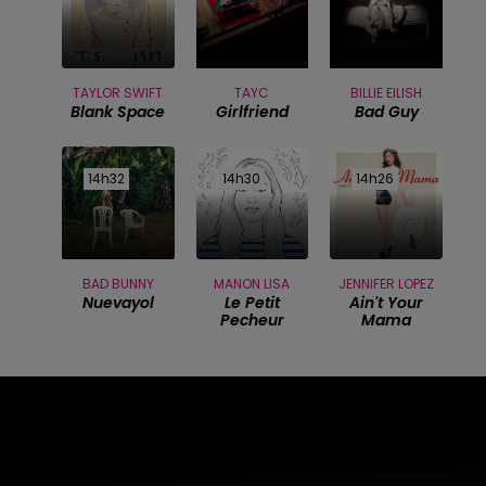
TAYLOR SWIFT
TAYC
BILLIE EILISH
Blank Space
Girlfriend
Bad Guy
14h32
14h32
14h30
14h30
14h26
14h26
BAD BUNNY
MANON LISA
JENNIFER LOPEZ
Nuevayol
Le Petit
Ain't Your
Pecheur
Mama