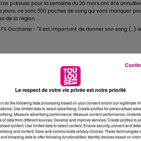
ectes prévues pour la semaine du 26 mars ont été annulée
ns jours, ce sont 300 poches de sang qui vont manquer po
s de la région.
FS Occitanie - "Il est important de donner son sang (...) l
Contin
r jour pour assurer les besoins quotidiens. L’Etablissemen
es Toulousains, des habitants de Haute-Garonne pour
st organisée à partir d’aujourd’hui au
Centre Commerci
Le respect de votre vie privée est notre priorité
 à 13 et 14h30 à 18h. Quant à la
Maison du don
, 15 allées
s toute la semaine. Vous pouvez donner votre sang de 10
ers
do the following data processing based on your consent and/or our legitimate int
Purpan (dans l’hôpital) : du lundi au vendredi de 8h à 17h30 
device; Use limited data to select advertising; Create profiles for personalised adver
ouvez aussi contacter l’EFS Occitanie. Plus d’infos sur le
vertising; Measure advertising performance; Measure content performance; Unders
ns of data from different sources; Develop and improve services; Create profiles to 
alised content; Use limited data to select content; Ensure security, prevent and detect
ertising and content; Save and communicate privacy choices. These technologies
and browsing data to offer following functionalities: Identify devices based on infor