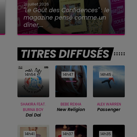
21 juillet 2026
"Le Goût des Confidences" : le
magazine pensé comme un
dîner,...
TITRES DIFFUSÉS
14h54
14h54
14h47
14h47
14h45
14h45
SHAKIRA FEAT.
BEBE REXHA
ALEX WARREN
New Religion
Passenger
BURNA BOY
Dai Dai
14h41
14h41
14h37
14h37
14h35
14h35