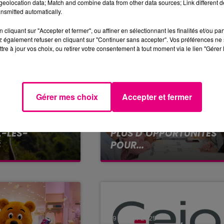
eolocation data; Match and combine data from other data sources; Link different de
nsmitted automatically.
cliquant sur "Accepter et fermer", ou affiner en sélectionnant les finalités et/ou pa
 également refuser en cliquant sur "Continuer sans accepter". Vos préférences ne 
tre à jour vos choix, ou retirer votre consentement à tout moment via le lien "Gérer 
Gérer mes choix
Accepter et fermer
26
1er octobre 2025
PLUS AUCUN
LE VILLAGE DES
R LA LIGNE
RECRUTEURS ÉVOLUE :
X-LES-
PLUS D’OPPORTUNITÉS
S
POUR...
 circulation
Vous êtes en recherche
 février, le
d’emploi ou en reconversion
liant Foix à Ax-
? Vous connaissez peut-
es (Ariège) ne
être déjà Le Village des
as avant plusieurs
Recruteurs dont la
n SNCF Réseau...
prochaine édition se
19 février 2025