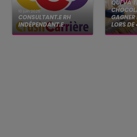
QUI VA 
CHOCOLA
10 juin 2025
CONSULTANT.E RH
GAGNER 
INDÉPENDANT.E
LORS DE 
Notre cabinet digital, il n’est
Vendredi 
pas comme les autres : 100
% tourné vers l’emploi des
jeunes, tous secteurs
confondus, partout en
France, un projet sociétal,...