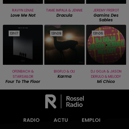
RAVYN LENAE
TAME IMPALA & JENNIE
JEREMY FREROT
Love Me Not
Dracula
Gamins Des
Sables
13h17
13h17
13h09
13h09
13h06
13h06
OFENBACH &
BIGFLO & OLI
DJ GOJA & JASON
Karma
STARSAILOR
DERULO & MELODY
Four To The Floor
Mi Chico
RADIO
ACTU
EMPLOI