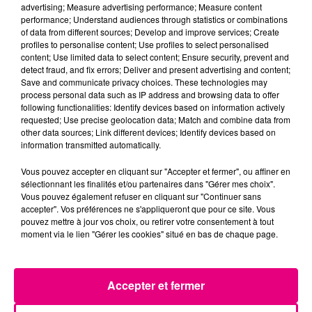
24 juillet 2026
advertising; Measure advertising performance; Measure content
Incendie à Plaisance-du-Touch : des
performance; Understand audiences through statistics or combinations
habitations évacuées face à...
of data from different sources; Develop and improve services; Create
profiles to personalise content; Use profiles to select personalised
content; Use limited data to select content; Ensure security, prevent and
detect fraud, and fix errors; Deliver and present advertising and content;
Save and communicate privacy choices. These technologies may
process personal data such as IP address and browsing data to offer
following functionalities: Identify devices based on information actively
requested; Use precise geolocation data; Match and combine data from
other data sources; Link different devices; Identify devices based on
information transmitted automatically.
Vous pouvez accepter en cliquant sur "Accepter et fermer", ou affiner en
sélectionnant les finalités et/ou partenaires dans "Gérer mes choix".
Vous pouvez également refuser en cliquant sur "Continuer sans
accepter". Vos préférences ne s'appliqueront que pour ce site. Vous
pouvez mettre à jour vos choix, ou retirer votre consentement à tout
moment via le lien "Gérer les cookies" situé en bas de chaque page.
Accepter et fermer