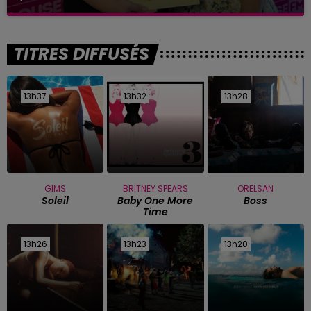
TITRES DIFFUSÉS
13h37
13h37
13h32
13h32
13h28
13h28
GIMS
BRITNEY SPEARS
ORELSAN
Soleil
Baby One More
Boss
Time
13h26
13h26
13h23
13h23
13h20
13h20