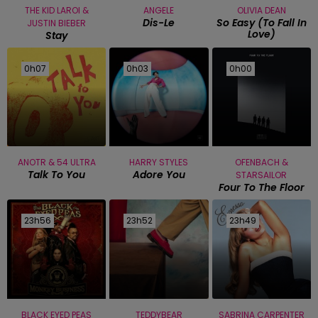
THE KID LAROI &
ANGELE
OLIVIA DEAN
Dis-Le
So Easy (to Fall In
JUSTIN BIEBER
Love)
Stay
0h07
0h07
0h03
0h03
0h00
0h00
ANOTR & 54 ULTRA
HARRY STYLES
OFENBACH &
Talk To You
Adore You
STARSAILOR
Four To The Floor
23h56
23h56
23h52
23h52
23h49
23h49
BLACK EYED PEAS
TEDDYBEAR
SABRINA CARPENTER