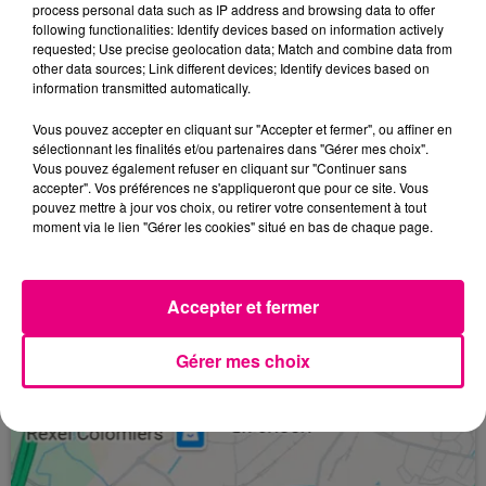
Pascal Dupraz - Entra�neur du TFC
process personal data such as IP address and browsing data to offer
following functionalities: Identify devices based on information actively
Ce qui est certain, on souhaite bonne chance au
requested; Use precise geolocation data; Match and combine data from
other data sources; Link different devices; Identify devices based on
4�me arbitre de la rencontre. FC Nantes /
TFC
information transmitted automatically.
samedi 05 novembre 2016 � 20h � la Beaujoire,
match � suivre en int�gralit� sur
Toulouse FM
avec
Vous pouvez accepter en cliquant sur "Accepter et fermer", ou affiner en
la
#TeamTFC
d�s 19h30.
sélectionnant les finalités et/ou partenaires dans "Gérer mes choix".
Vous pouvez également refuser en cliquant sur "Continuer sans
max@toulouse.fm
accepter". Vos préférences ne s'appliqueront que pour ce site. Vous
pouvez mettre à jour vos choix, ou retirer votre consentement à tout
moment via le lien "Gérer les cookies" situé en bas de chaque page.
À LA UNE
Accepter et fermer
Gérer mes choix