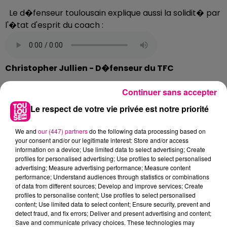
Le d�fenseur toulousain explique aussi la solidit� par
l'�tat d'esprit du coach :
Christopher Jullien - D�fenseur du TFC
Continuer sans accepter
"REN� GIRARD A �T� CHAMPION
Le respect de votre vie privée est notre priorité
AVEC MONTPELLIER, �A SITUE LE
NIVEAU"
We and
our (447) partners
do the following data processing based on
your consent and/or our legitimate interest: Store and/or access
Pascal Dupraz
- Ren� Girard, ce samedi soir il y aura
information on a device; Use limited data to select advertising; Create
profiles for personalised advertising; Use profiles to select personalised
2 coachs avec du temp�rament sur les bancs. Du
advertising; Measure advertising performance; Measure content
c�t� du toulousain, il y a un vrai respect pour le
performance; Understand audiences through statistics or combinations
travail accompli par le technicien nantais :
of data from different sources; Develop and improve services; Create
profiles to personalise content; Use profiles to select personalised
content; Use limited data to select content; Ensure security, prevent and
detect fraud, and fix errors; Deliver and present advertising and content;
Save and communicate privacy choices. These technologies may