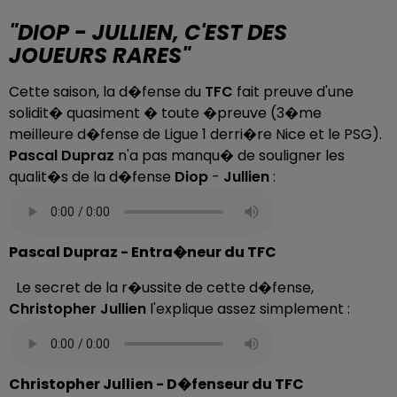
"DIOP - JULLIEN, C'EST DES
JOUEURS RARES"
Cette saison, la d�fense du
TFC
fait preuve d'une
solidit� quasiment � toute �preuve (3�me
meilleure d�fense de Ligue 1 derri�re Nice et le PSG).
Pascal Dupraz
n'a pas manqu� de souligner les
qualit�s de la d�fense
Diop
-
Jullien
:
Pascal Dupraz - Entra�neur du TFC
Le secret de la r�ussite de cette d�fense,
Christopher Jullien
l'explique assez simplement :
Christopher Jullien - D�fenseur du TFC