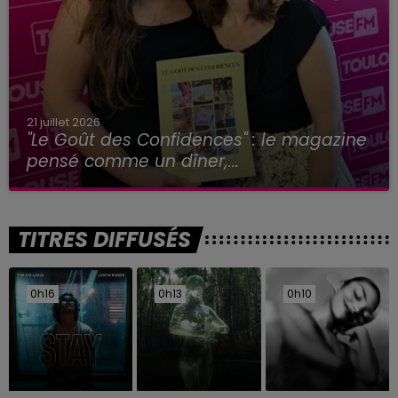
21 juillet 2026
"Le Goût des Confidences" : le magazine
pensé comme un dîner,...
TITRES DIFFUSÉS
0h16
0h16
0h13
0h13
0h10
0h10