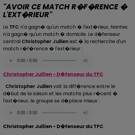
"AVOIR CE MATCH R�F�RENCE �
L'EXT�RIEUR"
Le
TFC
n'a gagn� qu'un match � l'ext�rieur, Nantes
n'a gagn� qu'un match � domicile. Le d�fenseur
central
Christopher Jullien
est � la recherche d'un
match r�f�rence � l'ext�rieur :
Christopher Jullien - D�fenseur du TFC
Christopher Jullien
voit la diff�rence entre le
d�but de la saison et les matchs plus r�cent �
l'ext�rieur, le groupe se d�place mieux :
Christopher Jullien - D�fenseur du TFC