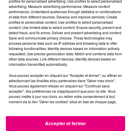
profiles for personalised advertising; Use profiles to select personalised
advertising; Measure advertising performance; Measure content
23 juillet 2026
performance; Understand audiences through statistics or combinations
Violent incendie au nord de Toulouse
of data from different sources; Develop and improve services; Create
profiles to personalise content; Use profiles to select personalised
content; Use limited data to select content; Ensure security, prevent and
detect fraud, and fix errors; Deliver and present advertising and content;
Save and communicate privacy choices. These technologies may
process personal data such as IP address and browsing data to offer
following functionalities: Identify devices based on information actively
requested; Use precise geolocation data; Match and combine data from
other data sources; Link different devices; Identify devices based on
information transmitted automatically.
Vous pouvez accepter en cliquant sur "Accepter et fermer", ou affiner en
sélectionnant les finalités et/ou partenaires dans "Gérer mes choix".
Vous pouvez également refuser en cliquant sur "Continuer sans
accepter". Vos préférences ne s'appliqueront que pour ce site. Vous
pouvez mettre à jour vos choix, ou retirer votre consentement à tout
moment via le lien "Gérer les cookies" situé en bas de chaque page.
Accepter et fermer
22 juillet 2026