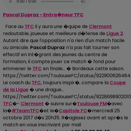
Pascal Dupraz - Entra�neur TFC
Face au
TFC
il y aura une �quipe de
Clermont
redoutable, joueuse et meilleure d�fense de
Ligue 2
.
Autant dire que l'opposition n'a rien d'un match facile
ou amicale.
Pascal Dupraz
n'a pas fait tourner son
effectif en int�grant des jeunes du centre de
formation, il compte jouer ce match � fond pour
emmener le
TFC
en finale... � Bordeaux cette saison.
https://twitter.com/ToulouseFC/status/922900626484
Le coach du
TFC
, toujours inspir�, compare la
Coupe
de la Ligue
� une drague...
https://twitter.com/ToulouseFC/status/9228698902010
TFC
�-
Clermont
� suivre sur�
Toulouse FM
�avec
la�
#TeamTFC
�et le�
Capitole FC
�mercredi 25
octobre 2017 d�s 20h35. R�agissez avant et apr�s le
match en vous inscrivant par mail