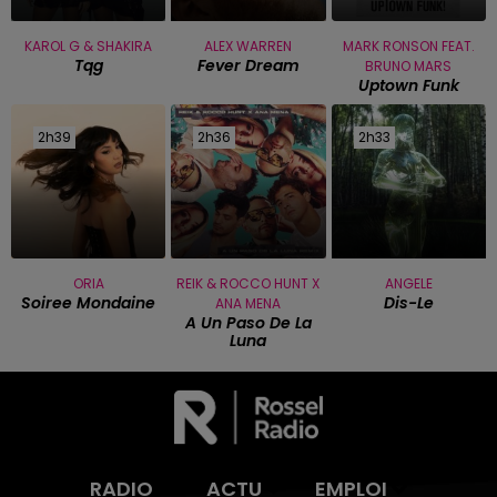
KAROL G & SHAKIRA
ALEX WARREN
MARK RONSON FEAT.
Tqg
Fever Dream
BRUNO MARS
Uptown Funk
2h39
2h39
2h36
2h36
2h33
2h33
ORIA
REIK & ROCCO HUNT X
ANGELE
Soiree Mondaine
Dis-Le
ANA MENA
A Un Paso De La
Luna
RADIO
ACTU
EMPLOI