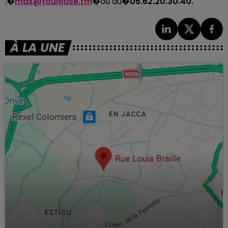
:�
max@toulouse.fm
�ou au�
05.62.20.30.40.
À LA UNE