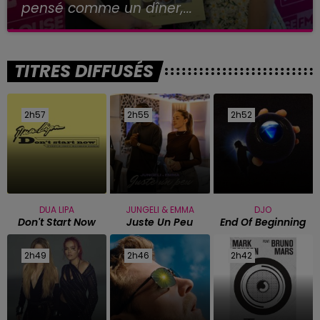
pensé comme un dîner,...
TITRES DIFFUSÉS
2h57
2h57
2h55
2h55
2h52
2h52
DUA LIPA
JUNGELI & EMMA
DJO
Don't Start Now
Juste Un Peu
End Of Beginning
2h49
2h49
2h46
2h46
2h42
2h42