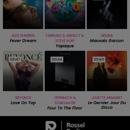
ALEX WARREN
FARRUKO & GREEICY &
HELENA
Fever Dream
Mauvais Garcon
STEVE AOKI
Yapaque
10h47
10h47
10h44
10h44
10h40
10h40
BEYONCE
OFENBACH &
JULIETTE ARMANET
Love On Top
Le Dernier Jour Du
STARSAILOR
Disco
Four To The Floor