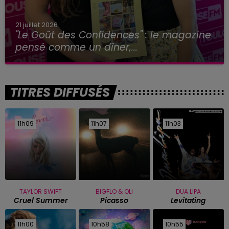
21 juillet 2026
"Le Goût des Confidences" : le magazine
pensé comme un dîner,...
TITRES DIFFUSÉS
11h09
11h09
11h07
11h07
11h03
11h03
TAYLOR SWIFT
BIGFLO & OLI
DUA LIPA
Cruel Summer
Picasso
Levitating
11h00
11h00
10h58
10h58
10h55
10h55