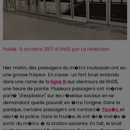
Publié : 6 octobre 2017 à 0h00 par La rédaction
Hier matin, des passagers du m�tro toulousain ont eu
une grosse frayeur. En cause : un fort bruit entendu
dans une rame de la
ligne B
aux alentours de 8h06,
une heure de pointe. Plusieurs passagers ont m�me
parl� "d'explosion" sur les r�seaux sociaux en se
demandant quelle pouvait en �tre l'origine. Dans la
panique, certains passagers ont contact�
Tiss�o
et
alert� la police. Dans la foul�e, ils ont �t� invit�s �
sortir du m�tro � la station suivante. En fait, le bruit