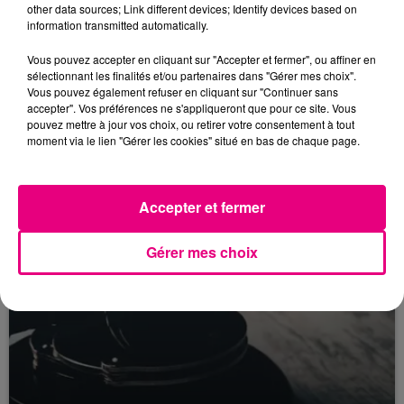
other data sources; Link different devices; Identify devices based on
information transmitted automatically.
Vous pouvez accepter en cliquant sur "Accepter et fermer", ou affiner en
22 juillet 2026
sélectionnant les finalités et/ou partenaires dans "Gérer mes choix".
Toulouse : circulation perturbée dans le
Vous pouvez également refuser en cliquant sur "Continuer sans
secteur François Verdier...
accepter". Vos préférences ne s'appliqueront que pour ce site. Vous
pouvez mettre à jour vos choix, ou retirer votre consentement à tout
moment via le lien "Gérer les cookies" situé en bas de chaque page.
Accepter et fermer
Gérer mes choix