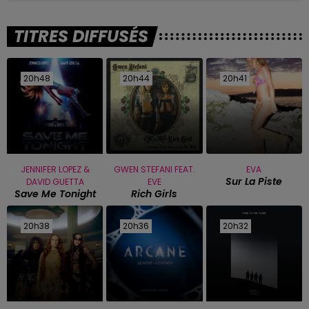
TITRES DIFFUSÉS
20h48
20h48
20h44
20h44
20h41
20h41
JENNIFER LOPEZ &
GWEN STEFANI FEAT.
EVA
Sur La Piste
DAVID GUETTA
EVE
Save Me Tonight
Rich Girls
20h38
20h38
20h36
20h36
20h32
20h32