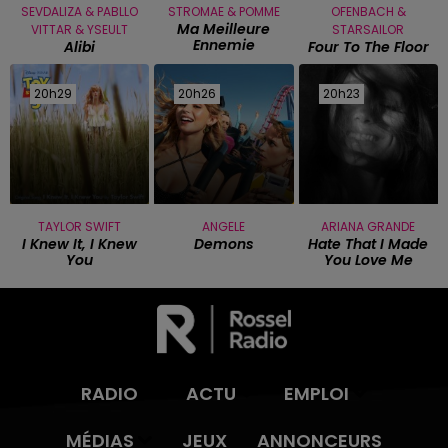
SEVDALIZA & PABLLO
STROMAE & POMME
OFENBACH &
Ma Meilleure
VITTAR & YSEULT
STARSAILOR
Ennemie
Alibi
Four To The Floor
20h29
20h29
20h26
20h26
20h23
20h23
TAYLOR SWIFT
ANGELE
ARIANA GRANDE
I Knew It, I Knew
Demons
Hate That I Made
You
You Love Me
RADIO
ACTU
EMPLOI
MÉDIAS
JEUX
ANNONCEURS