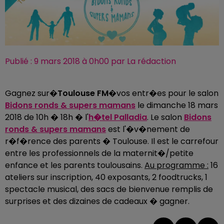
Publié : 9 mars 2018 à 0h00 par La rédaction
Gagnez sur�
Toulouse FM
�vos entr�es pour le salon
Bidons ronds & supers mamans
le dimanche 18 mars
2018 de 10h � 18h � l'
h�tel Palladia
. Le salon
Bidons
ronds & supers mamans
est l'�v�nement de
r�f�rence des parents � Toulouse. Il est le carrefour
entre les professionnels de la maternit�/petite
enfance et les parents toulousains.
Au programme :
16
ateliers sur inscription, 40 exposants, 2 foodtrucks, 1
spectacle musical, des sacs de bienvenue remplis de
surprises et des dizaines de cadeaux � gagner.