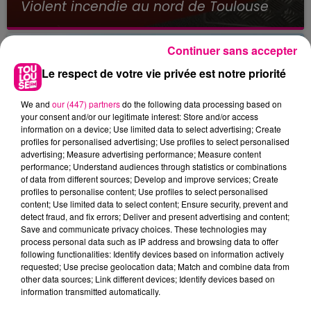
Violent incendie au nord de Toulouse
Continuer sans accepter
Le respect de votre vie privée est notre priorité
We and
our (447) partners
do the following data processing based on
your consent and/or our legitimate interest: Store and/or access
information on a device; Use limited data to select advertising; Create
profiles for personalised advertising; Use profiles to select personalised
advertising; Measure advertising performance; Measure content
performance; Understand audiences through statistics or combinations
of data from different sources; Develop and improve services; Create
profiles to personalise content; Use profiles to select personalised
content; Use limited data to select content; Ensure security, prevent and
detect fraud, and fix errors; Deliver and present advertising and content;
Save and communicate privacy choices. These technologies may
process personal data such as IP address and browsing data to offer
following functionalities: Identify devices based on information actively
requested; Use precise geolocation data; Match and combine data from
22 juillet 2026
other data sources; Link different devices; Identify devices based on
Toulouse : circulation perturbée dans le
information transmitted automatically.
secteur François Verdier...