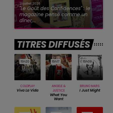
21 juillet 2026
"Le Goût des Confidences" : le
magazine pensé comme un
dîner,...
TITRES DIFFUSÉS
15h20
15h20
15h17
15h17
15h09
15h09
COLDPLAY
ANGELE &
BRUNO MARS
Viva La Vida
I Just Might
JUSTICE
What You
Want