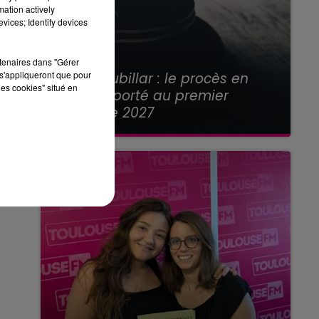
mation actively
vices; Identify devices
rtenaires dans "Gérer
21 juillet 2026
s'appliqueront que pour
Affaire Jubillar : le procès en
les cookies" situé en
appel reporté au premier
semestre 2027