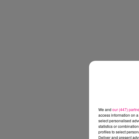
We and
our (447) partn
access information on a 
select personalised ad
statistics or combinatio
profiles to select person
Deliver and present adv