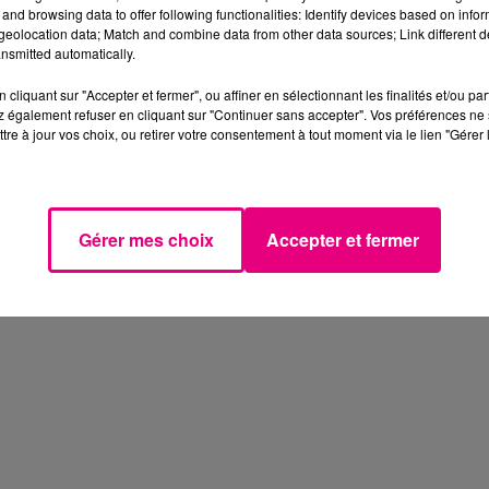
and browsing data to offer following functionalities: Identify devices based on infor
eolocation data; Match and combine data from other data sources; Link different de
nsmitted automatically.
cliquant sur "Accepter et fermer", ou affiner en sélectionnant les finalités et/ou pa
 également refuser en cliquant sur "Continuer sans accepter". Vos préférences ne 
tre à jour vos choix, ou retirer votre consentement à tout moment via le lien "Gérer 
Gérer mes choix
Accepter et fermer