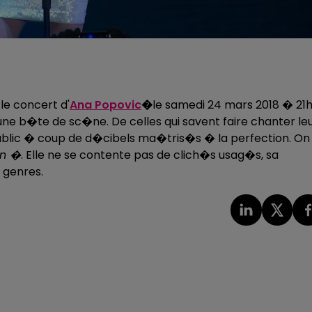
le concert d'
Ana Popovic
�
le samedi 24 mars 2018 � 21
ne b�te de sc�ne. De celles qui savent faire chanter le
public � coup de d�cibels ma�tris�s � la perfection. On 
in �
. Elle ne se contente pas de clich�s usag�s, sa
 genres.