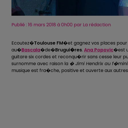
Publié : 16 mars 2018 à 0h00 par La rédaction
Ecoutez�
Toulouse FM
�et gagnez vos places pour 
au�
Bascala
�de�
Brugui�res
.
Ana Popovic
�est u
guitare six cordes et reconqu�rir sans cesse leur 
surnomme avec raison la
� Jimi Hendrix au f�min
musique est fra�che, positive et ouverte aux autres