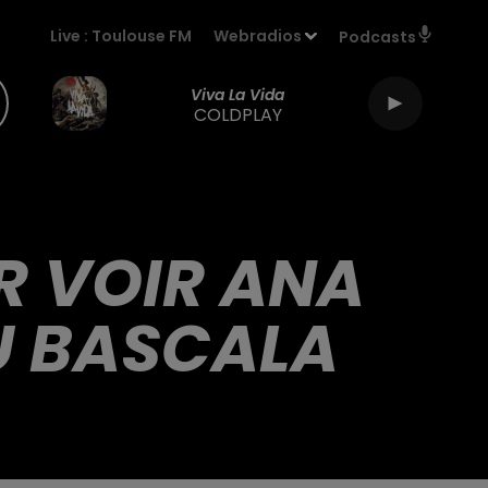
Live :
Toulouse FM
Webradios
Podcasts
Viva La Vida
COLDPLAY
R VOIR ANA
U BASCALA