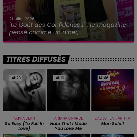
21 juillet 2026
"Le Goût des Confidences" : le magazine
pensé comme un dîner,...
TITRES DIFFUSÉS
14h23
14h23
14h19
14h19
14h16
14h16
OLIVIA DEAN
ARIANA GRANDE
DADJU FEAT. ANITTA
So Easy (to Fall In
Hate That I Made
Mon Soleil
Love)
You Love Me