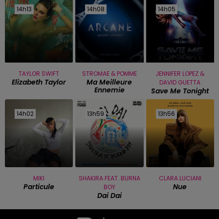
14h13
14h13
14h08
14h08
14h05
14h05
TAYLOR SWIFT
STROMAE & POMME
JENNIFER LOPEZ &
Elizabeth Taylor
Ma Meilleure
DAVID GUETTA
Ennemie
Save Me Tonight
14h02
14h02
13h59
13h59
13h56
13h56
MIKI
SHAKIRA FEAT. BURNA
CLARA LUCIANI
Particule
Nue
BOY
Dai Dai