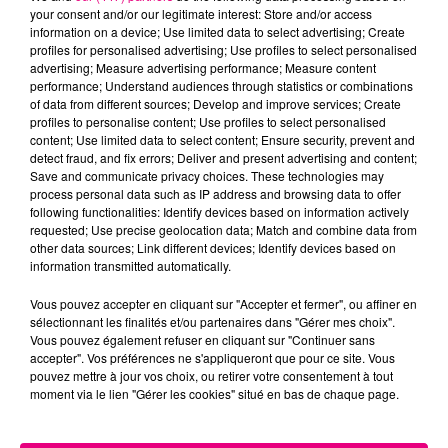
your consent and/or our legitimate interest: Store and/or access
information on a device; Use limited data to select advertising; Create
profiles for personalised advertising; Use profiles to select personalised
advertising; Measure advertising performance; Measure content
performance; Understand audiences through statistics or combinations
22 juillet 2026
of data from different sources; Develop and improve services; Create
Toulouse : circulation perturbée dans le
profiles to personalise content; Use profiles to select personalised
secteur François Verdier...
content; Use limited data to select content; Ensure security, prevent and
detect fraud, and fix errors; Deliver and present advertising and content;
Save and communicate privacy choices. These technologies may
process personal data such as IP address and browsing data to offer
following functionalities: Identify devices based on information actively
requested; Use precise geolocation data; Match and combine data from
other data sources; Link different devices; Identify devices based on
information transmitted automatically.
Vous pouvez accepter en cliquant sur "Accepter et fermer", ou affiner en
sélectionnant les finalités et/ou partenaires dans "Gérer mes choix".
Vous pouvez également refuser en cliquant sur "Continuer sans
accepter". Vos préférences ne s'appliqueront que pour ce site. Vous
pouvez mettre à jour vos choix, ou retirer votre consentement à tout
moment via le lien "Gérer les cookies" situé en bas de chaque page.