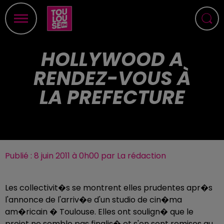
HOLLYWOOD A
RENDEZ-VOUS À
LA PREFECTURE
Publié : 8 juin 2011 à 0h00 par La rédaction
Les collectivit�s se montrent elles prudentes apr�s
l'annonce de l'arriv�e d'un studio de cin�ma
am�ricain � Toulouse. Elles ont soulign� que le
projet ne semble pas finalis� et s'en sont remises au