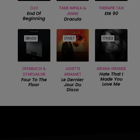
DJO
TAME IMPALA &
THERAPIE TAXI
End Of
Eté 90
JENNIE
Beginning
Dracula
18h00
18h00
17h57
17h57
17h53
17h53
OFENBACH &
JULIETTE
ARIANA GRANDE
Hate That I
STARSAILOR
ARMANET
Made You
Four To The
Le Dernier
Love Me
Floor
Jour Du
Disco