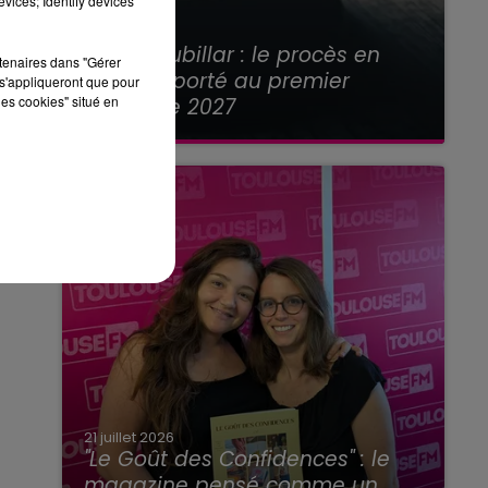
vices; Identify devices
21 juillet 2026
Affaire Jubillar : le procès en
rtenaires dans "Gérer
appel reporté au premier
s'appliqueront que pour
les cookies" situé en
semestre 2027
21 juillet 2026
"Le Goût des Confidences" : le
magazine pensé comme un