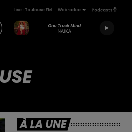
Live :
Toulouse FM
Webradios
Podcasts
One Track Mind
NAÏKA
OUSE
À LA UNE