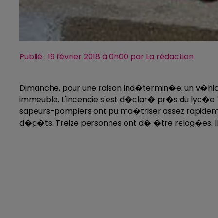
Publié : 19 février 2018 à 0h00 par La rédaction
Dimanche, pour une raison ind�termin�e, un v�hicule
immeuble. L'incendie s'est d�clar� pr�s du lyc�e T
sapeurs-pompiers ont pu ma�triser assez rapidemen
d�g�ts. Treize personnes ont d� �tre relog�es. Il 