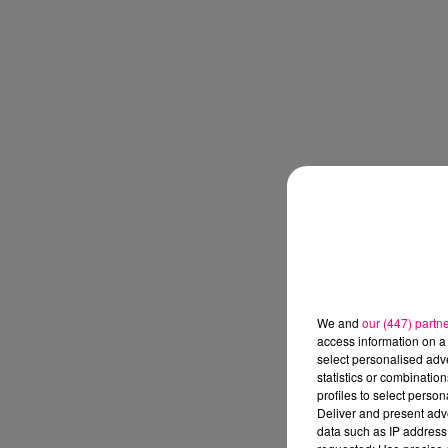
We and
our (447) partn
access information on a 
select personalised ad
statistics or combinatio
profiles to select person
Deliver and present adv
data such as IP address 