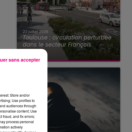
22 juillet 2026
Toulouse : circulation perturbée
dans le secteur François
Verdier...
uer sans accepter
erest: Store and/or
tising; Use profiles to
tand audiences through
personalise content; Use
 fraud, and fix errors;
 may process personal
mation actively