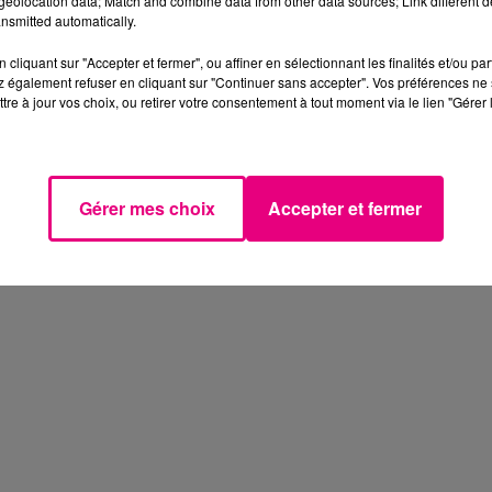
eolocation data; Match and combine data from other data sources; Link different de
nsmitted automatically.
cliquant sur "Accepter et fermer", ou affiner en sélectionnant les finalités et/ou pa
 également refuser en cliquant sur "Continuer sans accepter". Vos préférences ne 
tre à jour vos choix, ou retirer votre consentement à tout moment via le lien "Gérer 
Gérer mes choix
Accepter et fermer