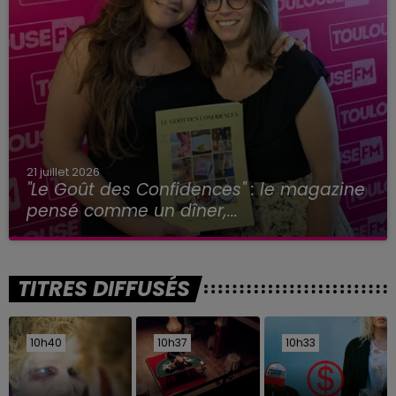
21 juillet 2026
"Le Goût des Confidences" : le magazine
pensé comme un dîner,...
TITRES DIFFUSÉS
10h40
10h40
10h37
10h37
10h33
10h33