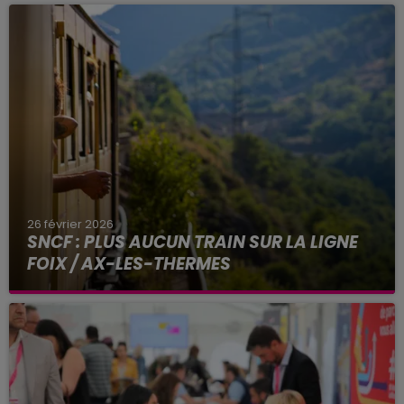
ultime journée au Parc des Princes en mai
prochain.
26 février 2026
SNCF : PLUS AUCUN TRAIN SUR LA LIGNE
FOIX / AX-LES-THERMES
Fermé à la circulation depuis le 18 février, le
tronçon reliant Foix à Ax-les-Thermes (Ariège)
ne rouvrira pas avant plusieurs mois, selon SNCF
Réseau...