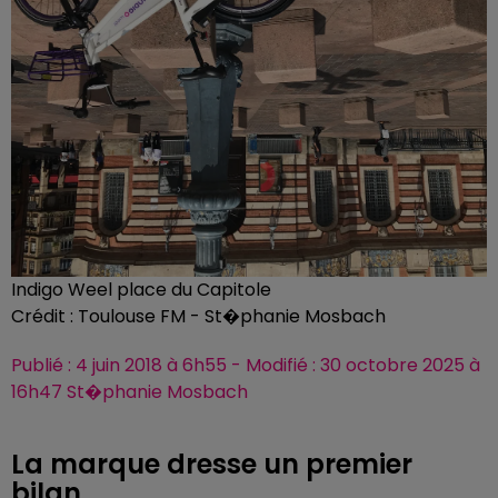
Indigo Weel place du Capitole
Crédit :
Toulouse FM - St�phanie Mosbach
Publié : 4 juin 2018 à 6h55 - Modifié : 30 octobre 2025 à
16h47 St�phanie Mosbach
La marque dresse un premier
bilan.