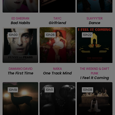
ED SHEERAN
TAYC
SLAYYYTER
Bad Habits
Girlfriend
Dance
10h30
10h30
10h26
10h26
10h22
10h22
DAMIANO DAVID
NAÏKA
THE WEEKND & DAFT
The First Time
One Track Mind
PUNK
I Feel It Coming
10h19
10h19
10h11
10h11
10h08
10h08