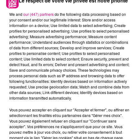
Le respect de votre vie privée est notre priorité
10 juin 2025
We and
our (447) partners
do the following data processing based on
CONSULTANT.E RH INDÉPENDANT.E
your consent and/or our legitimate interest: Store and/or access
Notre cabinet digital, il n’est pas comme les
information on a device; Use limited data to select advertising; Create
profiles for personalised advertising; Use profiles to select personalised
autres : 100 % tourné vers l’emploi des jeunes,
advertising; Measure advertising performance; Measure content
tous secteurs confondus, partout en France, un
performance; Understand audiences through statistics or combinations
projet sociétal,...
of data from different sources; Develop and improve services; Create
profiles to personalise content; Use profiles to select personalised
content; Use limited data to select content; Ensure security, prevent and
detect fraud, and fix errors; Deliver and present advertising and content;
Save and communicate privacy choices. These technologies may
process personal data such as IP address and browsing data to offer
following functionalities: Identify devices based on information actively
requested; Use precise geolocation data; Match and combine data from
other data sources; Link different devices; Identify devices based on
information transmitted automatically.
23 mai 2025
QUI VA TROUVER CHOCOLATINE ET
Vous pouvez accepter en cliquant sur "Accepter et fermer", ou affiner en
GAGNER DES CADEAUX LORS DE «
sélectionnant les finalités et/ou partenaires dans "Gérer mes choix".
TOULOUSE...
Vous pouvez également refuser en cliquant sur "Continuer sans
accepter". Vos préférences ne s'appliqueront que pour ce site. Vous
Vendredi 30 mai
pouvez mettre à jour vos choix, ou retirer votre consentement à tout
moment via le lien "Gérer les cookies" situé en bas de chaque page.