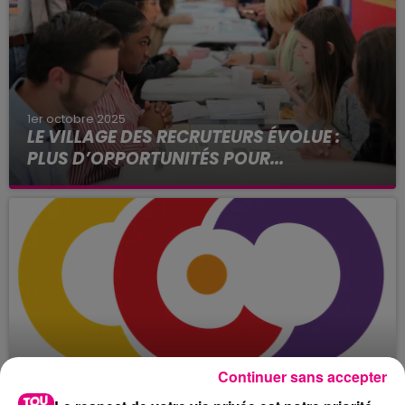
1er octobre 2025
LE VILLAGE DES RECRUTEURS ÉVOLUE :
PLUS D’OPPORTUNITÉS POUR...
Vous êtes en recherche d’emploi ou en
reconversion ? Vous connaissez peut-être déjà
Le Village des Recruteurs dont la prochaine
édition se déroulera les 8 et...
Continuer sans accepter