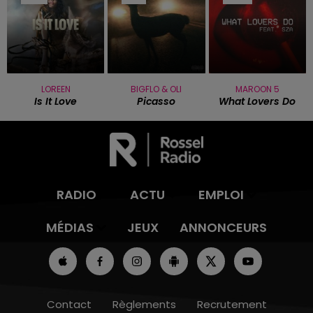
LOREEN
BIGFLO & OLI
MAROON 5
Is It Love
Picasso
What Lovers Do
RADIO
ACTU
EMPLOI
MÉDIAS
JEUX
ANNONCEURS
Contact
Règlements
Recrutement