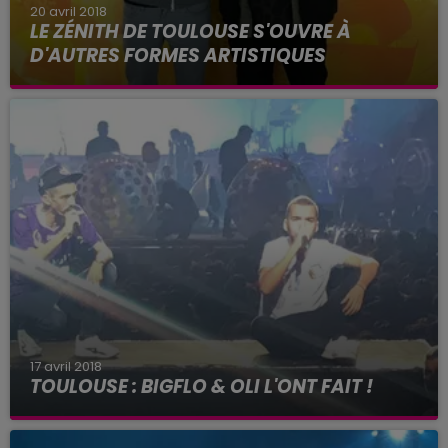
20 avril 2018
LE ZÉNITH DE TOULOUSE S'OUVRE À
D'AUTRES FORMES ARTISTIQUES
Graffs, expositions photos, premières parties de
concerts avec des artistes locaux ... De nouveaux
projets sont inaugurés au Zénith de Toulouse.
17 avril 2018
TOULOUSE : BIGFLO & OLI L'ONT FAIT !
Jamais un artiste n'avait rempli le Zénith avec
autant de public !