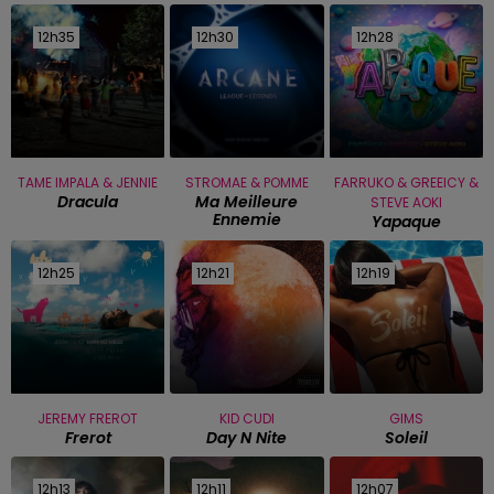
12h35
12h35
12h30
12h30
12h28
12h28
TAME IMPALA & JENNIE
STROMAE & POMME
FARRUKO & GREEICY &
Dracula
Ma Meilleure
STEVE AOKI
Ennemie
Yapaque
12h25
12h25
12h21
12h21
12h19
12h19
JEREMY FREROT
KID CUDI
GIMS
Frerot
Day N Nite
Soleil
12h13
12h13
12h11
12h11
12h07
12h07