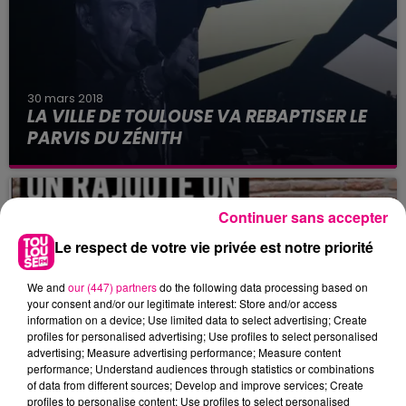
30 mars 2018
LA VILLE DE TOULOUSE VA REBAPTISER LE
PARVIS DU ZÉNITH
Continuer sans accepter
Le respect de votre vie privée est notre priorité
We and
our (447) partners
do the following data processing based on
your consent and/or our legitimate interest: Store and/or access
information on a device; Use limited data to select advertising; Create
profiles for personalised advertising; Use profiles to select personalised
advertising; Measure advertising performance; Measure content
performance; Understand audiences through statistics or combinations
of data from different sources; Develop and improve services; Create
29 mars 2018
profiles to personalise content; Use profiles to select personalised