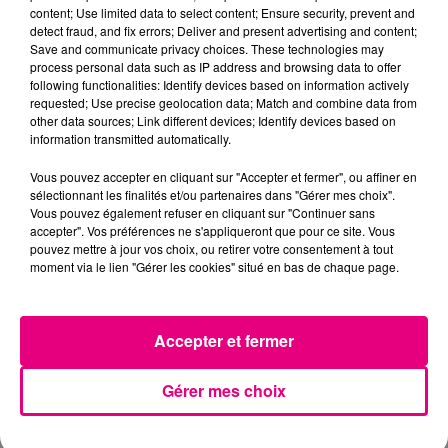
BIGFLO & OLI : UNE 4ÈME DATE AU ZÉNITH
content; Use limited data to select content; Ensure security, prevent and
DE TOULOUSE AU PROFIT DU...
detect fraud, and fix errors; Deliver and present advertising and content;
Save and communicate privacy choices. These technologies may
process personal data such as IP address and browsing data to offer
following functionalities: Identify devices based on information actively
requested; Use precise geolocation data; Match and combine data from
other data sources; Link different devices; Identify devices based on
information transmitted automatically.
Vous pouvez accepter en cliquant sur "Accepter et fermer", ou affiner en
sélectionnant les finalités et/ou partenaires dans "Gérer mes choix".
Vous pouvez également refuser en cliquant sur "Continuer sans
accepter". Vos préférences ne s'appliqueront que pour ce site. Vous
pouvez mettre à jour vos choix, ou retirer votre consentement à tout
moment via le lien "Gérer les cookies" situé en bas de chaque page.
27 mars 2018
BIGFLO & OLI : UNE QUATRIÈME DATE DE
Accepter et fermer
CONCERT À TOULOUSE !
Gérer mes choix
À LA UNE