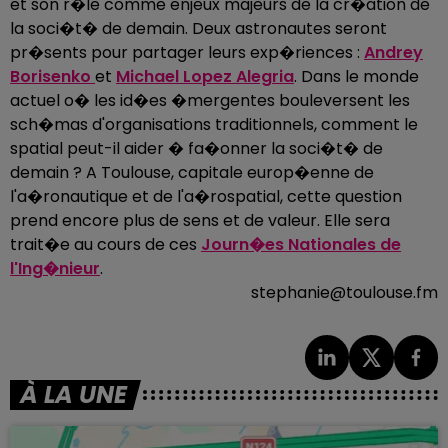
et son r�le comme enjeux majeurs de la cr�ation de
la soci�t� de demain. Deux astronautes seront
pr�sents pour partager leurs exp�riences :
Andrey
Borisenko
et
Michael Lopez Alegria
. Dans le monde
actuel o� les id�es �mergentes bouleversent les
sch�mas d'organisations traditionnels, comment le
spatial peut-il aider � fa�onner la soci�t� de
demain ? A Toulouse, capitale europ�enne de
l'a�ronautique et de l'a�rospatial, cette question
prend encore plus de sens et de valeur. Elle sera
trait�e au cours de ces
Journ�es Nationales de
l'Ing�nieur
.
stephanie@toulouse.fm
À LA UNE