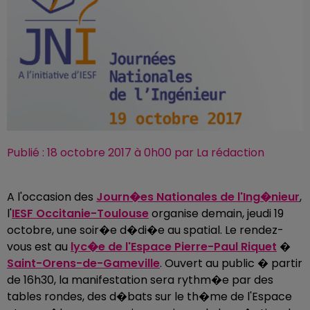
Publié : 18 octobre 2017 à 0h00 par La rédaction
A l'occasion des
Journ�es Nationales de l'Ing�nieur
,
l'
IESF Occitanie-Toulouse
organise demain, jeudi 19
octobre, une soir�e d�di�e au spatial. Le rendez-
vous est au
lyc�e de l'Espace Pierre-Paul Riquet
�
Saint-Orens-de-Gameville
. Ouvert au public � partir
de 16h30, la manifestation sera rythm�e par des
tables rondes, des d�bats sur le th�me de l'Espace