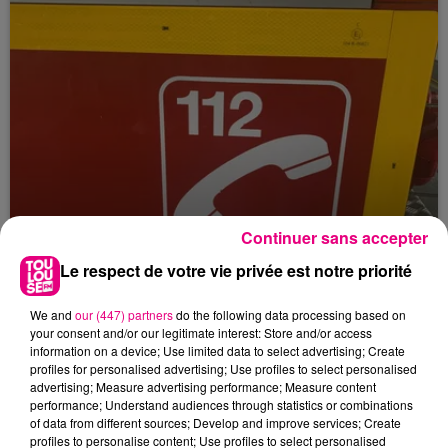
Continuer sans accepter
Le respect de votre vie privée est notre priorité
We and
our (447) partners
do the following data processing based on
your consent and/or our legitimate interest: Store and/or access
23 juillet 2026
information on a device; Use limited data to select advertising; Create
Violent incendie au nord de Toulouse
profiles for personalised advertising; Use profiles to select personalised
advertising; Measure advertising performance; Measure content
performance; Understand audiences through statistics or combinations
of data from different sources; Develop and improve services; Create
profiles to personalise content; Use profiles to select personalised