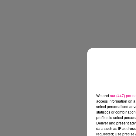
We and
our (447) partn
access information on a 
select personalised ad
statistics or combinatio
profiles to select person
Deliver and present adv
data such as IP address 
requested; Use precise g