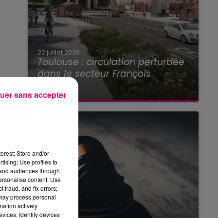
22 juillet 2026
Toulouse : circulation perturbée
dans le secteur François
Verdier...
uer sans accepter
erest: Store and/or
tising; Use profiles to
tand audiences through
personalise content; Use
 fraud, and fix errors;
 may process personal
mation actively
vices; Identify devices