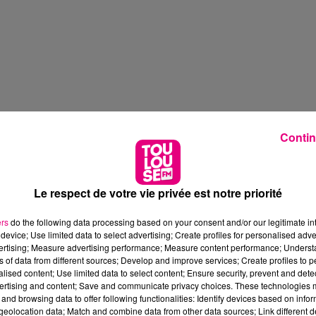
Contin
Le respect de votre vie privée est notre priorité
ers
do the following data processing based on your consent and/or our legitimate int
device; Use limited data to select advertising; Create profiles for personalised adver
vertising; Measure advertising performance; Measure content performance; Unders
ns of data from different sources; Develop and improve services; Create profiles to 
alised content; Use limited data to select content; Ensure security, prevent and detect
ertising and content; Save and communicate privacy choices. These technologies
and browsing data to offer following functionalities: Identify devices based on infor
eolocation data; Match and combine data from other data sources; Link different de