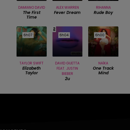
DAMIANO DAVID
ALEX WARREN
RIHANNA
The First
Fever Dream
Rude Boy
Time
6h07
6h07
6h04
6h04
6h00
6h00
TAYLOR SWIFT
DAVID GUETTA
NAÏKA
Elizabeth
One Track
FEAT. JUSTIN
Taylor
Mind
BIEBER
2u