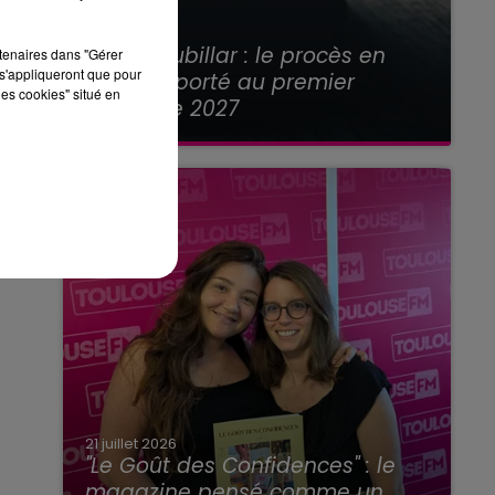
21 juillet 2026
Affaire Jubillar : le procès en
rtenaires dans "Gérer
s'appliqueront que pour
appel reporté au premier
les cookies" situé en
semestre 2027
21 juillet 2026
"Le Goût des Confidences" : le
magazine pensé comme un