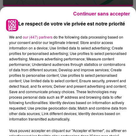
Continuer sans accepter
Le respect de votre vie privée est notre priorité
We and
our (447) partners
do the following data processing based on
your consent and/or our legitimate interest: Store and/or access
information on a device; Use limited data to select advertising; Create
profiles for personalised advertising; Use profiles to select personalised
advertising; Measure advertising performance; Measure content
performance; Understand audiences through statistics or combinations
of data from different sources; Develop and improve services; Create
profiles to personalise content; Use profiles to select personalised
content; Use limited data to select content; Ensure security, prevent and
detect fraud, and fix errors; Deliver and present advertising and content;
Save and communicate privacy choices. These technologies may
process personal data such as IP address and browsing data to offer
following functionalities: Identify devices based on information actively
requested; Use precise geolocation data; Match and combine data from
other data sources; Link different devices; Identify devices based on
information transmitted automatically.
23 juillet 2026
Violent incendie au nord de Toulouse
Vous pouvez accepter en cliquant sur "Accepter et fermer", ou affiner en
sélectionnant les finalités et/ou partenaires dans "Gérer mes choix".