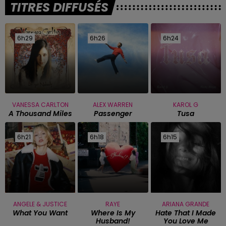
TITRES DIFFUSÉS
6h29
6h29
6h26
6h26
6h24
6h24
VANESSA CARLTON
ALEX WARREN
KAROL G
A Thousand Miles
Passenger
Tusa
6h21
6h21
6h18
6h18
6h15
6h15
ANGELE & JUSTICE
RAYE
ARIANA GRANDE
What You Want
Where Is My
Hate That I Made
Husband!
You Love Me