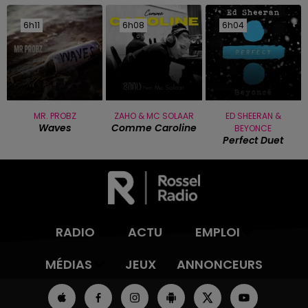
6h11
6h11
6h08
6h08
6h04
6h04
MR. PROBZ
ZAHO & MC SOLAAR
ED SHEERAN &
Waves
Comme Caroline
BEYONCE
Perfect Duet
RADIO
ACTU
EMPLOI
MÉDIAS
JEUX
ANNONCEURS