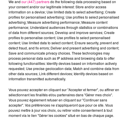
We and
our (447) partners
do the following data processing based on
your consent and/or our legitimate interest: Store and/or access
information on a device; Use limited data to select advertising; Create
profiles for personalised advertising; Use profiles to select personalised
advertising; Measure advertising performance; Measure content
performance; Understand audiences through statistics or combinations
of data from different sources; Develop and improve services; Create
profiles to personalise content; Use profiles to select personalised
content; Use limited data to select content; Ensure security, prevent and
24 juillet 2026
detect fraud, and fix errors; Deliver and present advertising and content;
Incendie à Plaisance-du-Touch : des
Save and communicate privacy choices. These technologies may
habitations évacuées face à...
process personal data such as IP address and browsing data to offer
following functionalities: Identify devices based on information actively
requested; Use precise geolocation data; Match and combine data from
other data sources; Link different devices; Identify devices based on
information transmitted automatically.
Vous pouvez accepter en cliquant sur "Accepter et fermer", ou affiner en
sélectionnant les finalités et/ou partenaires dans "Gérer mes choix".
Vous pouvez également refuser en cliquant sur "Continuer sans
accepter". Vos préférences ne s'appliqueront que pour ce site. Vous
pouvez mettre à jour vos choix, ou retirer votre consentement à tout
moment via le lien "Gérer les cookies" situé en bas de chaque page.