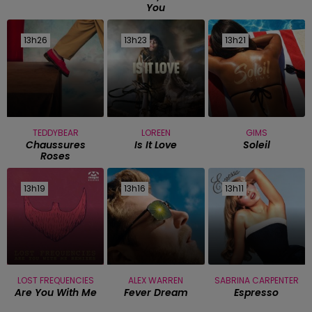
You
13h26
13h26
13h23
13h23
13h21
13h21
TEDDYBEAR
LOREEN
GIMS
Chaussures
Is It Love
Soleil
Roses
13h19
13h19
13h16
13h16
13h11
13h11
LOST FREQUENCIES
ALEX WARREN
SABRINA CARPENTER
Are You With Me
Fever Dream
Espresso