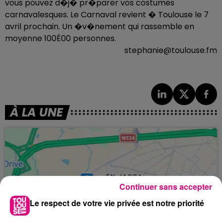
vous pouvez d�j� pr�parer vos costumes
carnavalesques. Le Carnaval revient � Toulouse le 7
avril prochain. Un �v�nement qui rassemble en
moyenne 100É00 personnes.
stephanie@toulouse.fm
À LA UNE
Continuer sans accepter
Le respect de votre vie privée est notre priorité