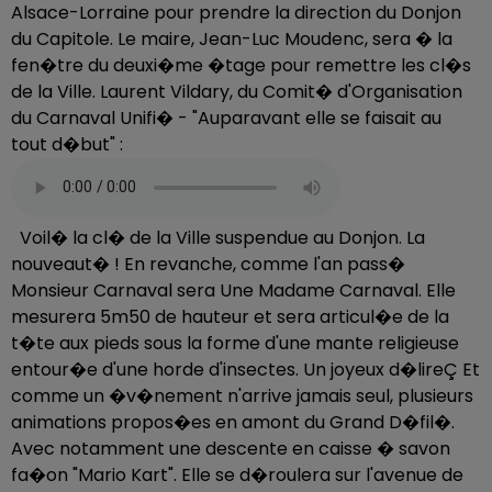
Alsace-Lorraine pour prendre la direction du Donjon
du Capitole. Le maire, Jean-Luc Moudenc, sera � la
fen�tre du deuxi�me �tage pour remettre les cl�s
de la Ville. Laurent Vildary, du Comit� d'Organisation
du Carnaval Unifi� - "Auparavant elle se faisait au
tout d�but" :
Voil� la cl� de la Ville suspendue au Donjon. La
nouveaut� ! En revanche, comme l'an pass�
Monsieur Carnaval sera Une Madame Carnaval. Elle
mesurera 5m50 de hauteur et sera articul�e de la
t�te aux pieds sous la forme d'une mante religieuse
entour�e d'une horde d'insectes. Un joyeux d�lireÇ Et
comme un �v�nement n'arrive jamais seul, plusieurs
animations propos�es en amont du Grand D�fil�.
Avec notamment une descente en caisse � savon
fa�on "Mario Kart". Elle se d�roulera sur l'avenue de