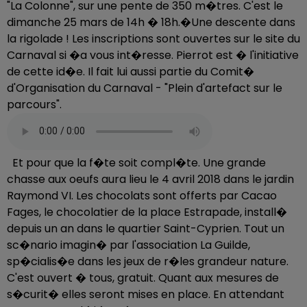
"La Colonne", sur une pente de 350 m�tres. C'est le
dimanche 25 mars de 14h � 18h.�Une descente dans
la rigolade ! Les inscriptions sont ouvertes sur le site du
Carnaval si �a vous int�resse. Pierrot est � l'initiative
de cette id�e. Il fait lui aussi partie du Comit�
d'Organisation du Carnaval - "Plein d'artefact sur le
parcours".
Et pour que la f�te soit compl�te. Une grande
chasse aux oeufs aura lieu le 4 avril 2018 dans le jardin
Raymond VI. Les chocolats sont offerts par Cacao
Fages, le chocolatier de la place Estrapade, install�
depuis un an dans le quartier Saint-Cyprien. Tout un
sc�nario imagin� par l'association La Guilde,
sp�cialis�e dans les jeux de r�les grandeur nature.
C'est ouvert � tous, gratuit. Quant aux mesures de
s�curit� elles seront mises en place. En attendant