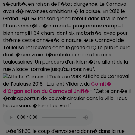
s�curit�, en raison de l'�tat d'urgence. Le Carnaval
avait d� revoir ses ambitions � la baisse. En 2018 le
Grand D�fil� fait son grand retour dans la Ville rose.
Et on conna�t d�sormais le programme complet,
bien rempli ! 34 chars, dont six motoris�s, avec pour
th�me cette ann�e�: la nature. �Le Carnaval de
Toulouse retrouvera donc le grand airÇ Le public aura
droit � une vraie d�ambulation dans les rues
toulousaines. Un parcours d'un kilom�tre allant de la
rue Alsace-Lorraine jusqu'au Pont Neuf.
Affiche du Carnaval
de Toulouse 2018 Laurent Vildary, du
Comit�
d'Organisation du Carnaval Unifi�
- "Cette ann�e il
�tait opportun de pouvoir circuler dans la ville. Tous
les curseurs �taient au vert".
D�s 19h30, le coup d'envoi sera donn� dans la rue