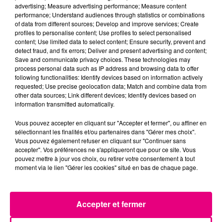
advertising; Measure advertising performance; Measure content
performance; Understand audiences through statistics or combinations
of data from different sources; Develop and improve services; Create
profiles to personalise content; Use profiles to select personalised
content; Use limited data to select content; Ensure security, prevent and
detect fraud, and fix errors; Deliver and present advertising and content;
Save and communicate privacy choices. These technologies may
process personal data such as IP address and browsing data to offer
25 septembre 2024
following functionalities: Identify devices based on information actively
AIDE À DOMICILE (H/F)
requested; Use precise geolocation data; Match and combine data from
Nous recherchons des aides à domicile à temps
other data sources; Link different devices; Identify devices based on
partiel afin d'intégrer notre équipe !
information transmitted automatically.
Vous pouvez accepter en cliquant sur "Accepter et fermer", ou affiner en
sélectionnant les finalités et/ou partenaires dans "Gérer mes choix".
Vous pouvez également refuser en cliquant sur "Continuer sans
accepter". Vos préférences ne s'appliqueront que pour ce site. Vous
pouvez mettre à jour vos choix, ou retirer votre consentement à tout
moment via le lien "Gérer les cookies" situé en bas de chaque page.
Accepter et fermer
1er février 2024
ENSEIGNANTS, BURALISTES,