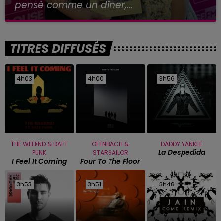
pensé comme un dîner,...
TITRES DIFFUSÉS
4h03
4h03
4h00
4h00
3h56
3h56
THE WEEKND & DAFT
OFENBACH &
DADDY YANKEE
La Despedida
PUNK
STARSAILOR
I Feel It Coming
Four To The Floor
3h53
3h53
3h51
3h51
3h48
3h48