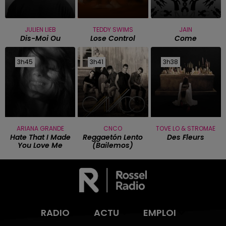
JULIEN LIEB
TEDDY SWIMS
JAIN
Dis-Moi Ou
Lose Control
Come
3h45
3h45
3h41
3h41
3h38
3h38
ARIANA GRANDE
CNCO
TOVE LO & STROMAE
Hate That I Made
Reggaetón Lento
Des Fleurs
You Love Me
(bailemos)
RADIO
ACTU
EMPLOI