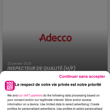
22 janvier 2025
INSPECTEUR DE QUALITÉ (H/F)
Adecco Recrute pour Airbus Atlantic : Inspecteur
Continuer sans accepter
de qualité (H/F) sur Colomiers (31)
Le respect de votre vie privée est notre priorité
We and
our (447) partners
do the following data processing based on
your consent and/or our legitimate interest: Store and/or access
information on a device; Use limited data to select advertising; Create
profiles for personalised advertising; Use profiles to select personalised