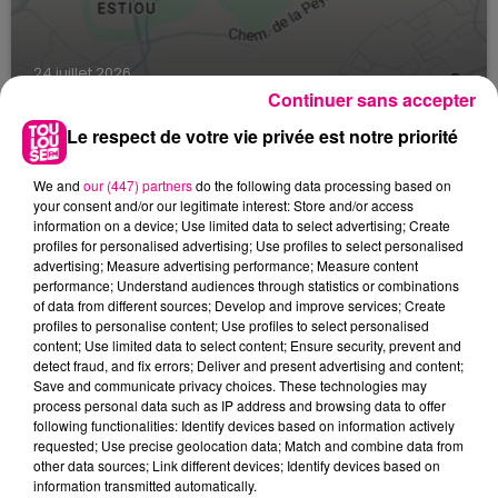
24 juillet 2026
Incendie à Plaisance-du-Touch : des
Continuer sans accepter
habitations évacuées face à...
Le respect de votre vie privée est notre priorité
We and
our (447) partners
do the following data processing based on
your consent and/or our legitimate interest: Store and/or access
information on a device; Use limited data to select advertising; Create
profiles for personalised advertising; Use profiles to select personalised
advertising; Measure advertising performance; Measure content
performance; Understand audiences through statistics or combinations
of data from different sources; Develop and improve services; Create
profiles to personalise content; Use profiles to select personalised
content; Use limited data to select content; Ensure security, prevent and
detect fraud, and fix errors; Deliver and present advertising and content;
Save and communicate privacy choices. These technologies may
process personal data such as IP address and browsing data to offer
following functionalities: Identify devices based on information actively
requested; Use precise geolocation data; Match and combine data from
other data sources; Link different devices; Identify devices based on
information transmitted automatically.