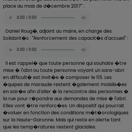
place au mois de d�cembre 2017" :
Daniel Roug�, adjoint au maire, en charge des
Solidarit�s : "Renforcement des capacit�s d'accueil" :
Il est rappel� que toute personne qui souhaite �tre
mise � l'abri ou toute personne voyant un sans-abri
en difficult� est invit�e � composer le 115. Les
�quipes de maraude restent �galement mobilis�es
en soir�e afin d'aller � la rencontre des personnes �
la rue pour r�pondre aux demandes de mise � l'abri.
Elles vont �tre renforc�es. Un dispositif qui pourrait
�voluer en fonction des conditions m�t�orologiques
sur la Haute-Garonne. Mais qui reste en alerte tant
que les temp�ratures restent glaciales.