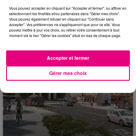
Vous pouvez accepter en cliquant sur "Accepter et fermer", ou affiner en
sélectionnant les finalités et/ou partenaires dans "Gérer mes choix".
Vous pouvez également refuser en cliquant sur "Continuer sans
23 juillet 2026
accepter". Vos préférences ne s'appliqueront que pour ce site. Vous
Violent incendie au nord de Toulouse
pouvez mettre à jour vos choix, ou retirer votre consentement à tout
moment via le lien "Gérer les cookies" situé en bas de chaque page.
Accepter et fermer
Gérer mes choix