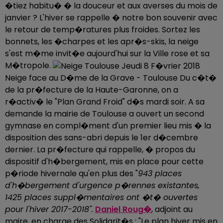
�tiez habitu� � la douceur et aux averses du mois de
janvier ? L'hiver se rappelle � notre bon souvenir avec
le retour de temp�ratures plus froides. Sortez les
bonnets, les �charpes et les apr�s-skis, la neige
s'est m�me invit�e aujourd'hui sur la Ville rose et sa
M�tropole.
Neige face au D�me de la Grave - Toulouse Du c�t�
de la pr�fecture de la Haute-Garonne, on a
r�activ� le "Plan Grand Froid" d�s mardi soir. A sa
demande la mairie de Toulouse a ouvert un second
gymnase en compl�ment d'un premier lieu mis � la
disposition des sans-abri depuis le 1er d�cembre
dernier. La pr�fecture qui rappelle, � propos du
dispositif d'h�bergement, mis en place pour cette
p�riode hivernale qu'en plus des "
943 places
d'h�bergement d'urgence p�rennes existantes,
1425 places suppl�mentaires ont �t� ouvertes
pour l'hiver 2017-2018".
Daniel Roug�
, adjoint au
maire, en charge des Solidarit�s : "Le plan hiver mis en