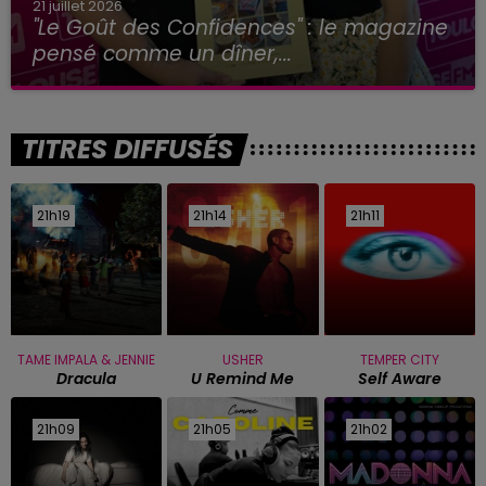
21 juillet 2026
"Le Goût des Confidences" : le magazine
pensé comme un dîner,...
TITRES DIFFUSÉS
21h19
21h19
21h14
21h14
21h11
21h11
TAME IMPALA & JENNIE
USHER
TEMPER CITY
Dracula
U Remind Me
Self Aware
21h09
21h09
21h05
21h05
21h02
21h02