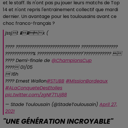
et le staff. Ils n'ont pas pu jouer leurs matchs de Top
14 et n'ont repris l'entrainement collectif que mardi
dernier. Un avantage pour les toulousains avant ce
choc franco-français ?
jssjt ��x (
???? ???????????????????????????? ????????????????
????????????% ????????????????????'???????????? 
???? Demi-finale de
@ChampionsCup
???? 01/05
 16h
???? Ernest Wallon
#STUBB
#MissionBordeaux
#ALaConqueteDesEtoiles
pic.twitter.com/zgNF7TUj88
— Stade Toulousain (@StadeToulousain)
April 27,
2021
"UNE GÉNÉRATION INCROYABLE"