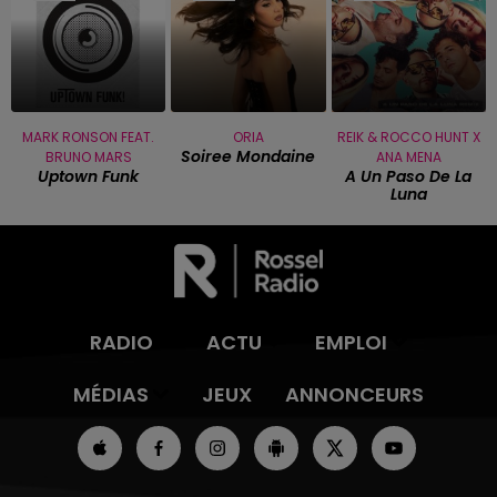
MARK RONSON FEAT.
ORIA
REIK & ROCCO HUNT X
Soiree Mondaine
BRUNO MARS
ANA MENA
Uptown Funk
A Un Paso De La
Luna
RADIO
ACTU
EMPLOI
MÉDIAS
JEUX
ANNONCEURS