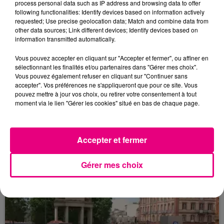
process personal data such as IP address and browsing data to offer
following functionalities: Identify devices based on information actively
requested; Use precise geolocation data; Match and combine data from
other data sources; Link different devices; Identify devices based on
information transmitted automatically.
Vous pouvez accepter en cliquant sur "Accepter et fermer", ou affiner en
sélectionnant les finalités et/ou partenaires dans "Gérer mes choix".
Vous pouvez également refuser en cliquant sur "Continuer sans
accepter". Vos préférences ne s'appliqueront que pour ce site. Vous
pouvez mettre à jour vos choix, ou retirer votre consentement à tout
23 juillet 2026
moment via le lien "Gérer les cookies" situé en bas de chaque page.
Violent incendie au nord de Toulouse
Accepter et fermer
Gérer mes choix