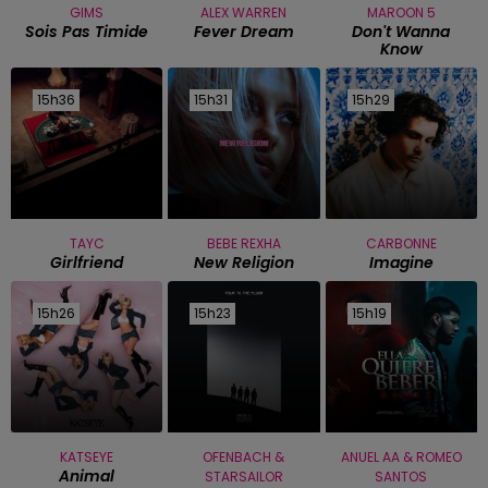
GIMS
ALEX WARREN
MAROON 5
Sois Pas Timide
Fever Dream
Don't Wanna
Know
15h36
15h36
15h31
15h31
15h29
15h29
TAYC
BEBE REXHA
CARBONNE
Girlfriend
New Religion
Imagine
15h26
15h26
15h23
15h23
15h19
15h19
KATSEYE
OFENBACH &
ANUEL AA & ROMEO
Animal
STARSAILOR
SANTOS