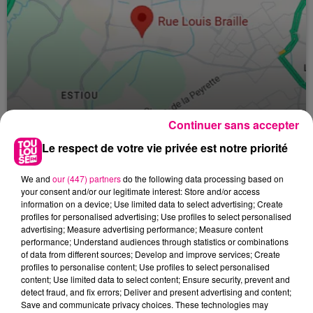
Continuer sans accepter
24 juillet 2026
Le respect de votre vie privée est notre priorité
Incendie à Plaisance-du-Touch : des
habitations évacuées face à...
We and
our (447) partners
do the following data processing based on
your consent and/or our legitimate interest: Store and/or access
information on a device; Use limited data to select advertising; Create
profiles for personalised advertising; Use profiles to select personalised
advertising; Measure advertising performance; Measure content
performance; Understand audiences through statistics or combinations
of data from different sources; Develop and improve services; Create
profiles to personalise content; Use profiles to select personalised
content; Use limited data to select content; Ensure security, prevent and
detect fraud, and fix errors; Deliver and present advertising and content;
Save and communicate privacy choices. These technologies may