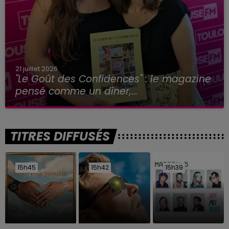
21 juillet 2026
"Le Goût des Confidences" : le magazine
pensé comme un dîner,...
TITRES DIFFUSÉS
15h45
15h45
15h42
15h42
15h39
15h39