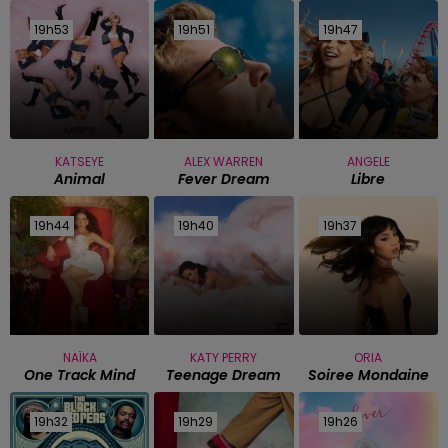
19h53
19h53
19h51
19h51
19h47
19h47
KATSEYE
ALEX WARREN
ANGELE
Animal
Fever Dream
Libre
19h44
19h44
19h40
19h40
19h37
19h37
NAÏKA
KATY PERRY
ORIA
One Track Mind
Teenage Dream
Soiree Mondaine
19h32
19h32
19h29
19h29
19h26
19h26