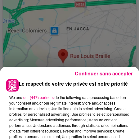
Continuer sans accepter
Le respect de votre vie privée est notre priorité
We and
our (447) partners
do the following data processing based on
your consent and/or our legitimate interest: Store and/or access
24 juillet 2026
information on a device; Use limited data to select advertising; Create
Incendie à Plaisance-du-Touch : des
profiles for personalised advertising; Use profiles to select personalised
habitations évacuées face à...
advertising; Measure advertising performance; Measure content
performance; Understand audiences through statistics or combinations
of data from different sources; Develop and improve services; Create
profiles to personalise content; Use profiles to select personalised