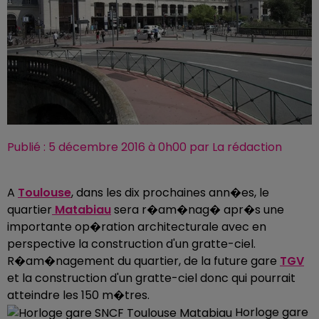
Publié : 5 décembre 2016 à 0h00 par La rédaction
A
Toulouse
, dans les dix prochaines ann�es, le
quartier
Matabiau
sera r�am�nag� apr�s une
importante op�ration architecturale avec en
perspective la construction d'un gratte-ciel.
R�am�nagement du quartier, de la future gare
TGV
et la construction d'un gratte-ciel donc qui pourrait
atteindre les 150 m�tres.
Horloge gare