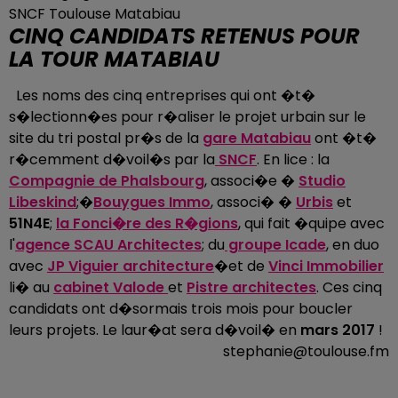
SNCF Toulouse Matabiau
CINQ CANDIDATS RETENUS POUR
LA TOUR MATABIAU
Les noms des cinq entreprises qui ont �t�
s�lectionn�es pour r�aliser le projet urbain sur le
site du tri postal pr�s de la
gare Matabiau
ont �t�
r�cemment d�voil�s par la
SNCF
. En lice : la
Compagnie de Phalsbourg
, associ�e �
Studio
Libeskind
;�
Bouygues
Immo
, associ� �
Urbis
et
51N4E
;
la Fonci�re des
R�gions
, qui fait �quipe avec
l'
agence SCAU Architectes
; du
groupe Icade
, en duo
avec
JP Viguier architecture
�et de
Vinci Immobilier
li� au
cabinet Valode
et
Pistre architectes
. Ces cinq
candidats ont d�sormais trois mois pour boucler
leurs projets. Le laur�at sera d�voil� en
mars 2017
!
stephanie@toulouse.fm