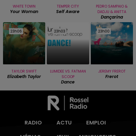
WHITE TOWN
TEMPER CITY
PEDRO SAMPAIO &
Your Woman
Self Aware
DADJU & ANITTA
Dançarina
23h06
23h06
23h03
23h03
23h00
23h00
TAYLOR SWIFT
LUMIDEE VS. FATMAN
JEREMY FREROT
Elizabeth Taylor
Frerot
SCOOP
Dance
RADIO
ACTU
EMPLOI