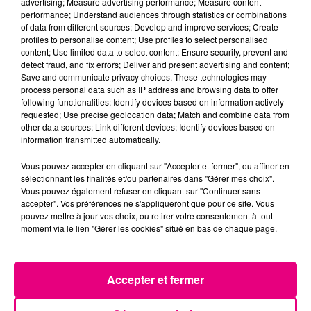
advertising; Measure advertising performance; Measure content
23 juillet 2026
performance; Understand audiences through statistics or combinations
Violent incendie au nord de Toulouse
of data from different sources; Develop and improve services; Create
profiles to personalise content; Use profiles to select personalised
content; Use limited data to select content; Ensure security, prevent and
detect fraud, and fix errors; Deliver and present advertising and content;
Save and communicate privacy choices. These technologies may
process personal data such as IP address and browsing data to offer
following functionalities: Identify devices based on information actively
requested; Use precise geolocation data; Match and combine data from
other data sources; Link different devices; Identify devices based on
information transmitted automatically.
Vous pouvez accepter en cliquant sur "Accepter et fermer", ou affiner en
sélectionnant les finalités et/ou partenaires dans "Gérer mes choix".
Vous pouvez également refuser en cliquant sur "Continuer sans
accepter". Vos préférences ne s'appliqueront que pour ce site. Vous
pouvez mettre à jour vos choix, ou retirer votre consentement à tout
moment via le lien "Gérer les cookies" situé en bas de chaque page.
Accepter et fermer
22 juillet 2026
Toulouse : circulation perturbée dans le