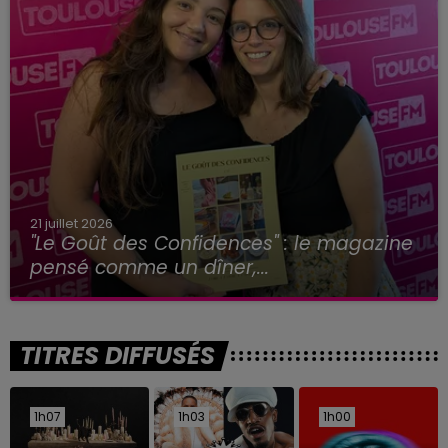
21 juillet 2026
"Le Goût des Confidences" : le magazine
pensé comme un dîner,...
TITRES DIFFUSÉS
1h07
1h07
1h03
1h03
1h00
1h00