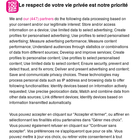
Le respect de votre vie privée est notre priorité
We and
our (447) partners
do the following data processing based on
your consent and/or our legitimate interest: Store and/or access
information on a device; Use limited data to select advertising; Create
profiles for personalised advertising; Use profiles to select personalised
advertising; Measure advertising performance; Measure content
performance; Understand audiences through statistics or combinations
of data from different sources; Develop and improve services; Create
profiles to personalise content; Use profiles to select personalised
content; Use limited data to select content; Ensure security, prevent and
detect fraud, and fix errors; Deliver and present advertising and content;
Save and communicate privacy choices. These technologies may
22 juillet 2026
process personal data such as IP address and browsing data to offer
Toulouse : circulation perturbée dans le
following functionalities: Identify devices based on information actively
secteur François Verdier...
requested; Use precise geolocation data; Match and combine data from
other data sources; Link different devices; Identify devices based on
information transmitted automatically.
Vous pouvez accepter en cliquant sur "Accepter et fermer", ou affiner en
sélectionnant les finalités et/ou partenaires dans "Gérer mes choix".
Vous pouvez également refuser en cliquant sur "Continuer sans
accepter". Vos préférences ne s'appliqueront que pour ce site. Vous
pouvez mettre à jour vos choix, ou retirer votre consentement à tout