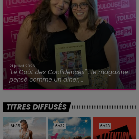
21 juillet 2026
"Le Goût des Confidences" : le magazine
pensé comme un dîner,...
TITRES DIFFUSÉS
6h35
6h35
6h32
6h32
6h28
6h28