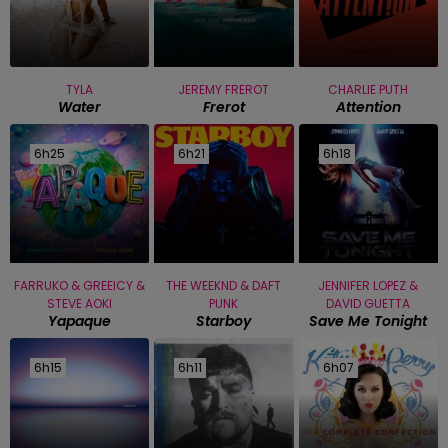
TYLA
JEREMY FREROT
CHARLIE PUTH
Water
Frerot
Attention
6h25
6h25
6h21
6h21
6h18
6h18
FARRUKO & GREEICY &
THE WEEKND & DAFT
JENNIFER LOPEZ &
STEVE AOKI
PUNK
DAVID GUETTA
Yapaque
Starboy
Save Me Tonight
6h15
6h15
6h11
6h11
6h07
6h07