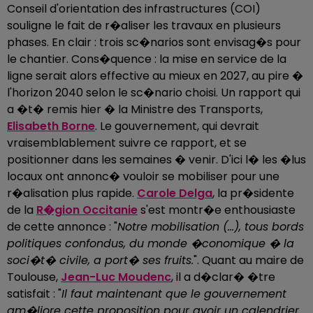
Conseil d'orientation des infrastructures (COI)
souligne le fait de r�aliser les travaux en plusieurs
phases. En clair : trois sc�narios sont envisag�s pour
le chantier. Cons�quence : la mise en service de la
ligne serait alors effective au mieux en 2027, au pire �
l'horizon 2040 selon le sc�nario choisi. Un rapport qui
a �t� remis hier � la Ministre des Transports,
Elisabeth Borne
. Le gouvernement, qui devrait
vraisemblablement suivre ce rapport, et se
positionner dans les semaines � venir. D'ici l� les �lus
locaux ont annonc� vouloir se mobiliser pour une
r�alisation plus rapide.
Carole Delga
, la pr�sidente
de la
R�gion Occitanie
s'est montr�e enthousiaste
de cette annonce : "
Notre mobilisation (...), tous bords
politiques confondus, du monde �conomique � la
soci�t� civile, a port� ses fruits.
". Quant au maire de
Toulouse,
Jean-Luc Moudenc
, il a d�clar� �tre
satisfait : "
Il faut maintenant que le gouvernement
am�liore cette proposition pour avoir un calendrier