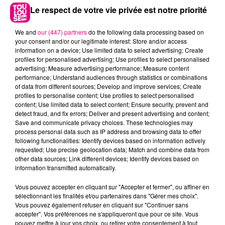
Le respect de votre vie privée est notre priorité
We and
our (447) partners
do the following data processing based on
your consent and/or our legitimate interest: Store and/or access
information on a device; Use limited data to select advertising; Create
profiles for personalised advertising; Use profiles to select personalised
advertising; Measure advertising performance; Measure content
performance; Understand audiences through statistics or combinations
of data from different sources; Develop and improve services; Create
profiles to personalise content; Use profiles to select personalised
content; Use limited data to select content; Ensure security, prevent and
detect fraud, and fix errors; Deliver and present advertising and content;
Save and communicate privacy choices. These technologies may
process personal data such as IP address and browsing data to offer
following functionalities: Identify devices based on information actively
23 juillet 2026
Violent incendie au nord de Toulouse
requested; Use precise geolocation data; Match and combine data from
other data sources; Link different devices; Identify devices based on
information transmitted automatically.
Vous pouvez accepter en cliquant sur "Accepter et fermer", ou affiner en
sélectionnant les finalités et/ou partenaires dans "Gérer mes choix".
Vous pouvez également refuser en cliquant sur "Continuer sans
accepter". Vos préférences ne s'appliqueront que pour ce site. Vous
pouvez mettre à jour vos choix, ou retirer votre consentement à tout