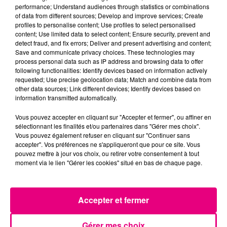
Violent incendie au nord de Toulouse
performance; Understand audiences through statistics or combinations
of data from different sources; Develop and improve services; Create
profiles to personalise content; Use profiles to select personalised
content; Use limited data to select content; Ensure security, prevent and
detect fraud, and fix errors; Deliver and present advertising and content;
Save and communicate privacy choices. These technologies may
process personal data such as IP address and browsing data to offer
following functionalities: Identify devices based on information actively
requested; Use precise geolocation data; Match and combine data from
other data sources; Link different devices; Identify devices based on
information transmitted automatically.
Vous pouvez accepter en cliquant sur "Accepter et fermer", ou affiner en
sélectionnant les finalités et/ou partenaires dans "Gérer mes choix".
Vous pouvez également refuser en cliquant sur "Continuer sans
accepter". Vos préférences ne s'appliqueront que pour ce site. Vous
pouvez mettre à jour vos choix, ou retirer votre consentement à tout
moment via le lien "Gérer les cookies" situé en bas de chaque page.
22 juillet 2026
Accepter et fermer
Toulouse : circulation perturbée dans le
secteur François Verdier...
Gérer mes choix