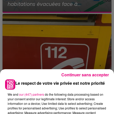
habitations évacuées face à...
Continuer sans accepter
Le respect de votre vie privée est notre priorité
We and
our (447) partners
do the following data processing based on
your consent and/or our legitimate interest: Store and/or access
information on a device; Use limited data to select advertising; Create
profiles for personalised advertising; Use profiles to select personalised
23 juillet 2026
advertising; Measure advertising performance; Measure content