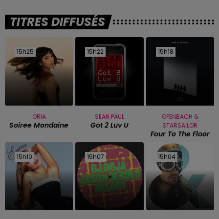
TITRES DIFFUSÉS
15h25
15h25
15h22
15h22
15h18
15h18
ORIA
SEAN PAUL
OFENBACH &
Soiree Mondaine
Got 2 Luv U
STARSAILOR
Four To The Floor
15h10
15h10
15h07
15h07
15h04
15h04