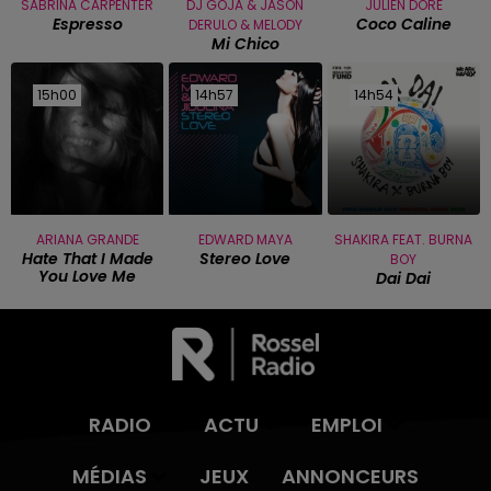
SABRINA CARPENTER
DJ GOJA & JASON
JULIEN DORE
Espresso
Coco Caline
DERULO & MELODY
Mi Chico
15h00
15h00
14h57
14h57
14h54
14h54
ARIANA GRANDE
EDWARD MAYA
SHAKIRA FEAT. BURNA
Hate That I Made
Stereo Love
BOY
You Love Me
Dai Dai
RADIO
ACTU
EMPLOI
MÉDIAS
JEUX
ANNONCEURS