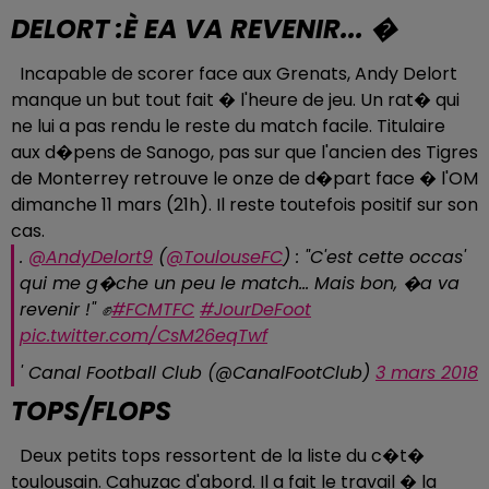
DELORT :È EA VA REVENIR... �
Incapable de scorer face aux Grenats, Andy Delort
manque un but tout fait � l'heure de jeu. Un rat� qui
ne lui a pas rendu le reste du match facile. Titulaire
aux d�pens de Sanogo, pas sur que l'ancien des Tigres
de Monterrey retrouve le onze de d�part face � l'OM
dimanche 11 mars (21h). Il reste toutefois positif sur son
cas.
.
@AndyDelort9
(
@ToulouseFC
) : "C'est cette occas'
qui me g�che un peu le match... Mais bon, �a va
revenir !" ✊
#FCMTFC
#JourDeFoot
pic.twitter.com/CsM26eqTwf
' Canal Football Club (@CanalFootClub)
3 mars 2018
TOPS/FLOPS
Deux petits tops ressortent de la liste du c�t�
toulousain. Cahuzac d'abord. Il a fait le travail � la