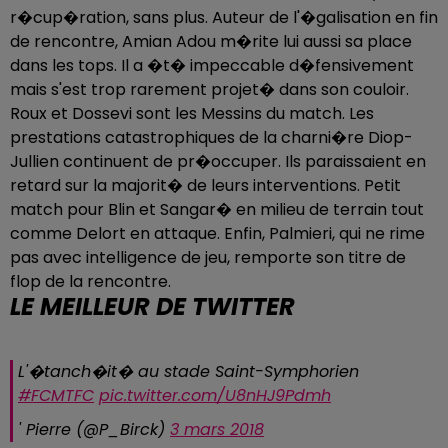
r�cup�ration, sans plus. Auteur de l'�galisation en fin
de rencontre, Amian Adou m�rite lui aussi sa place
dans les tops. Il a �t� impeccable d�fensivement
mais s'est trop rarement projet� dans son couloir.
Roux et Dossevi sont les Messins du match. Les
prestations catastrophiques de la charni�re Diop-
Jullien continuent de pr�occuper. Ils paraissaient en
retard sur la majorit� de leurs interventions. Petit
match pour Blin et Sangar� en milieu de terrain tout
comme Delort en attaque. Enfin, Palmieri, qui ne rime
pas avec intelligence de jeu, remporte son titre de
flop de la rencontre.
LE MEILLEUR DE TWITTER
L'�tanch�it� au stade Saint-Symphorien
#FCMTFC
pic.twitter.com/U8nHJ9Pdmh
' Pierre (@P_Birck)
3 mars 2018