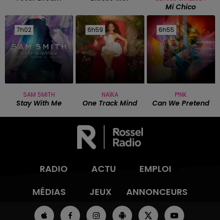
Mi Chico
7h02
7h02
6h59
6h59
6h55
6h55
SAM SMITH
NAÏKA
P!NK
Stay With Me
One Track Mind
Can We Pretend
RADIO
ACTU
EMPLOI
MÉDIAS
JEUX
ANNONCEURS