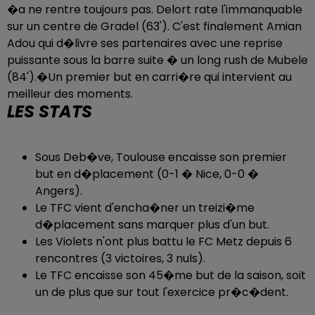
�a ne rentre toujours pas. Delort rate l'immanquable
sur un centre de Gradel (63'). C'est finalement Amian
Adou qui d�livre ses partenaires avec une reprise
puissante sous la barre suite � un long rush de Mubele
(84').�Un premier but en carri�re qui intervient au
meilleur des moments.
LES STATS
Sous Deb�ve, Toulouse encaisse son premier
but en d�placement (0-1 � Nice, 0-0 �
Angers).
Le TFC vient d'encha�ner un treizi�me
d�placement sans marquer plus d'un but.
Les Violets n'ont plus battu le FC Metz depuis 6
rencontres (3 victoires, 3 nuls).
Le TFC encaisse son 45�me but de la saison, soit
un de plus que sur tout l'exercice pr�c�dent.