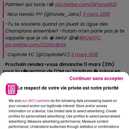
Palmieri qui tacle !😂
pic.twitter.com/GFGyypfs21
' Nico Hendo ??? (@Fonzie_Jairo)
3 mars 2018
-Tu te souviens quand on jouait la Ligue des
Champions ensemble? -Putain m'en parle pas je te
rappelle que je vis � Metz! 😱😭
#FCMTFC
pic.twitter.com/CCi0cIBniX
' Capitole FC (@CapitoleFC)
3 mars 2018
Prochain rendez-vous dimanche 11 mars (21h)
pour la r�ception de l'OM au Stadium � suivre en
direct et en int�gralit� sur�
Toulouse FM
�
et au
Continuer sans accepter
05.62.20.30.40 avec la�
TeamTFC
�
et le�
Capitole
Le respect de votre vie privée est notre priorité
FC
.
�
arthur@toulouse.fm
We and
our (447) partners
do the following data processing based on
your consent and/or our legitimate interest: Store and/or access
information on a device; Use limited data to select advertising; Create
profiles for personalised advertising; Use profiles to select personalised
advertising; Measure advertising performance; Measure content
À LA UNE
performance; Understand audiences through statistics or combinations