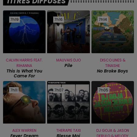
TITRES DIFFUSÉS
7h19
7h19
7h16
7h16
7h14
7h14
CALVIN HARRIS FEAT.
MAUVAIS DJO
DISCO LINES &
Pile
RIHANNA
TINASHE
This Is What You
No Broke Boys
Came For
7h11
7h11
7h07
7h07
7h05
7h05
ALEX WARREN
THERAPIE TAXI
DJ GOJA & JASON
Fever Dream
Blesse Moi
DERULO & MELODY