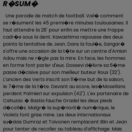
R�SUM�
Une parodie de match de football. Voil� comment
se r�sument les 45 premi�re minutes toulousaines. Il
faut attendre la 28' pour enfin se mettre une frappe
cadr�e sous la dent. Kawashima repousse des deux
points la tentative de Jean. Dans la foul�e, Sangar�
s'offre une occasion de la t�te sur un centre d'Amian
Adou mais ne r�gle pas la mire. En face, les hommes
en forme font parler d'eux. Dossevi d�livre sa 6�me
passe d�cisive pour son meilleur buteur Roux (32').
L'ancien des Verts inscrit son 11�me but de la saison,
le 7�me de la t�te. Devant au score, les�Mosellans
perdent Palmieri sur expulsion (42'). L'ex partenaire de
Cahuzac � Bastia fauche Gradel les deux pieds
d�coll�s. Malgr� la sup�riorit� num�rique, le
Violets font grise mine. Les deux internationaux
su�dois Dumraz et Toivonen remplacent Blin et Jean
pour tenter de recoller au tableau d'affichage. Mais