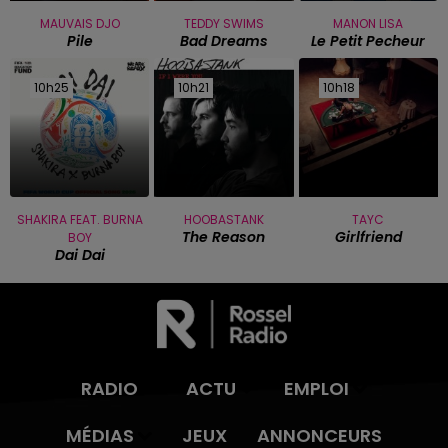
MAUVAIS DJO
TEDDY SWIMS
MANON LISA
Pile
Bad Dreams
Le Petit Pecheur
10h25
10h25
10h21
10h21
10h18
10h18
SHAKIRA FEAT. BURNA
HOOBASTANK
TAYC
The Reason
Girlfriend
BOY
Dai Dai
RADIO
ACTU
EMPLOI
MÉDIAS
JEUX
ANNONCEURS