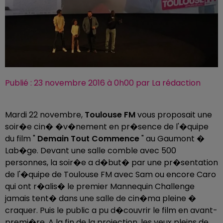
Publié : 23 novembre 2016 à 0h00 par La rédaction
Mardi 22 novembre,
Toulouse FM
vous proposait une
soir�e cin� �v�nement en pr�sence de l'�quipe
du film "
Demain Tout Commence
" au Gaumont �
Lab�ge. Devant une salle comble avec 500
personnes, la soir�e a d�but� par une pr�sentation
de l'�quipe de Toulouse FM avec Sam ou encore Caro
qui ont r�alis� le premier Mannequin Challenge
jamais tent� dans une salle de cin�ma pleine �
craquer. Puis le public a pu d�couvrir le film en avant-
premi�re. A la fin de la projection, les yeux pleins de