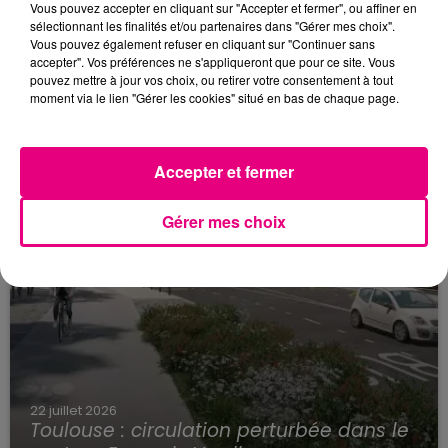
23 juillet 2026
Vous pouvez accepter en cliquant sur "Accepter et fermer", ou affiner en
Violent incendie au nord de Toulouse
sélectionnant les finalités et/ou partenaires dans "Gérer mes choix".
Vous pouvez également refuser en cliquant sur "Continuer sans
accepter". Vos préférences ne s'appliqueront que pour ce site. Vous
pouvez mettre à jour vos choix, ou retirer votre consentement à tout
moment via le lien "Gérer les cookies" situé en bas de chaque page.
Accepter et fermer
Gérer mes choix
22 juillet 2026
Toulouse : circulation perturbée dans le