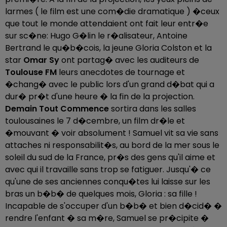
larmes ( le film est une com�die dramatique ) �ceux
que tout le monde attendaient ont fait leur entr�e
sur sc�ne: Hugo G�lin le r�alisateur, Antoine
Bertrand le qu�b�cois, la jeune Gloria Colston et la
star
Omar Sy
ont partag� avec les auditeurs de
Toulouse FM
leurs anecdotes de tournage et
�chang� avec le public lors d'un grand d�bat qui a
dur� pr�t d'une heure � la fin de la projection.
Demain Tout Commence
sortira dans les salles
toulousaines le 7 d�cembre, un film dr�le et
�mouvant � voir absolument ! Samuel vit sa vie sans
attaches ni responsabilit�s, au bord de la mer sous le
soleil du sud de la France, pr�s des gens qu'il aime et
avec qui il travaille sans trop se fatiguer. Jusqu'� ce
qu'une de ses anciennes conqu�tes lui laisse sur les
bras un b�b� de quelques mois, Gloria : sa fille !
Incapable de s'occuper d'un b�b� et bien d�cid� �
rendre l'enfant � sa m�re, Samuel se pr�cipite �