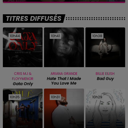
TITRES DIFFUSÉS
10h44
10h44
10h41
10h41
10h38
10h38
CRIS MJ &
ARIANA GRANDE
BILLIE EILISH
Hate That I Made
Bad Guy
FLOYYMENOR
You Love Me
Gata Only
10h35
10h35
10h31
10h31
10h29
10h29