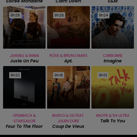
Soiree Mondaine
Calm Down
S&m
9h29
9h29
9h26
9h26
9h24
9h24
JUNGELI & EMMA
ROSE & BRUNO MARS
CARBONNE
Juste Un Peu
Apt.
Imagine
9h20
9h20
9h16
9h16
9h13
9h13
OFENBACH &
BIGFLO & OLI FEAT.
ANOTR & 54 ULTRA
Talk To You
STARSAILOR
JULIEN DORE
Four To The Floor
Coup De Vieux