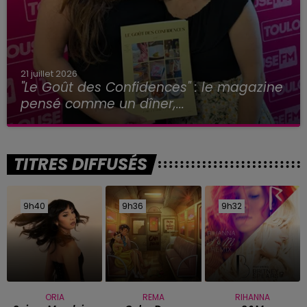
21 juillet 2026
"Le Goût des Confidences" : le magazine
pensé comme un dîner,...
TITRES DIFFUSÉS
9h40
9h40
9h36
9h36
9h32
9h32
ORIA
REMA
RIHANNA