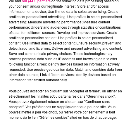
We and
our (447) partners
do the following data processing based on
your consent and/or our legitimate interest: Store and/or access
information on a device; Use limited data to select advertising; Create
profiles for personalised advertising; Use profiles to select personalised
advertising; Measure advertising performance; Measure content
performance; Understand audiences through statistics or combinations
of data from different sources; Develop and improve services; Create
profiles to personalise content; Use profiles to select personalised
content; Use limited data to select content; Ensure security, prevent and
detect fraud, and fix errors; Deliver and present advertising and content;
23 juillet 2026
Save and communicate privacy choices. These technologies may
Violent incendie au nord de Toulouse
process personal data such as IP address and browsing data to offer
following functionalities: Identify devices based on information actively
requested; Use precise geolocation data; Match and combine data from
other data sources; Link different devices; Identify devices based on
information transmitted automatically.
Vous pouvez accepter en cliquant sur "Accepter et fermer", ou affiner en
sélectionnant les finalités et/ou partenaires dans "Gérer mes choix".
Vous pouvez également refuser en cliquant sur "Continuer sans
accepter". Vos préférences ne s'appliqueront que pour ce site. Vous
pouvez mettre à jour vos choix, ou retirer votre consentement à tout
moment via le lien "Gérer les cookies" situé en bas de chaque page.