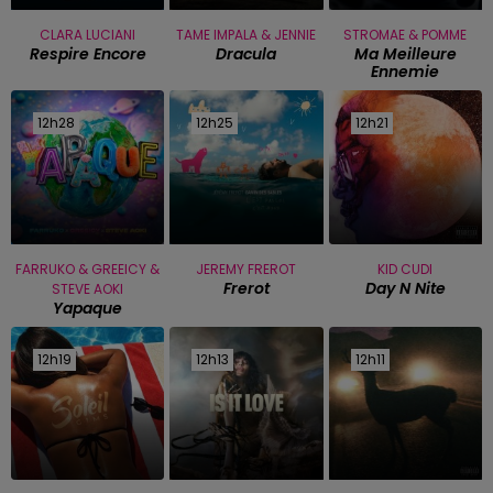
CLARA LUCIANI
TAME IMPALA & JENNIE
STROMAE & POMME
Respire Encore
Dracula
Ma Meilleure
Ennemie
12h28
12h28
12h25
12h25
12h21
12h21
FARRUKO & GREEICY &
JEREMY FREROT
KID CUDI
Frerot
Day N Nite
STEVE AOKI
Yapaque
12h19
12h19
12h13
12h13
12h11
12h11