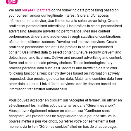
We and
our (447) partners
do the following data processing based on
your consent and/or our legitimate interest: Store and/or access
information on a device; Use limited data to select advertising; Create
profiles for personalised advertising; Use profiles to select personalised
advertising; Measure advertising performance; Measure content
performance; Understand audiences through statistics or combinations
of data from different sources; Develop and improve services; Create
profiles to personalise content; Use profiles to select personalised
content; Use limited data to select content; Ensure security, prevent and
detect fraud, and fix errors; Deliver and present advertising and content;
Save and communicate privacy choices. These technologies may
23 juillet 2026
process personal data such as IP address and browsing data to offer
Violent incendie au nord de Toulouse
following functionalities: Identify devices based on information actively
requested; Use precise geolocation data; Match and combine data from
other data sources; Link different devices; Identify devices based on
information transmitted automatically.
Vous pouvez accepter en cliquant sur "Accepter et fermer", ou affiner en
sélectionnant les finalités et/ou partenaires dans "Gérer mes choix".
Vous pouvez également refuser en cliquant sur "Continuer sans
accepter". Vos préférences ne s'appliqueront que pour ce site. Vous
pouvez mettre à jour vos choix, ou retirer votre consentement à tout
moment via le lien "Gérer les cookies" situé en bas de chaque page.