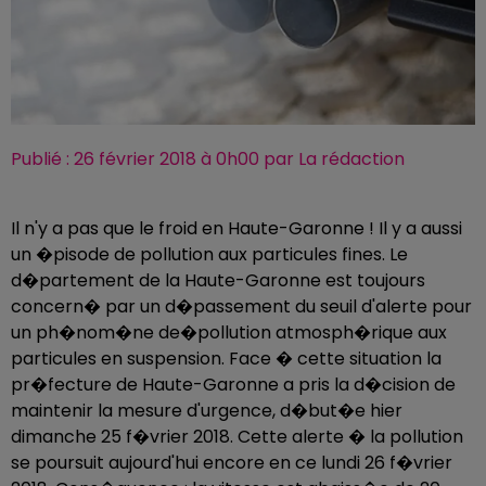
Publié : 26 février 2018 à 0h00 par La rédaction
Il n'y a pas que le froid en Haute-Garonne ! Il y a aussi
un �pisode de pollution aux particules fines. Le
d�partement de la Haute-Garonne est toujours
concern� par un d�passement du seuil d'alerte pour
un ph�nom�ne de�pollution atmosph�rique aux
particules en suspension. Face � cette situation la
pr�fecture de Haute-Garonne a pris la d�cision de
maintenir la mesure d'urgence, d�but�e hier
dimanche 25 f�vrier 2018. Cette alerte � la pollution
se poursuit aujourd'hui encore en ce lundi 26 f�vrier