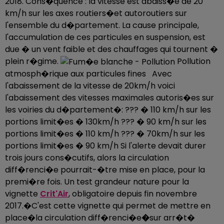
2018. Cons�quence : la vitesse est abaiss�e de 20
km/h sur les axes routiers�et autoroutiers sur
l'ensemble du d�partement. La cause principale,
l'accumulation de ces particules en suspension, est
due � un vent faible et des chauffages qui tournent �
plein r�gime.
Pollution
atmosph�rique aux particules fines Avec
l'abaissement de la vitesse de 20km/h voici
l'abaissement des vitesses maximales autoris�es sur
les voiries du d�partement�: ??? � 110 km/h sur les
portions limit�es � 130km/h ??? � 90 km/h sur les
portions limit�es � 110 km/h ??? � 70km/h sur les
portions limit�es � 90 km/h Si l'alerte devait durer
trois jours cons�cutifs, alors la circulation
diff�renci�e pourrait-�tre mise en place, pour la
premi�re fois. Un test grandeur nature pour la
vignette
Crit'Air
, obligatoire depuis fin novembre
2017.�C'est cette vignette qui permet de mettre en
place�la circulation diff�renci�e
�
sur arr�t�