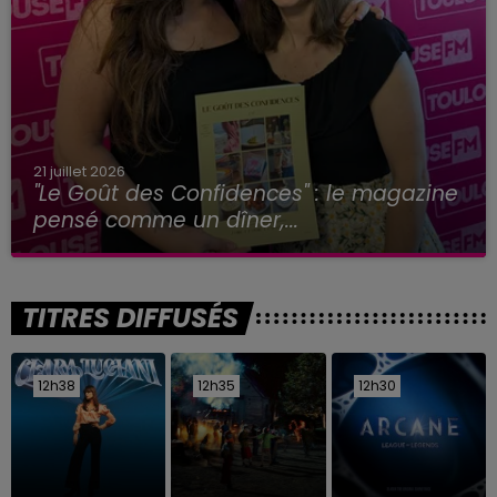
21 juillet 2026
"Le Goût des Confidences" : le magazine
pensé comme un dîner,...
TITRES DIFFUSÉS
12h38
12h38
12h35
12h35
12h30
12h30