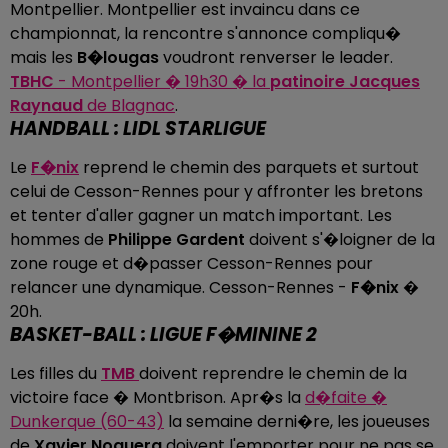
Montpellier. Montpellier est invaincu dans ce
championnat, la rencontre s'annonce compliqu�
mais les
B�lougas
voudront renverser le leader.
TBHC
- Montpellier � 19h30 � la
patinoire Jacques
Raynaud
de Blagnac
.
HANDBALL : LIDL STARLIGUE
Le
F�nix
reprend le chemin des parquets et surtout
celui de Cesson-Rennes pour y affronter les bretons
et tenter d'aller gagner un match important. Les
hommes de
Philippe Gardent
doivent s'�loigner de la
zone rouge et d�passer Cesson-Rennes pour
relancer une dynamique. Cesson-Rennes -
F�nix
�
20h.
BASKET-BALL : LIGUE F�MININE 2
Les filles du
TMB
doivent reprendre le chemin de la
victoire face � Montbrison. Apr�s la
d�faite �
Dunkerque (60-43)
la semaine derni�re, les joueuses
de
Xavier Noguera
doivent l'emporter pour ne pas se