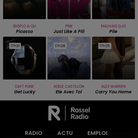
BIGFLO & OLI
P!NK
MAUVAIS DJO
Picasso
Just Like A Pill
Pile
17h31
17h31
17h28
17h28
17h25
17h25
DAFT PUNK
ADELE CASTILLON
ALEX WARREN
Get Lucky
Ete Avec Toi
Carry You Home
RADIO
ACTU
EMPLOI