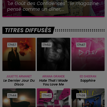
"Le Goût des Confidences" : le magazine
pensé comme un dîner,...
TITRES DIFFUSÉS
17h57
17h57
17h53
17h53
17h47
17h47
JULIETTE ARMANET
ARIANA GRANDE
ED SHEERAN
Le Dernier Jour Du
Hate That I Made
Sapphire
Disco
You Love Me
17h44
17h44
17h40
17h40
17h38
17h38