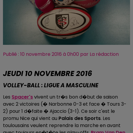
Publié : 10 novembre 2016 à 0h00 par La rédaction
JEUDI 10 NOVEMBRE 2016
VOLLEY-BALL : LIGUE A MASCULINE
Les
Spacer's
vivent un tr�s bon d�but de saison
avec 2 victoires (� Narbonne 0-3 et face � Tours 3-
2) pour 1 d�faite � Ajaccio (3-1). Ce soir c'est le
promu Nice qui vient au
Palais des Sports
. Les
toulousains veulent reprendre la marche en avant
avec toujours en�t�te les play-offs.
Bram Van Den