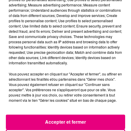
advertising; Measure advertising performance; Measure content
performance; Understand audiences through statistics or combinations
of data from different sources; Develop and improve services; Create
24 juillet 2026
Incendie à Plaisance-du-Touch : des
profiles to personalise content; Use profiles to select personalised
content; Use limited data to select content; Ensure security, prevent and
habitations évacuées face à...
detect fraud, and fix errors; Deliver and present advertising and content;
Save and communicate privacy choices. These technologies may
process personal data such as IP address and browsing data to offer
following functionalities: Identify devices based on information actively
requested; Use precise geolocation data; Match and combine data from
other data sources; Link different devices; Identify devices based on
information transmitted automatically.
Vous pouvez accepter en cliquant sur "Accepter et fermer", ou affiner en
sélectionnant les finalités et/ou partenaires dans "Gérer mes choix".
Vous pouvez également refuser en cliquant sur "Continuer sans
accepter". Vos préférences ne s'appliqueront que pour ce site. Vous
pouvez mettre à jour vos choix, ou retirer votre consentement à tout
moment via le lien "Gérer les cookies" situé en bas de chaque page.
Accepter et fermer