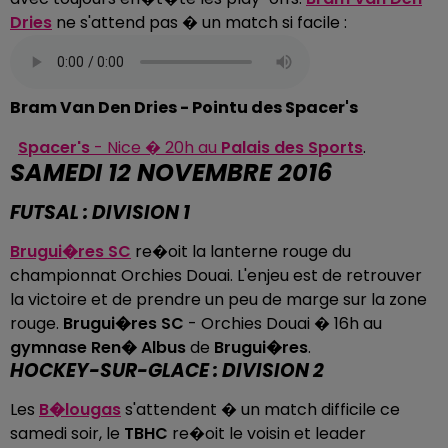
Dries
ne s'attend pas � un match si facile :
Bram Van Den Dries - Pointu des Spacer's
Spacer's
- Nice � 20h au
Palais des Sports
.
SAMEDI 12 NOVEMBRE 2016
FUTSAL : DIVISION 1
Brugui�res SC
re�oit la lanterne rouge du
championnat Orchies Douai. L'enjeu est de retrouver
la victoire et de prendre un peu de marge sur la zone
rouge.
Brugui�res SC
- Orchies Douai � 16h au
gymnase Ren� Albus
de
Brugui�res
.
HOCKEY-SUR-GLACE : DIVISION 2
Les
B�lougas
s'attendent � un match difficile ce
samedi soir, le
TBHC
re�oit le voisin et leader