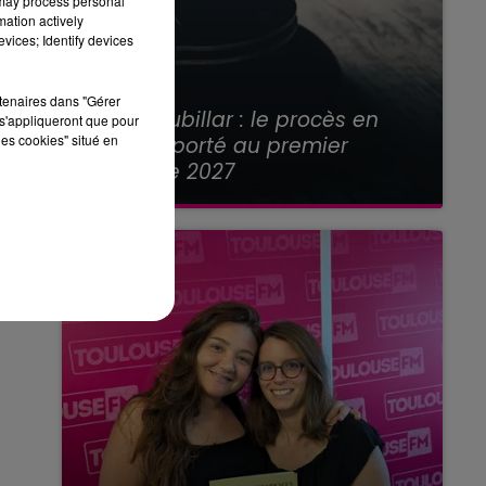
 may process personal
mation actively
vices; Identify devices
21 juillet 2026
rtenaires dans "Gérer
Affaire Jubillar : le procès en
s'appliqueront que pour
les cookies" situé en
appel reporté au premier
semestre 2027