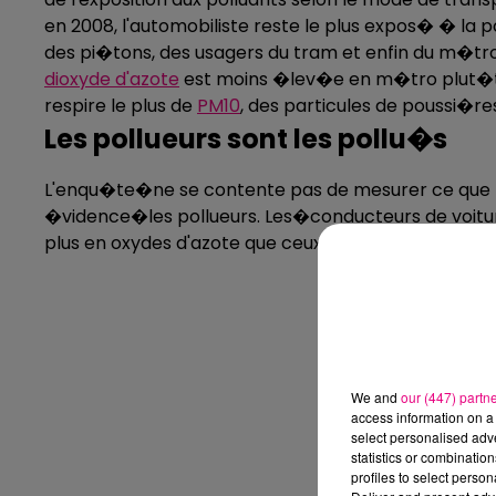
en 2008, l'automobiliste reste le plus expos� � la pol
des pi�tons, des usagers du tram et enfin du m�tr
dioxyde d'azote
est moins �lev�e en m�tro plut�t qu
respire le plus de
PM10
, des particules de poussi�res
Les pollueurs sont les pollu�s
L'enqu�te�ne se contente pas de mesurer ce que le
�vidence�les pollueurs. Les�conducteurs de voitures
plus en oxydes d'azote que ceux utilisant une essenc
We and
our (447) partn
access information on a 
select personalised ad
statistics or combinatio
profiles to select person