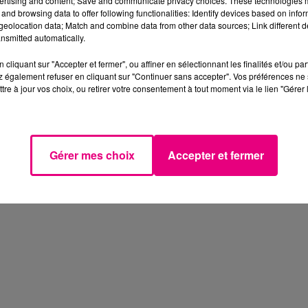
ertising and content; Save and communicate privacy choices. These technologies
and browsing data to offer following functionalities: Identify devices based on infor
eolocation data; Match and combine data from other data sources; Link different de
nsmitted automatically.
cliquant sur "Accepter et fermer", ou affiner en sélectionnant les finalités et/ou pa
 également refuser en cliquant sur "Continuer sans accepter". Vos préférences ne 
tre à jour vos choix, ou retirer votre consentement à tout moment via le lien "Gérer 
Gérer mes choix
Accepter et fermer