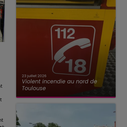
23 juillet 2026
Violent incendie au nord de
nt
Toulouse
t
e
nt
�e