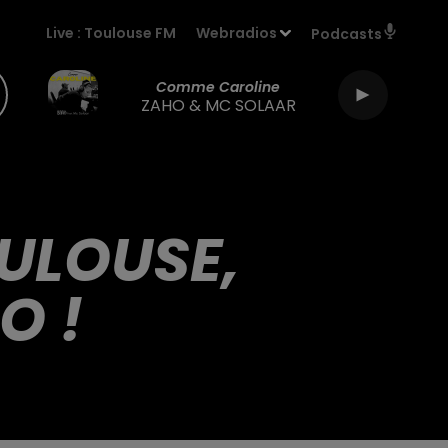
Live :
Toulouse FM
Webradios
Podcasts
Comme Caroline
ZAHO & MC SOLAAR
OULOUSE,
O !