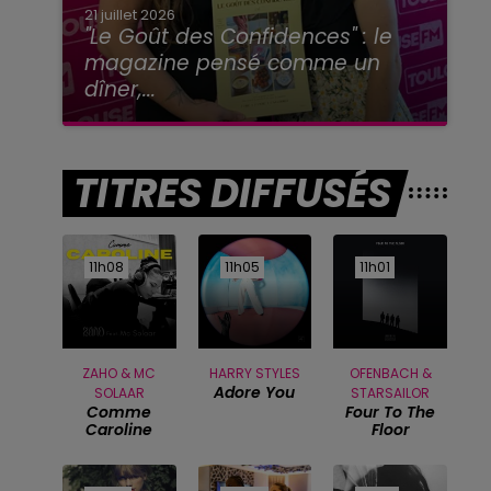
21 juillet 2026
"Le Goût des Confidences" : le
magazine pensé comme un
dîner,...
TITRES DIFFUSÉS
11h08
11h08
11h05
11h05
11h01
11h01
ZAHO & MC
HARRY STYLES
OFENBACH &
Adore You
SOLAAR
STARSAILOR
Comme
Four To The
Caroline
Floor