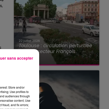
s,
22 juillet 2026
Toulouse : circulation perturbée
s
dans le secteur François
Verdier...
uer sans accepter
erest: Store and/or
tising; Use profiles to
tand audiences through
personalise content; Use
 fraud, and fix errors;