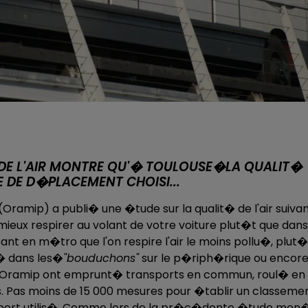
DE L'AIR MONTRE QU'� TOULOUSE�LA QUALIT�
E DE D�PLACEMENT CHOISI...
(Oramip) a publi� une �tude sur la qualit� de l'air suiva
 mieux respirer au volant de votre voiture plut�t que dans
nt en m�tro que l'on respire l'air le moins pollu�, plut�
u� dans les�
"bouduchons"
sur le p�riph�rique ou encor
e l'Oramip ont emprunt� transports en commun, roul� en
s. Pas moins de 15 000 mesures pour �tablir un classeme
ansport utilis�. Comme lors de la pr�c�dente �tude men