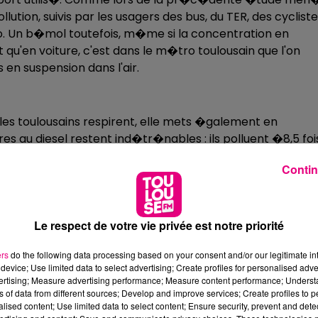
lution, suivis par les usagers des bus, du TER, des cycliste
o. Un b�mol toutefois, m�me si la concentration en
'en voiture, c'est dans le m�tro toulousain que l'on
 en suspension dans l'air.
s toulousains respirent, elle mets �galement en
 au diesel restent ind�tr�nables : ils polluent �8,5 foi
e ou prenant le bus.
Contin
Le respect de votre vie privée est notre priorité
ers
do the following data processing based on your consent and/or our legitimate int
device; Use limited data to select advertising; Create profiles for personalised adver
vertising; Measure advertising performance; Measure content performance; Unders
ns of data from different sources; Develop and improve services; Create profiles to 
alised content; Use limited data to select content; Ensure security, prevent and detect