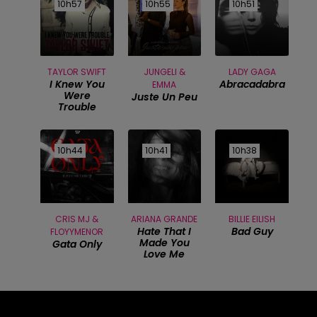
10h57
10h57
10h55
10h55
10h51
10h51
TAYLOR SWIFT
JUNGELI &
LADY GAGA
I Knew You
Abracadabra
EMMA
Were
Juste Un Peu
Trouble
10h44
10h44
10h41
10h41
10h38
10h38
CRIS MJ &
ARIANA GRANDE
BILLIE EILISH
Hate That I
Bad Guy
FLOYYMENOR
Made You
Gata Only
Love Me