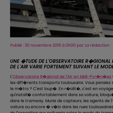
Publié : 30 novembre 2016 à 0h00 par La rédaction
UNE �TUDE DE L'OBSERVATOIRE R�GIONAL 
DE L'AIR VARIE FORTEMENT SUIVANT LE MOD
L'
Observatoire R�gional de l'Air en Midi-Pyr�n�es
les diff�rents transports toulousains. Vous pensiez
le m�tro ? C'est loup�. En r�alit�, c'est en voyagea
qu'install� confortablement dans sa voiture, bloq
dans le tramway. Munis de capteurs, les agents d
voiture ou encore � v�lo dans les rues toulousaine
de l'exposition aux polluants selon le mode de tr