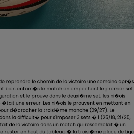
 de reprendre le chemin de la victoire une semaine apr�s
nt bien entam�s le match en empochant le premier set
iguration et le prouve dans le deuxi�me set, les ni�ois
e �tait une erreur. Les ni�ois le prouvent en mettant en
pour d�crocher la troisi�me manche (29/27). Le
ans la difficult� pour s'imposer 3 sets � 1 (25/18, 21/25,
tisfait de la victoire dans un match qui ressemblait � un
e rester en haut du tableau, � la troisi�me place de Lig