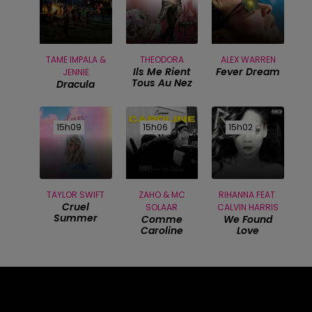
TAME IMPALA &
THEODORA
ALEX WARREN
Ils Me Rient
Fever Dream
JENNIE
Tous Au Nez
Dracula
15h09
15h09
15h06
15h06
15h02
15h02
TAYLOR SWIFT
ZAHO & MC
RIHANNA FEAT.
Cruel
SOLAAR
CALVIN HARRIS
Summer
Comme
We Found
Caroline
Love