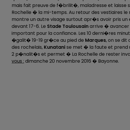
mais fait preuve de f�brilit�, maladresse et laisse
Rochelle � la mi-temps. Au retour des vestiaires l
montre un autre visage surtout apr�s avoir pris un 
devant 17-6. Le
Stade
Toulousain
arrive � avancer
important pour la confiance. Les 10 derni�res minut
�galit� 19-19 gr�ce au pied de
Marques
, on se dit
des rochelais,
Kunatani
se met � la faute et prend 
2 p�nalit�s et permet � La Rochelle de rester inva
vous :
dimanche 20 novembre 2016 � Bayonne.