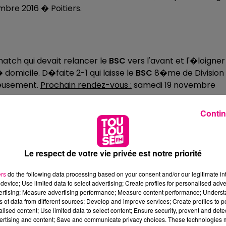
mbre 2016 � Poitiers.
atch qui devait relancer le
BSC
vers l'avant et l'�loigner
 domicile. D�faite 2-1 qui laisse le
BSC
8�me de Division 
reusement.
Prochain rendez-vous :
samedi 19 novembre
Contin
ionnat Montpellier. On pouvait s'attendre � un match
 pour Montpellier que pour le
TBHC
puisque ce sont les
re imm�diatement �galiser. Quelques minutes apr�s, les
Le respect de votre vie privée est notre priorité
e fois Montpellier arrive � �galiser avant le terme du 1
ers
do the following data processing based on your consent and/or our legitimate int
 mais sans buts. Dans le dernier tiers-temps, le
TBHC
device; Use limited data to select advertising; Create profiles for personalised adver
-2 en faisant douter le leader.
Prochain rendez-vous :
vertising; Measure advertising performance; Measure content performance; Unders
ns of data from different sources; Develop and improve services; Create profiles to 
alised content; Use limited data to select content; Ensure security, prevent and detect
ertising and content; Save and communicate privacy choices. These technologies