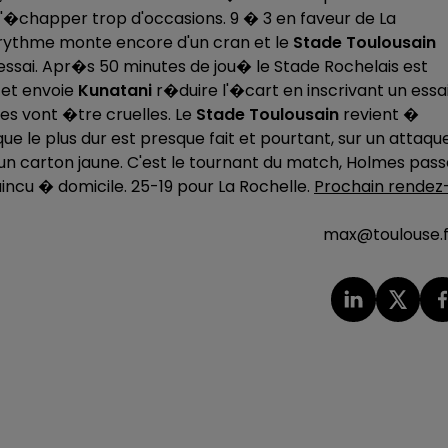
 s'�chapper trop d'occasions. 9 � 3 en faveur de La
e rythme monte encore d'un cran et le
Stade Toulousain
essai. Apr�s 50 minutes de jou� le Stade Rochelais est
 et envoie
Kunatani
r�duire l'�cart en inscrivant un essa
es vont �tre cruelles. Le
Stade Toulousain
revient �
 que le plus dur est presque fait et pourtant, sur un attaqu
un carton jaune. C'est le tournant du match, Holmes pass
incu � domicile. 25-19 pour La Rochelle.
Prochain rendez
max@toulouse.