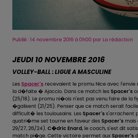
Publié : 14 novembre 2016 à 0h00 par La rédaction
JEUDI 10 NOVEMBRE 2016
VOLLEY-BALL : LIGUE A MASCULINE
Les
Spacer's
recevaient le promu Nice avec l'envie
la d�faite � Ajaccio. Dans ce match les
Spacer's
o
(25/18). Le promu ni�ois n'est pas venu faire de la f
�galisent (21/25). Penser que ce match serait facil
difficult� les toulousains. Les
Spacer's
s'arrachent 
quatri�me set tourne en faveur des
Spacer's
mais d
29/27, 26/24).
C�dric Enard
, le coach, s'est dit sa
match pi�ge. Cette victoire permet aux
Spacer's
d