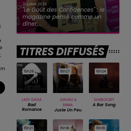
21 juillet 2026
"Le Goût des Confidences" : le
magazine pensé comme un
dîner,...
i
e
TITRES DIFFUSÉS
e
-
fm
15h29
15h29
15h27
15h27
15h24
15h24
LADY GAGA
JUNGELI &
SHABOOZEY
Bad
A Bar Song
EMMA
Romance
Juste Un Peu
15h21
15h21
15h18
15h18
15h16
15h16