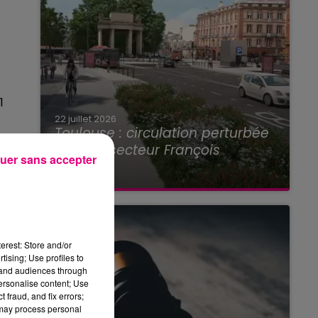
1
22 juillet 2026
Toulouse : circulation perturbée
dans le secteur François
uer sans accepter
Verdier...
er
erest: Store and/or
tising; Use profiles to
tand audiences through
personalise content; Use
 fraud, and fix errors;
 may process personal