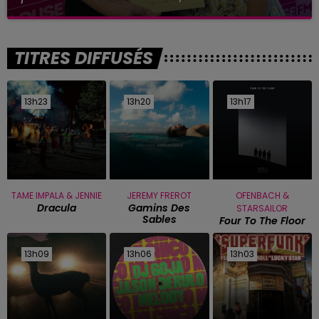
TITRES DIFFUSÉS
13h23
13h23
13h20
13h20
13h17
13h17
TAME IMPALA & JENNIE
JEREMY FREROT
OFENBACH &
Dracula
Gamins Des
STARSAILOR
Sables
Four To The Floor
13h09
13h09
13h06
13h06
13h03
13h03