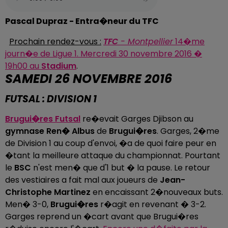
Pascal Dupraz - Entra�neur du TFC
Prochain rendez-vous :
TFC
- Montpellier
14�me
journ�e de Ligue 1. Mercredi 30 novembre 2016 �
19h00 au
Stadium
.
SAMEDI 26 NOVEMBRE 2016
FUTSAL : DIVISION 1
Brugui�res Futsal
re�evait Garges Djibson au
gymnase Ren� Albus
de
Brugui�res
. Garges, 2�me
de Division 1 au coup d'envoi, �a de quoi faire peur en
�tant la meilleure attaque du championnat. Pourtant
le
BSC
n'est men� que d'1 but � la pause. Le retour
des vestiaires a fait mal aux joueurs de
Jean-
Christophe Martinez
en encaissant 2�nouveaux buts.
Men� 3-0,
Brugui�res
r�agit en revenant � 3-2.
Garges reprend un �cart avant que Brugui�res