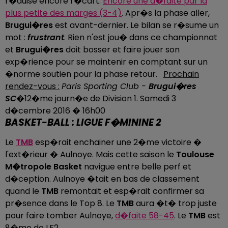
r�duise encore l'�cart.
Encore une d�faite par la
plus petite des marges (3-4)
. Apr�s la phase aller,
Brugui�res
est avant-dernier. Le bilan se r�sume un
mot :
frustrant
. Rien n'est jou� dans ce championnat
et
Brugui�res
doit bosser et faire jouer son
exp�rience pour se maintenir en comptant sur un
�norme soutien pour la phase retour.
Prochain
rendez-vous :
Paris Sporting Club -
Brugui�res
SC
�12�me journ�e de Division 1. Samedi 3
d�cembre 2016 � 16h00
BASKET-BALL : LIGUE F�MININE 2
Le
TMB
esp�rait enchainer une 2�me victoire �
l'ext�rieur � Aulnoye. Mais cette saison le
Toulouse
M�tropole Basket
navigue entre belle perf et
d�ception. Aulnoye �tait en bas de classement
quand le
TMB
remontait et esp�rait confirmer sa
pr�sence dans le Top 8. Le
TMB
aura �t� trop juste
pour faire tomber Aulnoye,
d�faite 58-45
. Le
TMB
est
8�me de LF2.