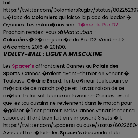
fait.
https://twitter.com/ColomiersRugby/status/8022523
D�faite de
Colomiers
qui laisse la place de leader �
Oyonnax. Les colum�rins sont
3�me de Pro D2
.
Prochain rendez-vous :
�
Montauban -
Colomiers�
13�me journ�e de Pro D2. Vendredi 2
d�cembre 2016 � 20h00.
VOLLEY-BALL : LIGUE A MASCULINE
Les
Spacer's
affrontaient Cannes au
Palais des
Sports
. Cannes �taient avant-dernier en venant �
Toulouse.
C�dric Enard
, l'entra�neur toulousain se
m�fiait de ce match pi�ge et il avait raison de se
m�fier. Le 1er set tourne en faveur de Cannes avant
que les toulousains ne reviennent dans le match pour
�galiser � 1 set partout. Mais Cannes venait lancer sa
saison, et il l'ont bien fait en s'imposant 3 sets � 1.
https://twitter.com/SpacersToulouse/status/8022680
Avec cette d�faite les
Spacer's
descendent du