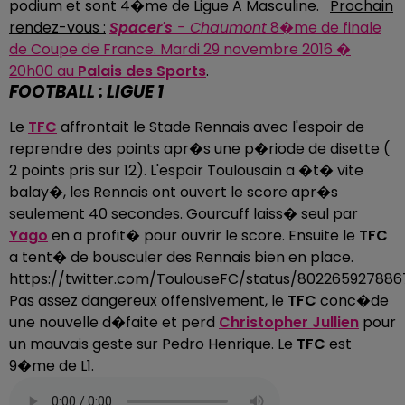
podium et sont 4�me de Ligue A Masculine.
Prochain
rendez-vous :
Spacer's
- Chaumont
8�me de finale
de Coupe de France. Mardi 29 novembre 2016 �
20h00 au
Palais des Sports
.
FOOTBALL : LIGUE 1
Le
TFC
affrontait le Stade Rennais avec l'espoir de
reprendre des points apr�s une p�riode de disette (
2 points pris sur 12). L'espoir Toulousain a �t� vite
balay�, les Rennais ont ouvert le score apr�s
seulement 40 secondes. Gourcuff laiss� seul par
Yago
en a profit� pour ouvrir le score. Ensuite le
TFC
a tent� de bousculer des Rennais bien en place.
https://twitter.com/ToulouseFC/status/802265927886
Pas assez dangereux offensivement, le
TFC
conc�de
une nouvelle d�faite et perd
Christopher Jullien
pour
un mauvais geste sur Pedro Henrique. Le
TFC
est
9�me de L1.