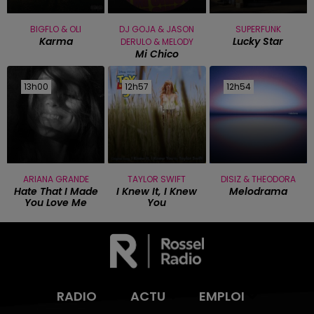
BIGFLO & OLI
DJ GOJA & JASON
SUPERFUNK
Karma
Lucky Star
DERULO & MELODY
Mi Chico
13h00
13h00
12h57
12h57
12h54
12h54
ARIANA GRANDE
TAYLOR SWIFT
DISIZ & THEODORA
Hate That I Made
I Knew It, I Knew
Melodrama
You Love Me
You
RADIO
ACTU
EMPLOI