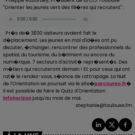
Philippe Robardey, Pr�sident de la CCI Toulouse -
"Orienter les jeunes vers des fili�res qui recrutent" :
Pr�s de� 3É00 visiteurs avaient fait le
d�placement. Les jeunes en mal d'id�es ont pu
discuter, �changer, rencontrer des professionnels du
spatial, du tourisme, du b�timent ou encore du
num�rique. 7 secteurs d'activit� repr�sent�s. Des
m�tiers qui recruteront demain ! Et pour ceux qui ont
rat� le rendez-vous, s�ance de rattrapage. La Nuit
de l'Orientation se poursuit via le site�
parcoureo.fr
�
Il est possible de faire le Quizz d'Orientation
infohorizon
jusqu'au mois de mai.
stephanie@toulouse.fm