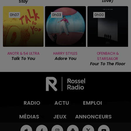
Love)
Stay
0h07
0h07
0h03
0h03
0h00
0h00
ANOTR & 54 ULTRA
HARRY STYLES
OFENBACH &
Talk To You
Adore You
STARSAILOR
Four To The Floor
RADIO
ACTU
EMPLOI
MÉDIAS
JEUX
ANNONCEURS