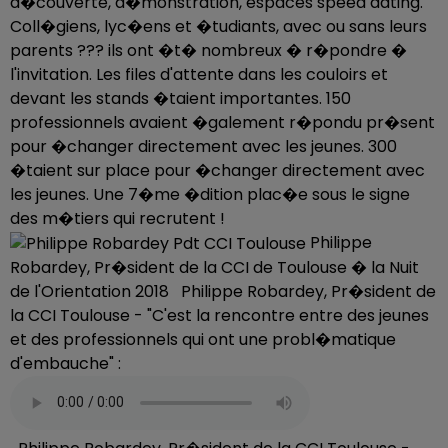
d�couverte, d�monstration, espaces speed dating.
Coll�giens, lyc�ens et �tudiants, avec ou sans leurs
parents ??? ils ont �t� nombreux � r�pondre �
l'invitation. Les files d'attente dans les couloirs et
devant les stands �taient importantes. 150
professionnels avaient �galement r�pondu pr�sent
pour �changer directement avec les jeunes. 300
�taient sur place pour �changer directement avec
les jeunes. Une 7�me �dition plac�e sous le signe
des m�tiers qui recrutent !
Philippe
Robardey, Pr�sident de la CCI de Toulouse � la Nuit
de l'Orientation 2018 Philippe Robardey, Pr�sident de
la CCI Toulouse - "C'est la rencontre entre des jeunes
et des professionnels qui ont une probl�matique
d'embauche" :