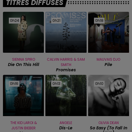
TITRES DIFFUSÉS
0h24
0h24
0h21
0h21
0h18
0h18
SIENNA SPIRO
CALVIN HARRIS & SAM
MAUVAIS DJO
Die On This Hill
Pile
SMITH
Promises
0h16
0h16
0h13
0h13
0h10
0h10
THE KID LAROI &
ANGELE
OLIVIA DEAN
Dis-Le
So Easy (to Fall In
JUSTIN BIEBER