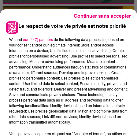
Continuer sans accepter
Le respect de votre vie privée est notre priorité
We and
our (447) partners
do the following data processing based on
your consent and/or our legitimate interest: Store and/or access
information on a device; Use limited data to select advertising; Create
profiles for personalised advertising; Use profiles to select personalised
advertising; Measure advertising performance; Measure content
performance; Understand audiences through statistics or combinations
of data from different sources; Develop and improve services; Create
profiles to personalise content; Use profiles to select personalised
content; Use limited data to select content; Ensure security, prevent and
detect fraud, and fix errors; Deliver and present advertising and content;
Save and communicate privacy choices. These technologies may
process personal data such as IP address and browsing data to offer
following functionalities: Identify devices based on information actively
requested; Use precise geolocation data; Match and combine data from
other data sources; Link different devices; Identify devices based on
23 juillet 2026
information transmitted automatically.
Violent incendie au nord de Toulouse
Vous pouvez accepter en cliquant sur "Accepter et fermer", ou affiner en