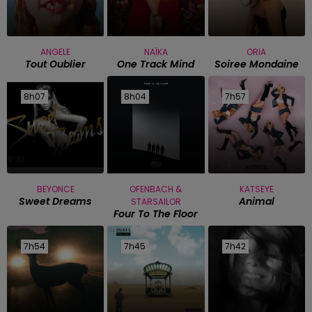
ANGELE
NAÏKA
ORIA
Tout Oublier
One Track Mind
Soiree Mondaine
8h07
8h07
8h04
8h04
7h57
7h57
BEYONCE
OFENBACH &
KATSEYE
Sweet Dreams
Animal
STARSAILOR
Four To The Floor
7h54
7h54
7h45
7h45
7h42
7h42