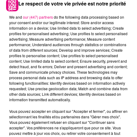
Le respect de votre vie privée est notre priorité
We and
our (447) partners
do the following data processing based on
your consent and/or our legitimate interest: Store and/or access
information on a device; Use limited data to select advertising; Create
profiles for personalised advertising; Use profiles to select personalised
advertising; Measure advertising performance; Measure content
performance; Understand audiences through statistics or combinations
of data from different sources; Develop and improve services; Create
profiles to personalise content; Use profiles to select personalised
content; Use limited data to select content; Ensure security, prevent and
detect fraud, and fix errors; Deliver and present advertising and content;
Save and communicate privacy choices. These technologies may
process personal data such as IP address and browsing data to offer
23 juillet 2026
following functionalities: Identify devices based on information actively
Violent incendie au nord de Toulouse
requested; Use precise geolocation data; Match and combine data from
other data sources; Link different devices; Identify devices based on
information transmitted automatically.
Vous pouvez accepter en cliquant sur "Accepter et fermer", ou affiner en
sélectionnant les finalités et/ou partenaires dans "Gérer mes choix".
Vous pouvez également refuser en cliquant sur "Continuer sans
accepter". Vos préférences ne s'appliqueront que pour ce site. Vous
pouvez mettre à jour vos choix, ou retirer votre consentement à tout