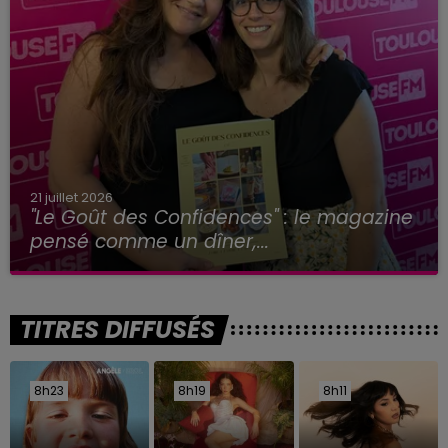
21 juillet 2026
"Le Goût des Confidences" : le magazine
pensé comme un dîner,...
TITRES DIFFUSÉS
8h23
8h23
8h19
8h19
8h11
8h11