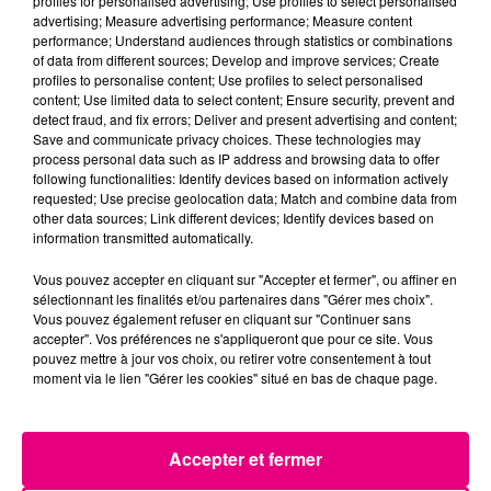
profiles for personalised advertising; Use profiles to select personalised
24 juillet 2026
Incendie à Plaisance-du-Touch : des
advertising; Measure advertising performance; Measure content
performance; Understand audiences through statistics or combinations
habitations évacuées face à...
of data from different sources; Develop and improve services; Create
profiles to personalise content; Use profiles to select personalised
content; Use limited data to select content; Ensure security, prevent and
detect fraud, and fix errors; Deliver and present advertising and content;
Save and communicate privacy choices. These technologies may
process personal data such as IP address and browsing data to offer
following functionalities: Identify devices based on information actively
requested; Use precise geolocation data; Match and combine data from
other data sources; Link different devices; Identify devices based on
information transmitted automatically.
Vous pouvez accepter en cliquant sur "Accepter et fermer", ou affiner en
sélectionnant les finalités et/ou partenaires dans "Gérer mes choix".
Vous pouvez également refuser en cliquant sur "Continuer sans
accepter". Vos préférences ne s'appliqueront que pour ce site. Vous
pouvez mettre à jour vos choix, ou retirer votre consentement à tout
moment via le lien "Gérer les cookies" situé en bas de chaque page.
Accepter et fermer