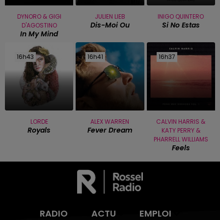
DYNORO & GIGI
JULIEN LIEB
INIGO QUINTERO
Dis-Moi Ou
Si No Estas
D'AGOSTINO
In My Mind
16h43
16h43
16h41
16h41
16h37
16h37
LORDE
ALEX WARREN
CALVIN HARRIS &
Royals
Fever Dream
KATY PERRY &
PHARRELL WILLIAMS
Feels
RADIO
ACTU
EMPLOI