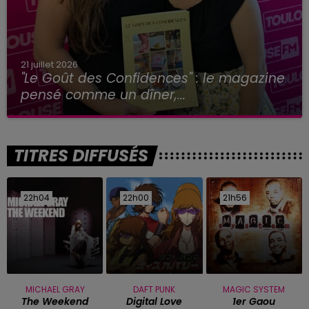
21 juillet 2026
"Le Goût des Confidences" : le magazine
pensé comme un dîner,...
TITRES DIFFUSÉS
22h04
22h04
22h00
22h00
21h56
21h56
MICHAEL GRAY
DAFT PUNK
MAGIC SYSTEM
The Weekend
Digital Love
1er Gaou