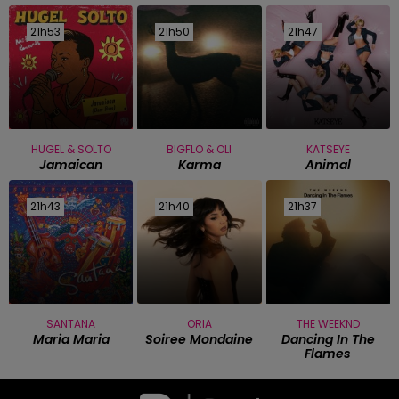
21h53
21h53
21h50
21h50
21h47
21h47
HUGEL & SOLTO
BIGFLO & OLI
KATSEYE
Jamaican
Karma
Animal
21h43
21h43
21h40
21h40
21h37
21h37
SANTANA
ORIA
THE WEEKND
Maria Maria
Soiree Mondaine
Dancing In The
Flames