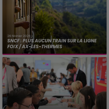
26 février 2026
SNCF : PLUS AUCUN TRAIN SUR LA LIGNE
FOIX / AX-LES-THERMES
Fermé à la circulation depuis le 18 février, le
tronçon reliant Foix à Ax-les-Thermes (Ariège)
ne rouvrira pas avant plusieurs mois, selon SNCF
Réseau...