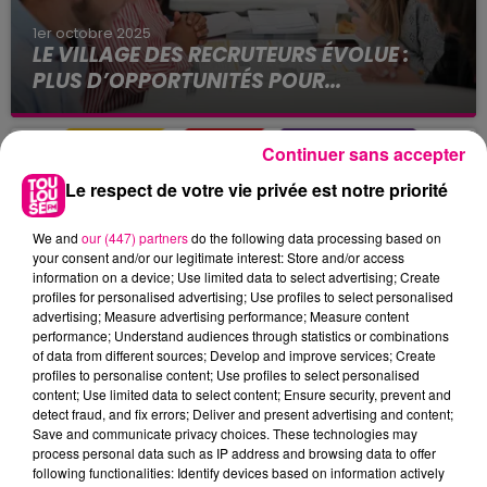
1er octobre 2025
LE VILLAGE DES RECRUTEURS ÉVOLUE :
PLUS D’OPPORTUNITÉS POUR...
Vous êtes en recherche d’emploi ou en
reconversion ? Vous connaissez peut-être déjà
Continuer sans accepter
Le Village des Recruteurs dont la prochaine
édition se déroulera les 8 et...
Le respect de votre vie privée est notre priorité
We and
our (447) partners
do the following data processing based on
your consent and/or our legitimate interest: Store and/or access
information on a device; Use limited data to select advertising; Create
profiles for personalised advertising; Use profiles to select personalised
advertising; Measure advertising performance; Measure content
performance; Understand audiences through statistics or combinations
of data from different sources; Develop and improve services; Create
profiles to personalise content; Use profiles to select personalised
content; Use limited data to select content; Ensure security, prevent and
detect fraud, and fix errors; Deliver and present advertising and content;
10 juin 2025
Save and communicate privacy choices. These technologies may
CONSULTANT.E RH INDÉPENDANT.E
process personal data such as IP address and browsing data to offer
Notre cabinet digital, il n’est pas comme les
following functionalities: Identify devices based on information actively