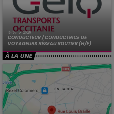
19 février 2025
CONDUCTEUR / CONDUCTRICE DE
VOYAGEURS RÉSEAU ROUTIER (H/F)
Vous avez pour projet de DEVENIR conducteur de
À LA UNE
bus mais vous n'avez pas les qualifications
requises ? Le GEIQ Transports Occitanie a la
solution !