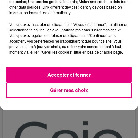
autres : 100 % tourné vers l’emploi des jeunes,
requested; Use precise geolocation data; Match and combine data from
other data sources; Link different devices; Identify devices based on
tous secteurs confondus, partout en France, un
information transmitted automatically.
projet sociétal,...
Vous pouvez accepter en cliquant sur "Accepter et fermer", ou affiner en
sélectionnant les finalités et/ou partenaires dans "Gérer mes choix".
Vous pouvez également refuser en cliquant sur "Continuer sans
accepter". Vos préférences ne s'appliqueront que pour ce site. Vous
pouvez mettre à jour vos choix, ou retirer votre consentement à tout
moment via le lien "Gérer les cookies" situé en bas de chaque page.
23 mai 2025
QUI VA TROUVER CHOCOLATINE ET
Accepter et fermer
GAGNER DES CADEAUX LORS DE «
TOULOUSE...
Gérer mes choix
Vendredi 30 mai