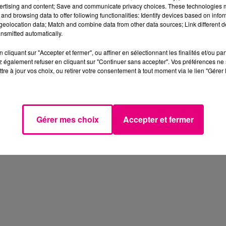
ertising and content; Save and communicate privacy choices. These technologies
and browsing data to offer following functionalities: Identify devices based on infor
eolocation data; Match and combine data from other data sources; Link different de
nsmitted automatically.
cliquant sur "Accepter et fermer", ou affiner en sélectionnant les finalités et/ou pa
 également refuser en cliquant sur "Continuer sans accepter". Vos préférences ne 
tre à jour vos choix, ou retirer votre consentement à tout moment via le lien "Gérer 
Gérer mes choix
Accepter et fermer