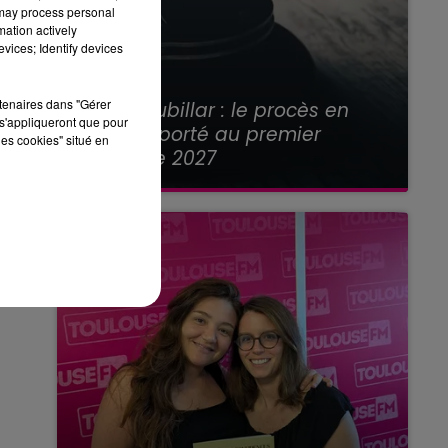
 may process personal
mation actively
vices; Identify devices
21 juillet 2026
rtenaires dans "Gérer
Affaire Jubillar : le procès en
s'appliqueront que pour
appel reporté au premier
les cookies" situé en
semestre 2027