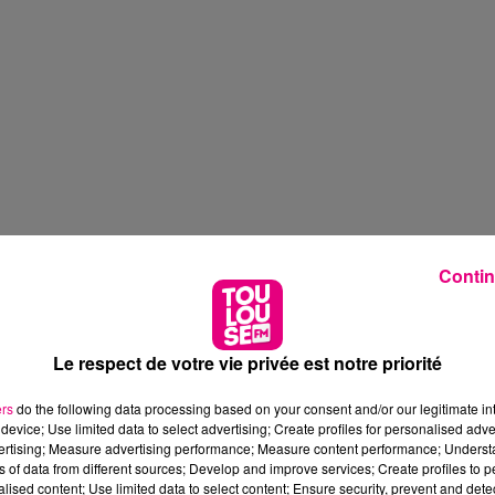
Contin
Le respect de votre vie privée est notre priorité
ers
do the following data processing based on your consent and/or our legitimate int
device; Use limited data to select advertising; Create profiles for personalised adver
vertising; Measure advertising performance; Measure content performance; Unders
ns of data from different sources; Develop and improve services; Create profiles to 
alised content; Use limited data to select content; Ensure security, prevent and detect