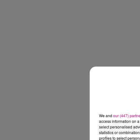
We and
our (447) partn
access information on a 
select personalised ad
statistics or combinatio
profiles to select person