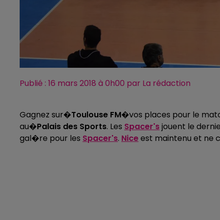
Publié : 16 mars 2018 à 0h00 par La rédaction
Gagnez sur�
Toulouse FM
�vos places pour le ma
au�
Palais des Sports
. Les
Spacer's
jouent le derni
gal�re pour les
Spacer's
.
Nice
est maintenu et ne c