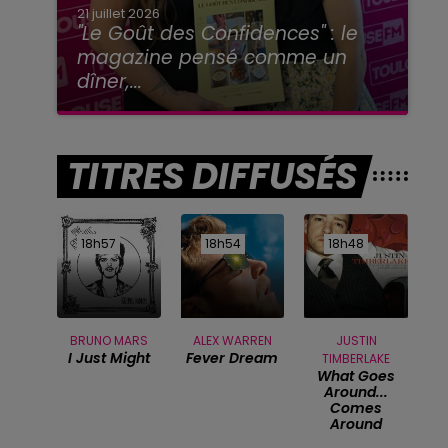
21 juillet 2026
"Le Goût des Confidences" : le
magazine pensé comme un
dîner,...
TITRES DIFFUSÉS
18h57
18h57
18h54
18h54
18h48
18h48
BRUNO MARS
ALEX WARREN
JUSTIN
I Just Might
Fever Dream
TIMBERLAKE
What Goes
Around...
Comes
Around