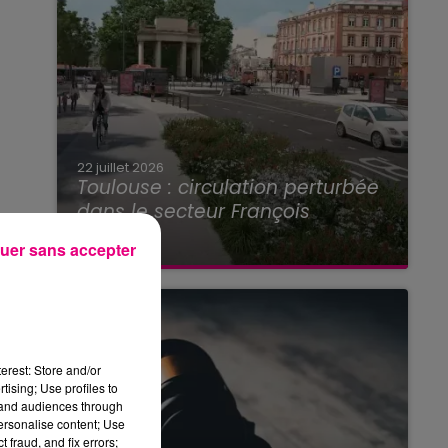
22 juillet 2026
Toulouse : circulation perturbée
dans le secteur François
Verdier...
uer sans accepter
erest: Store and/or
tising; Use profiles to
tand audiences through
personalise content; Use
 fraud, and fix errors;