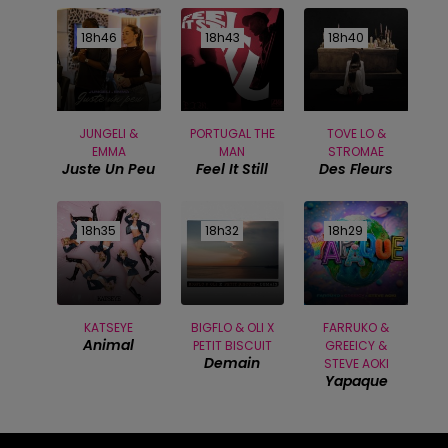
18h46
18h46
18h43
18h43
18h40
18h40
JUNGELI &
PORTUGAL THE
TOVE LO &
EMMA
MAN
STROMAE
Juste Un Peu
Feel It Still
Des Fleurs
18h35
18h35
18h32
18h32
18h29
18h29
KATSEYE
BIGFLO & OLI X
FARRUKO &
Animal
PETIT BISCUIT
GREEICY &
Demain
STEVE AOKI
Yapaque