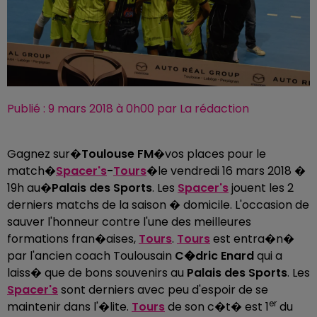
Publié : 9 mars 2018 à 0h00 par La rédaction
Gagnez sur�
Toulouse FM
�vos places pour le
match�
Spacer's
-
Tours
�le vendredi 16 mars 2018 �
19h au�
Palais des Sports
. Les
Spacer's
jouent les 2
derniers matchs de la saison � domicile. L'occasion de
sauver l'honneur contre l'une des meilleures
formations fran�aises,
Tours
.
Tours
est entra�n�
par l'ancien coach Toulousain
C�dric Enard
qui a
laiss� que de bons souvenirs au
Palais des Sports
. Les
Spacer's
sont derniers avec peu d'espoir de se
er
maintenir dans l'�lite.
Tours
de son c�t� est 1
du