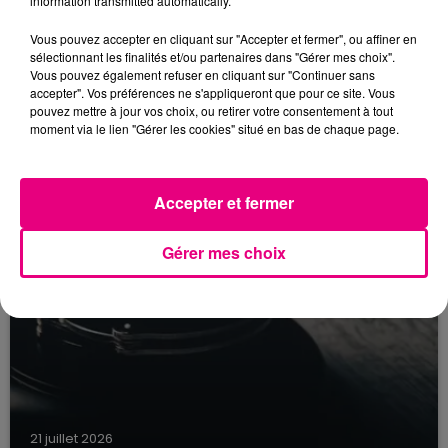
information transmitted automatically.
22 juillet 2026
Toulouse : circulation perturbée dans le
Vous pouvez accepter en cliquant sur "Accepter et fermer", ou affiner en
secteur François Verdier...
sélectionnant les finalités et/ou partenaires dans "Gérer mes choix".
Vous pouvez également refuser en cliquant sur "Continuer sans
accepter". Vos préférences ne s'appliqueront que pour ce site. Vous
pouvez mettre à jour vos choix, ou retirer votre consentement à tout
moment via le lien "Gérer les cookies" situé en bas de chaque page.
Accepter et fermer
Gérer mes choix
21 juillet 2026