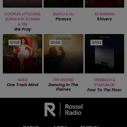
COLDPLAY, LITTLE SIMZ,
BIGFLO & OLI
ED SHEERAN
Picasso
Shivers
BURNA BOY, ELYANNA
& TINI
We Pray
12h59
12h59
12h56
12h56
12h52
12h52
NAÏKA
THE WEEKND
OFENBACH &
One Track Mind
Dancing In The
STARSAILOR
Flames
Four To The Floor