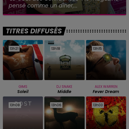
pensé comme un dîner,...
TITRES DIFFUSÉS
13h21
13h21
13h18
13h18
13h15
13h15
GIMS
DJ SNAKE
ALEX WARREN
Soleil
Middle
Fever Dream
13h08
13h08
13h06
13h06
13h03
13h03