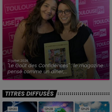
21 juillet 2026
"Le Goût des Confidences" : le magazine
pensé comme un dîner,...
TITRES DIFFUSÉS
12h30
12h30
12h28
12h28
12h25
12h25