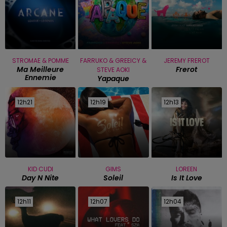
STROMAE & POMME
FARRUKO & GREEICY &
JEREMY FREROT
Ma Meilleure
Frerot
STEVE AOKI
Ennemie
Yapaque
12h21
12h21
12h19
12h19
12h13
12h13
KID CUDI
GIMS
LOREEN
Day N Nite
Soleil
Is It Love
12h11
12h11
12h07
12h07
12h04
12h04