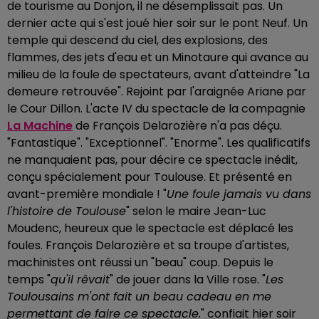
de tourisme au Donjon, il ne désemplissait pas. Un
dernier acte qui s'est joué hier soir sur le pont Neuf. Un
temple qui descend du ciel, des explosions, des
flammes, des jets d'eau et un Minotaure qui avance au
milieu de la foule de spectateurs, avant d'atteindre "La
demeure retrouvée". Rejoint par l'araignée Ariane par
le Cour Dillon. L'acte IV du spectacle de la compagnie
La Machine
de François Delarozière n'a pas déçu.
"Fantastique". "Exceptionnel". "Enorme". Les qualificatifs
ne manquaient pas, pour décire ce spectacle inédit,
conçu spécialement pour Toulouse. Et présenté en
avant-première mondiale ! "
Une foule
jamais vu dans
l'histoire de Toulouse
" selon le maire Jean-Luc
Moudenc, heureux que le spectacle est déplacé les
foules. François Delarozière et sa troupe d'artistes,
machinistes ont réussi un "beau" coup. Depuis le
temps "
qu'il rêvait
" de jouer dans la Ville rose. "
Les
Toulousains m'ont fait un beau cadeau en me
permettant de faire ce spectacle.
" confiait hier soir