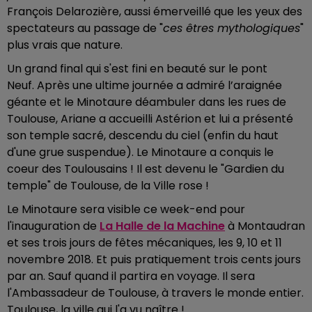
François Delarozière, aussi émerveillé que les yeux des
spectateurs au passage de "
ces êtres mythologiques
"
plus vrais que nature.
Un grand final qui s'est fini en beauté sur le pont
Neuf.
Après une ultime journée a admiré
l’araignée
géante
et
le Minotaure
déambuler dans les rues de
Toulouse,
Ariane a accueilli Astérion et lui a présenté
son temple sacré, descendu du ciel (enfin du haut
d'une grue suspendue). Le Minotaure a conquis le
coeur des Toulousains ! Il est devenu le "Gardien du
temple" de Toulouse, de la Ville rose !
Le Minotaure sera visible ce week-end pour
l'inauguration de
La Halle de la Machine
à Montaudran
et ses trois jours de fêtes mécaniques, les 9, 10 et 11
novembre 2018. Et puis pratiquement trois cents jours
par an. Sauf quand il partira en voyage. Il sera
l'Ambassadeur de Toulouse, à travers le monde entier.
Toulouse, la ville qui l'a vu naître !