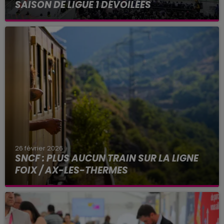
SAISON DE LIGUE 1 DÉVOILÉES
Parmi les grosses dates de la saison à venir, une
ultime journée au Parc des Princes en mai
prochain.
26 février 2026
SNCF : PLUS AUCUN TRAIN SUR LA LIGNE
FOIX / AX-LES-THERMES
Fermé à la circulation depuis le 18 février, le
tronçon reliant Foix à Ax-les-Thermes (Ariège)
ne rouvrira pas avant plusieurs mois, selon SNCF
Réseau...