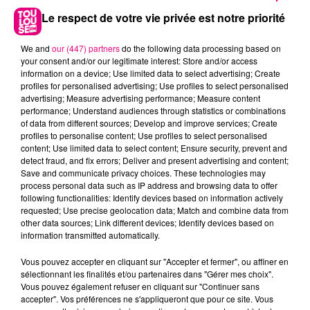
Le respect de votre vie privée est notre priorité
We and
our (447) partners
do the following data processing based on
10 juin 2025
your consent and/or our legitimate interest: Store and/or access
CONSULTANT.E RH INDÉPENDANT.E
information on a device; Use limited data to select advertising; Create
profiles for personalised advertising; Use profiles to select personalised
Notre cabinet digital, il n’est pas comme les
advertising; Measure advertising performance; Measure content
autres : 100 % tourné vers l’emploi des jeunes,
performance; Understand audiences through statistics or combinations
tous secteurs confondus, partout en France, un
of data from different sources; Develop and improve services; Create
profiles to personalise content; Use profiles to select personalised
projet sociétal,...
content; Use limited data to select content; Ensure security, prevent and
detect fraud, and fix errors; Deliver and present advertising and content;
Save and communicate privacy choices. These technologies may
process personal data such as IP address and browsing data to offer
following functionalities: Identify devices based on information actively
requested; Use precise geolocation data; Match and combine data from
other data sources; Link different devices; Identify devices based on
information transmitted automatically.
Vous pouvez accepter en cliquant sur "Accepter et fermer", ou affiner en
30 mai 2025
sélectionnant les finalités et/ou partenaires dans "Gérer mes choix".
LA JOURNÉE MONDIALE DE LA
Vous pouvez également refuser en cliquant sur "Continuer sans
accepter". Vos préférences ne s'appliqueront que pour ce site. Vous
CHOCOLATINE