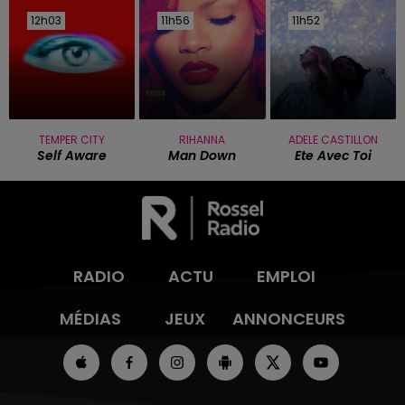
12h03
12h03
11h56
11h56
11h52
11h52
TEMPER CITY
RIHANNA
ADELE CASTILLON
Self Aware
Man Down
Ete Avec Toi
RADIO
ACTU
EMPLOI
MÉDIAS
JEUX
ANNONCEURS