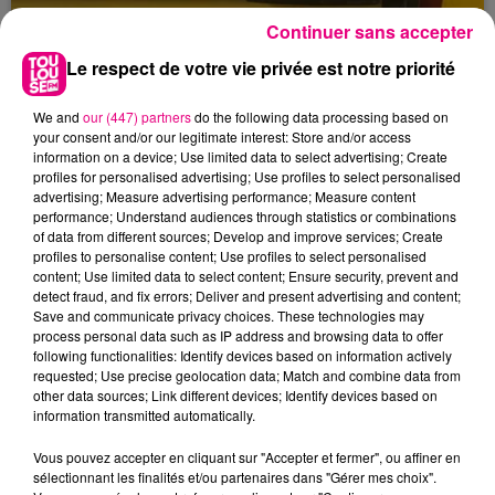
Continuer sans accepter
Le respect de votre vie privée est notre priorité
We and
our (447) partners
do the following data processing based on
your consent and/or our legitimate interest: Store and/or access
information on a device; Use limited data to select advertising; Create
profiles for personalised advertising; Use profiles to select personalised
advertising; Measure advertising performance; Measure content
performance; Understand audiences through statistics or combinations
of data from different sources; Develop and improve services; Create
profiles to personalise content; Use profiles to select personalised
content; Use limited data to select content; Ensure security, prevent and
detect fraud, and fix errors; Deliver and present advertising and content;
Save and communicate privacy choices. These technologies may
process personal data such as IP address and browsing data to offer
following functionalities: Identify devices based on information actively
requested; Use precise geolocation data; Match and combine data from
other data sources; Link different devices; Identify devices based on
23 juillet 2026
information transmitted automatically.
Violent incendie au nord de Toulouse
Vous pouvez accepter en cliquant sur "Accepter et fermer", ou affiner en
sélectionnant les finalités et/ou partenaires dans "Gérer mes choix".